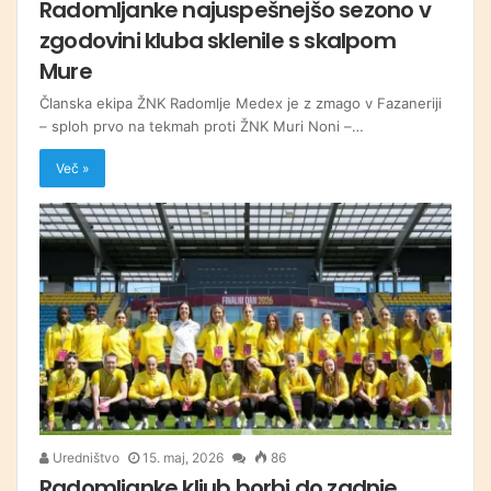
Radomljanke najuspešnejšo sezono v
zgodovini kluba sklenile s skalpom
Mure
Članska ekipa ŽNK Radomlje Medex je z zmago v Fazaneriji
– sploh prvo na tekmah proti ŽNK Muri Noni –…
Več »
Uredništvo
15. maj, 2026
86
Radomljanke kljub borbi do zadnje