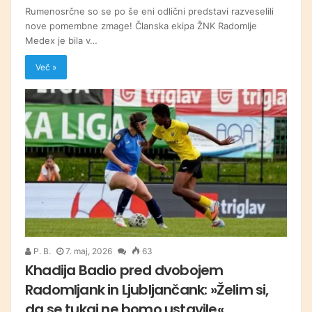
Rumenosrčne so se po še eni odlični predstavi razveselili
nove pomembne zmage! Članska ekipa ŽNK Radomlje
Medex je bila v…
Več »
P. B.
7. maj, 2026
63
Khadija Badio pred dvobojem
Radomljank in Ljubljančank: »Želim si,
da se tukaj ne bomo ustavile«