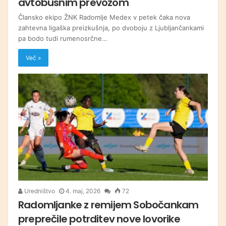
avtobusnim prevozom
Člansko ekipo ŽNK Radomlje Medex v petek čaka nova
zahtevna ligaška preizkušnja, po dvoboju z Ljubljančankami
pa bodo tudi rumenosrčne…
Več »
Uredništvo
4. maj, 2026
72
Radomljanke z remijem Sobočankam
preprečile potrditev nove lovorike