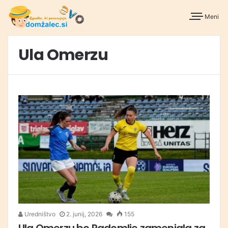
Meni
Ula Omerzu
Uredništvo
2. junij, 2026
155
Ula Omerzu bo Radomlje zamenjala za