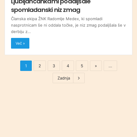
Ljubljančankami podaljšale
spomladanski niz zmag
Članska ekipa ŽNK Radomlje Medex, ki spomladi
nasprotnicam še ni oddala točke, je niz zmag podaljšala še v
derbiju z…
Več »
1
2
3
4
5
»
...
Zadnja