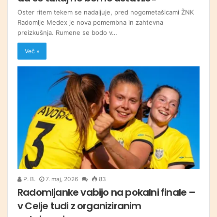
Oster ritem tekem se nadaljuje, pred nogometašicami ŽNK
Radomlje Medex je nova pomembna in zahtevna
preizkušnja. Rumene se bodo v…
Več »
P. B.
7. maj, 2026
83
Radomljanke vabijo na pokalni finale –
v Celje tudi z organiziranim