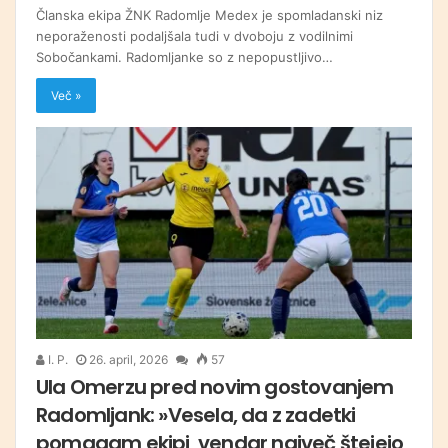
Članska ekipa ŽNK Radomlje Medex je spomladanski niz
neporaženosti podaljšala tudi v dvoboju z vodilnimi
Sobočankami. Radomljanke so z nepopustljivo…
Več »
I. P.
26. april, 2026
57
Ula Omerzu pred novim gostovanjem
Radomljank: »Vesela, da z zadetki
pomagam ekipi, vendar največ štejejo