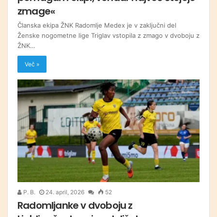
zmage«
Članska ekipa ŽNK Radomlje Medex je v zaključni del
Ženske nogometne lige Triglav vstopila z zmago v dvoboju z
ŽNK…
Več »
P. B.
24. april, 2026
52
Radomljanke v dvoboju z