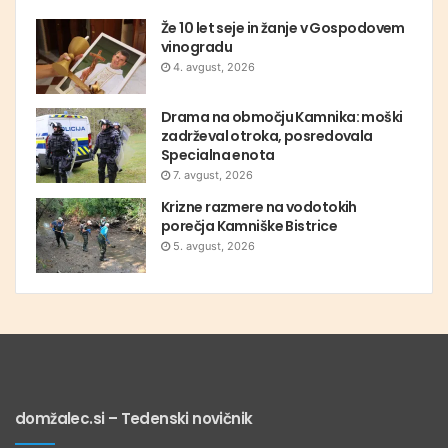
Že 10 let seje in žanje v Gospodovem
vinogradu
4. avgust, 2026
Drama na območju Kamnika: moški
zadrževal otroka, posredovala
Specialna enota
7. avgust, 2026
Krizne razmere na vodotokih
porečja Kamniške Bistrice
5. avgust, 2026
domžalec.si – Tedenski novičnik