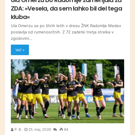
ZDA: »Vesela, da sem lahko bil del tega
kluba«
Ula Omerzu se po štirih letih v dresu ŽNK Radomlje Medex
poslavlja od rumenosrčnih. Z 72 zadetki tretja strelka v
zgodovini…
Več »
P. B.
25. maj, 2026
94