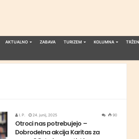
AKTUALNO
ZABAVA
TURIZEM
KOLUMNA
TRŽEN
I. P.
24. junij, 2025
90
Otroci nas potrebujejo –
Dobrodelna akcija Karitas za