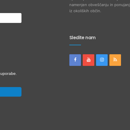
namenjen obveščanju in ponujanju
iz okoliških občin.
Sledite nam
i uporabe.