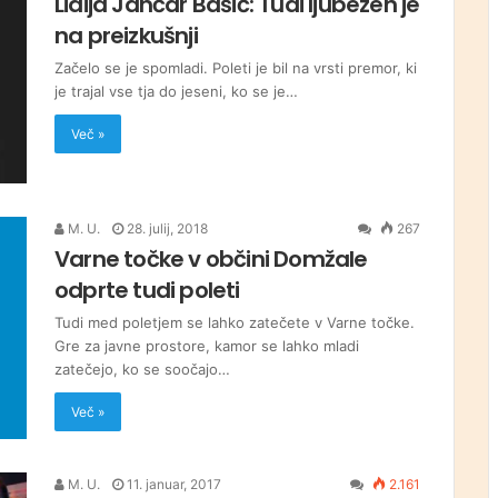
Lidija Jančar Bašič: Tudi ljubezen je
na preizkušnji
Začelo se je spomladi. Poleti je bil na vrsti premor, ki
je trajal vse tja do jeseni, ko se je…
Več »
M. U.
28. julij, 2018
267
Varne točke v občini Domžale
odprte tudi poleti
Tudi med poletjem se lahko zatečete v Varne točke.
Gre za javne prostore, kamor se lahko mladi
zatečejo, ko se soočajo…
Več »
M. U.
11. januar, 2017
2.161