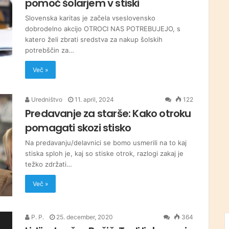
pomoč šolarjem v stiski
Slovenska karitas je začela vseslovensko
dobrodelno akcijo OTROCI NAS POTREBUJEJO, s
katero želi zbrati sredstva za nakup šolskih
potrebščin za…
Več »
Uredništvo
11. april, 2024
122
Predavanje za starše: Kako otroku
pomagati skozi stisko
Na predavanju/delavnici se bomo usmerili na to kaj
stiska sploh je, kaj so stiske otrok, razlogi zakaj je
težko zdržati…
Več »
P. P.
25. december, 2020
364