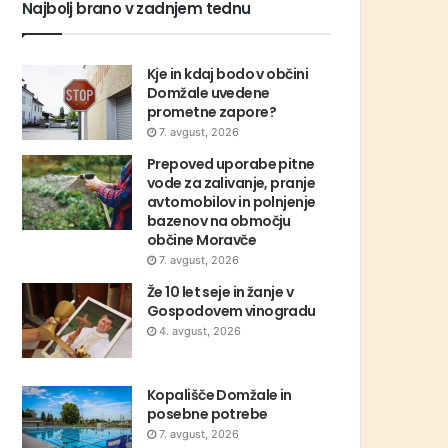
Najbolj brano v zadnjem tednu
Kje in kdaj bodo v občini
Domžale uvedene
prometne zapore?
7. avgust, 2026
Prepoved uporabe pitne
vode za zalivanje, pranje
avtomobilov in polnjenje
bazenov na območju
občine Moravče
7. avgust, 2026
Že 10 let seje in žanje v
Gospodovem vinogradu
4. avgust, 2026
Kopališče Domžale in
posebne potrebe
7. avgust, 2026