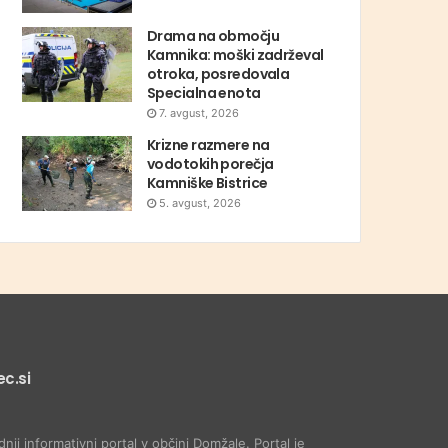
Drama na območju
Kamnika: moški zadrževal
otroka, posredovala
Specialna enota
7. avgust, 2026
Krizne razmere na
vodotokih porečja
Kamniške Bistrice
5. avgust, 2026
c.si
dnji informativni portal v občini Domžale. Portal je