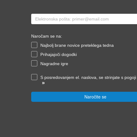
Naročam se na:
Najbolj brane novice preteklega tedna
Prihajajoči dogodki
Nagradne igre
S posredovanjem el. naslova, se strinjate s pogoj
»
Naročite se