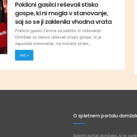
Poklicni gasilci reševali stisko
gospe, ki ni mogla v stanovanje,
saj so se ji zaklenila vhodna vrata
Poklicni gasilci Centra za zaščito in reševanje
Domžale so danes reševali stisko gospe, ki je
zapustila stanovanje, na notranji strani…
Več »
O spletnem portalu domžale
Spletni portal domžalec.si je osre