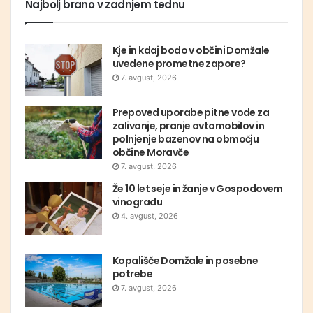
Najbolj brano v zadnjem tednu
Kje in kdaj bodo v občini Domžale
uvedene prometne zapore?
7. avgust, 2026
Prepoved uporabe pitne vode za
zalivanje, pranje avtomobilov in
polnjenje bazenov na območju
občine Moravče
7. avgust, 2026
Že 10 let seje in žanje v Gospodovem
vinogradu
4. avgust, 2026
Kopališče Domžale in posebne
potrebe
7. avgust, 2026