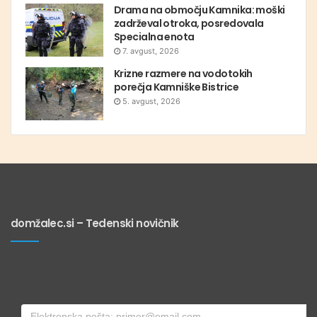
Drama na območju Kamnika: moški
zadrževal otroka, posredovala
Specialna enota
7. avgust, 2026
Krizne razmere na vodotokih
porečja Kamniške Bistrice
5. avgust, 2026
domžalec.si – Tedenski novičnik