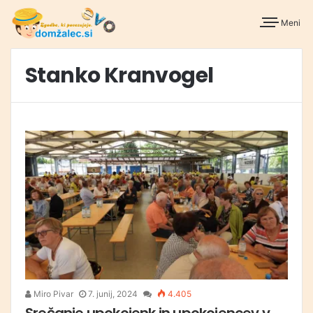
Meni
Stanko Kranvogel
Miro Pivar
7. junij, 2024
4.405
Srečanje upokojenk in upokojencev v