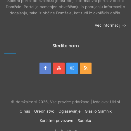
Spletni portal domžalec.si je osrednji informativni portal v občini
Domžale. Portal je namenjen obveščanju in ponujanju informacij o
dogajanju, tako iz občine Domžale, kot tudi iz okoliških občin.
Več informacij >>
Sledite nam
© domžalec.si 2026, Vse pravice pridržane | Izdelava: Uki.si
O nas
Uredništvo
Oglaševanje
Glasilo Slamnik
Koristne povezave
Sudoku