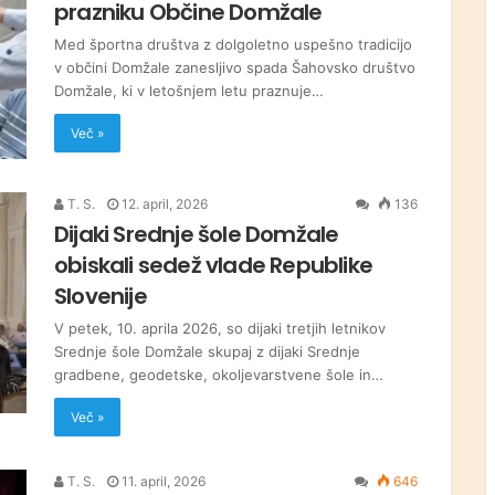
prazniku Občine Domžale
Med športna društva z dolgoletno uspešno tradicijo
v občini Domžale zanesljivo spada Šahovsko društvo
Domžale, ki v letošnjem letu praznuje…
Več »
T. S.
12. april, 2026
136
Dijaki Srednje šole Domžale
obiskali sedež vlade Republike
Slovenije
V petek, 10. aprila 2026, so dijaki tretjih letnikov
Srednje šole Domžale skupaj z dijaki Srednje
gradbene, geodetske, okoljevarstvene šole in…
Več »
T. S.
11. april, 2026
646