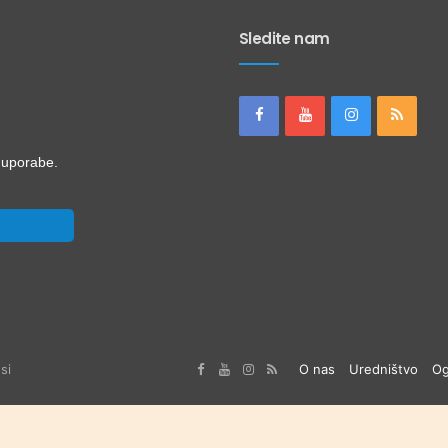
Sledite nam
i uporabe.
si
O nas
Uredništvo
Og