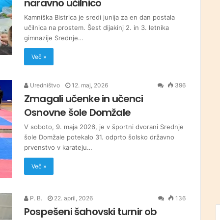
naravno učilnico
Kamniška Bistrica je sredi junija za en dan postala
učilnica na prostem. Šest dijakinj 2. in 3. letnika
gimnazije Srednje…
Več »
Uredništvo
12. maj, 2026
396
Zmagali učenke in učenci
Osnovne šole Domžale
V soboto, 9. maja 2026, je v športni dvorani Srednje
šole Domžale potekalo 31. odprto šolsko državno
prvenstvo v karateju…
Več »
P. B.
22. april, 2026
136
Pospešeni šahovski turnir ob