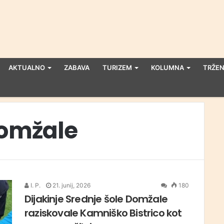
AKTUALNO
ZABAVA
TURIZEM
KOLUMNA
TRŽEN
Domžale
I. P.
21. junij, 2026
180
Dijakinje Srednje šole Domžale
raziskovale Kamniško Bistrico kot