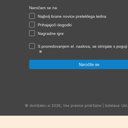
Naročam se na:
Najbolj brane novice preteklega tedna
Prihajajoči dogodki
Nagradne igre
S posredovanjem el. naslova, se strinjate s pogoj
»
Naročite se
© domžalec.si 2026, Vse pravice pridržane | Izdelava: Uki.