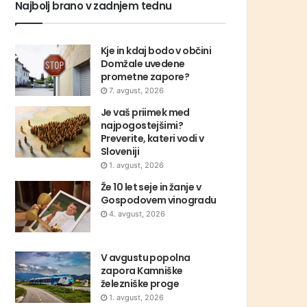
Najbolj brano v zadnjem tednu
Kje in kdaj bodo v občini
Domžale uvedene
prometne zapore?
7. avgust, 2026
Je vaš priimek med
najpogostejšimi?
Preverite, kateri vodi v
Sloveniji
1. avgust, 2026
Že 10 let seje in žanje v
Gospodovem vinogradu
4. avgust, 2026
V avgustu popolna
zapora Kamniške
železniške proge
1. avgust, 2026