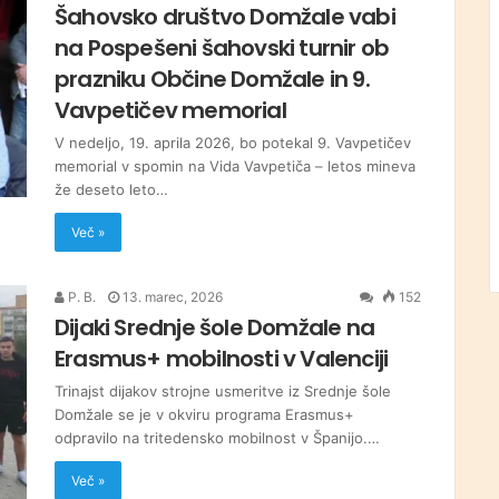
Šahovsko društvo Domžale vabi
na Pospešeni šahovski turnir ob
prazniku Občine Domžale in 9.
Vavpetičev memorial
V nedeljo, 19. aprila 2026, bo potekal 9. Vavpetičev
memorial v spomin na Vida Vavpetiča – letos mineva
že deseto leto…
Več »
P. B.
13. marec, 2026
152
Dijaki Srednje šole Domžale na
Erasmus+ mobilnosti v Valenciji
Trinajst dijakov strojne usmeritve iz Srednje šole
Domžale se je v okviru programa Erasmus+
odpravilo na tritedensko mobilnost v Španijo.…
Več »