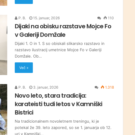
P. B.
15. januar, 2026
110
Dijaki na obisku razstave Mojce Fo
v Galeriji Domžale
Dijaki 1. O in 1. S so obiskali slikarsko razstavo in
razstavo ilustracij umetnice Mojce Fo v Galeriji
Domžale. Ob…
Več »
P. B.
3. januar, 2026
1.318
Novo leto, stara tradicija:
karateisti tudi letos v Kamniški
Bistrici
Na tradicionalnem novoletnem treningu, ki je
potekal že 39. leto zapored, so se 1. januarja ob 12.
uri v Kamniški…