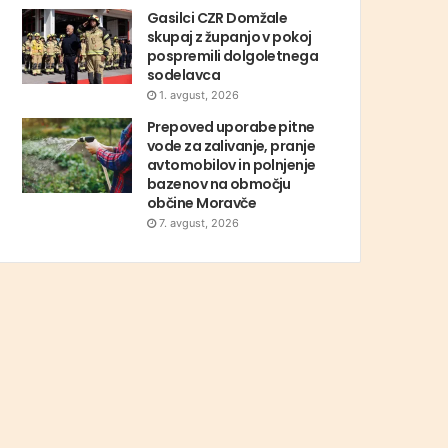
Gasilci CZR Domžale
skupaj z županjo v pokoj
pospremili dolgoletnega
sodelavca
1. avgust, 2026
Prepoved uporabe pitne
vode za zalivanje, pranje
avtomobilov in polnjenje
bazenov na območju
občine Moravče
7. avgust, 2026