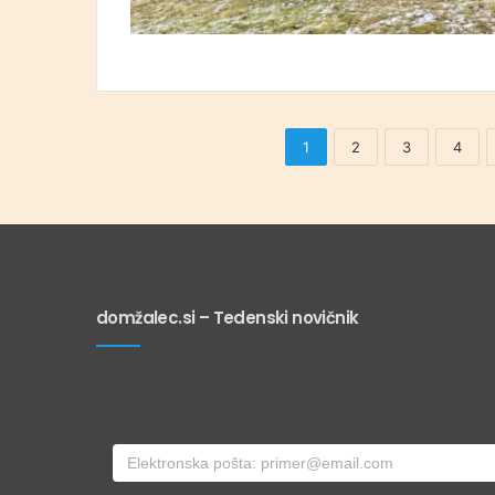
1
2
3
4
domžalec.si – Tedenski novičnik