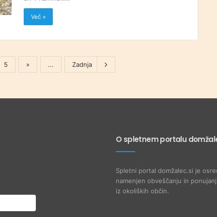
Več »
5
»
...
Zadnja
O spletnem portalu domžale
Spletni portal domžalec.si je osre
namenjen obveščanju in ponujanju
iz okoliških občin.