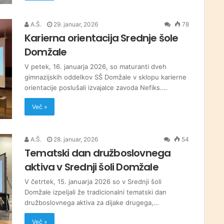
A.Š.
29. januar, 2026
78
Karierna orientacija Srednje šole
Domžale
V petek, 16. januarja 2026, so maturanti dveh
gimnazijskih oddelkov SŠ Domžale v sklopu karierne
orientacije poslušali izvajalce zavoda Nefiks.…
Več »
A.Š.
28. januar, 2026
54
Tematski dan družboslovnega
aktiva v Srednji šoli Domžale
V četrtek, 15. januarja 2026 so v Srednji šoli
Domžale izpeljali že tradicionalni tematski dan
družboslovnega aktiva za dijake drugega,…
Več »