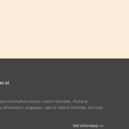
c.si
dnji informativni portal v občini Domžale. Portal je
 informacij o dogajanju, tako iz občine Domžale, kot tudi
Več informacij >>