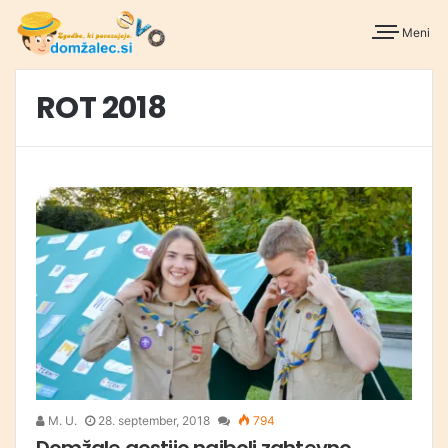
Meni
ROT 2018
M. U.
28. september, 2018
794
Domžale gostijo najbolj zahtevno