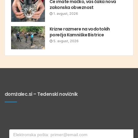
Če imate mačko, vas čaka nova
zakonska obveznost
1. avgust, 2026
Krizne razmere na vodotokih
porečja Kamniške Bistrice
5. avgust, 2026
domžalec.si – Tedenski novičnik