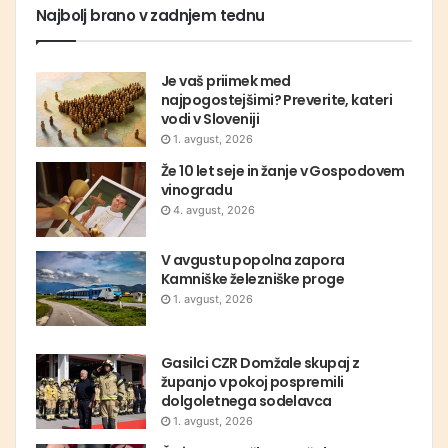
Najbolj brano v zadnjem tednu
Je vaš priimek med
najpogostejšimi? Preverite, kateri
vodi v Sloveniji
1. avgust, 2026
Že 10 let seje in žanje v Gospodovem
vinogradu
4. avgust, 2026
V avgustu popolna zapora
Kamniške železniške proge
1. avgust, 2026
Gasilci CZR Domžale skupaj z
županjo v pokoj pospremili
dolgoletnega sodelavca
1. avgust, 2026