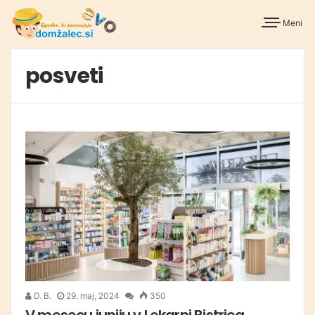
Meni
posveti
D. B.
29. maj, 2024
350
V mesecu juniju v Lekarni Bistrica