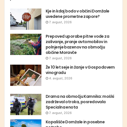
Kje in kdaj bodo v občini Domžale
uvedene prometne zapore?
7. avgust, 2026
Prepoved uporabe pitne vode za
zalivanje, pranje avtomobilov in
polnjenje bazenov na območju
občine Moravče
7. avgust, 2026
Že 10 let seje in žanje v Gospodovem
vinogradu
4. avgust, 2026
Drama na območju Kamnika: moški
zadrževal otroka, posredovala
Specialna enota
7. avgust, 2026
Kopališče Domžale in posebne