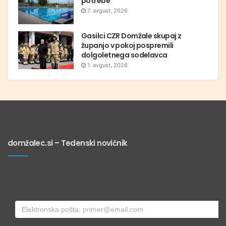
potrebe
7. avgust, 2026
Gasilci CZR Domžale skupaj z
županjo v pokoj pospremili
dolgoletnega sodelavca
1. avgust, 2026
domžalec.si – Tedenski novičnik