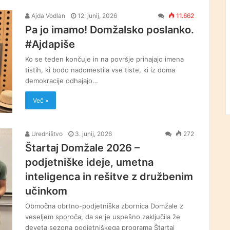
Ajda Vodlan
12. junij, 2026
11.662
Pa jo imamo! Domžalsko poslanko.
#Ajdapiše
Ko se teden končuje in na površje prihajajo imena
tistih, ki bodo nadomestila vse tiste, ki iz doma
demokracije odhajajo…
Več »
Uredništvo
3. junij, 2026
272
Štartaj Domžale 2026 –
podjetniške ideje, umetna
inteligenca in rešitve z družbenim
učinkom
Območna obrtno-podjetniška zbornica Domžale z
veseljem sporoča, da se je uspešno zaključila že
deveta sezona podjetniškega programa Štartaj