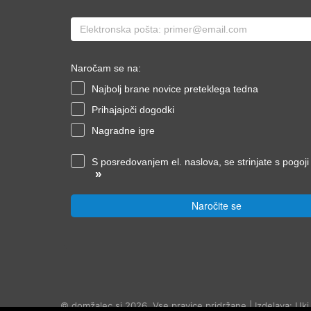
Naročam se na:
Najbolj brane novice preteklega tedna
Prihajajoči dogodki
Nagradne igre
S posredovanjem el. naslova, se strinjate s pogoj
»
Naročite se
© domžalec.si 2026, Vse pravice pridržane | Izdelava: Uki.