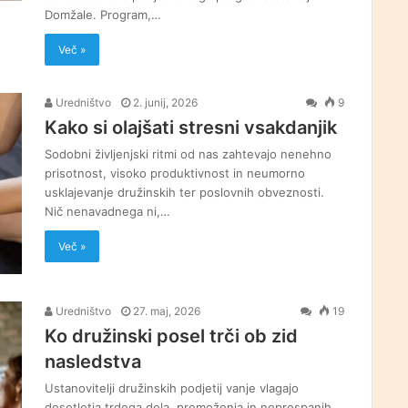
Domžale. Program,…
Več »
Uredništvo
2. junij, 2026
9
Kako si olajšati stresni vsakdanjik
Sodobni življenjski ritmi od nas zahtevajo nenehno
prisotnost, visoko produktivnost in neumorno
usklajevanje družinskih ter poslovnih obveznosti.
Nič nenavadnega ni,…
Več »
Uredništvo
27. maj, 2026
19
Ko družinski posel trči ob zid
nasledstva
Ustanovitelji družinskih podjetij vanje vlagajo
desetletja trdega dela, premoženja in neprespanih