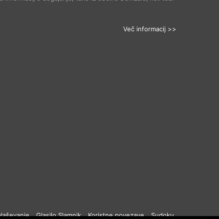
Več informacij >>
laševanje
Glasilo Slamnik
Koristne povezave
Sudoku