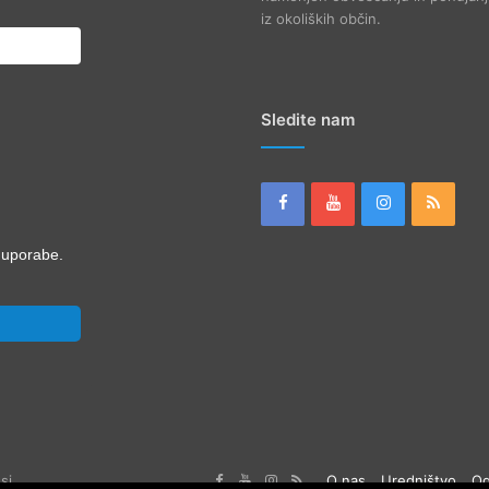
iz okoliških občin.
Sledite nam
i uporabe.
si
O nas
Uredništvo
Og