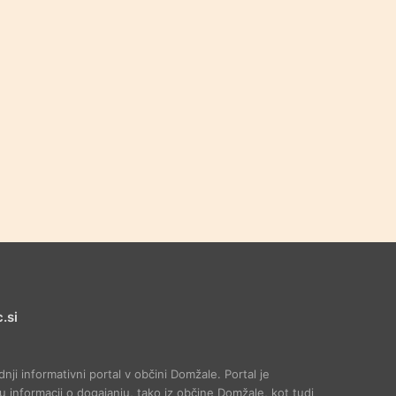
.si
dnji informativni portal v občini Domžale. Portal je
 informacij o dogajanju, tako iz občine Domžale, kot tudi