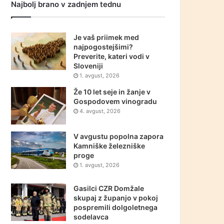
Najbolj brano v zadnjem tednu
Je vaš priimek med
najpogostejšimi?
Preverite, kateri vodi v
Sloveniji
1. avgust, 2026
Že 10 let seje in žanje v
Gospodovem vinogradu
4. avgust, 2026
V avgustu popolna zapora
Kamniške železniške
proge
1. avgust, 2026
Gasilci CZR Domžale
skupaj z županjo v pokoj
pospremili dolgoletnega
sodelavca