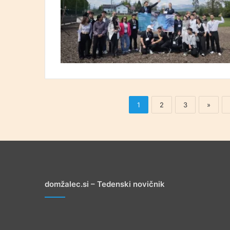
1
2
3
»
domžalec.si – Tedenski novičnik