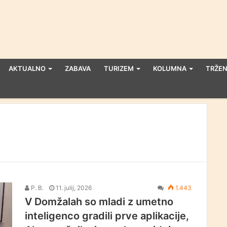
AKTUALNO
ZABAVA
TURIZEM
KOLUMNA
TRŽEN
P. B.
11. julij, 2026
1.443
V Domžalah so mladi z umetno
inteligenco gradili prve aplikacije,