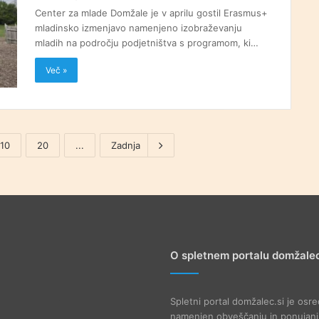
Center za mlade Domžale je v aprilu gostil Erasmus+
mladinsko izmenjavo namenjeno izobraževanju
mladih na področju podjetništva s programom, ki…
Več »
10
20
...
Zadnja
O spletnem portalu domžalec
Spletni portal domžalec.si je osre
namenjen obveščanju in ponujanju