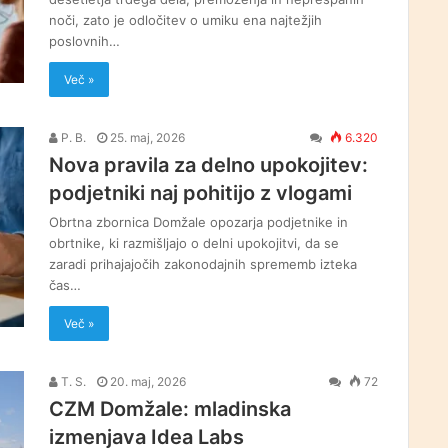
noči, zato je odločitev o umiku ena najtežjih
poslovnih…
Več »
P. B.
25. maj, 2026
6.320
Nova pravila za delno upokojitev:
podjetniki naj pohitijo z vlogami
Obrtna zbornica Domžale opozarja podjetnike in
obrtnike, ki razmišljajo o delni upokojitvi, da se
zaradi prihajajočih zakonodajnih sprememb izteka
čas…
Več »
T. S.
20. maj, 2026
72
CZM Domžale: mladinska
izmenjava Idea Labs