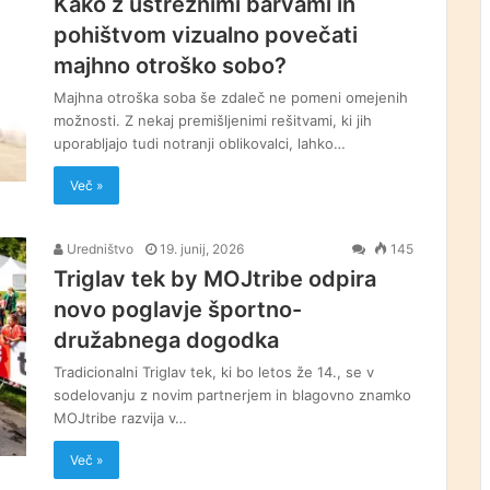
Kako z ustreznimi barvami in
pohištvom vizualno povečati
majhno otroško sobo?
Majhna otroška soba še zdaleč ne pomeni omejenih
možnosti. Z nekaj premišljenimi rešitvami, ki jih
uporabljajo tudi notranji oblikovalci, lahko…
Več »
Uredništvo
19. junij, 2026
145
Triglav tek by MOJtribe odpira
novo poglavje športno-
družabnega dogodka
Tradicionalni Triglav tek, ki bo letos že 14., se v
sodelovanju z novim partnerjem in blagovno znamko
MOJtribe razvija v…
Več »