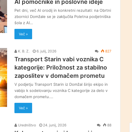
AI pomočnike in poslovne ideje
Pet dni, več AI orodij in konkretni rezultati: na Obrtni
zbornici Domžale se je zaključila Poletna podjetniška
šola z AI…
Več »
K. B. Z.
6. julij, 2026
827
Transport Starin vabi voznika C
kategorije: Priložnost za stabilno
zaposlitev v domačem prometu
V podjetju Transport Starin iz Domžal širijo ekipo in
vabijo k sodelovanju voznika C kategorije za delo v
domačem prometu.…
Več »
Uredništvo
24. junij, 2026
88