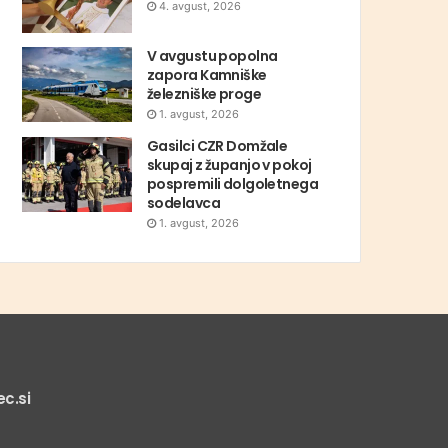
4. avgust, 2026
V avgustu popolna
zapora Kamniške
železniške proge
1. avgust, 2026
Gasilci CZR Domžale
skupaj z županjo v pokoj
pospremili dolgoletnega
sodelavca
1. avgust, 2026
c.si