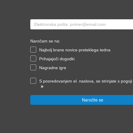
Naročam se na:
Najbolj brane novice preteklega tedna
Prihajajoči dogodki
Nagradne igre
S posredovanjem el. naslova, se strinjate s pogoj
»
Naročite se