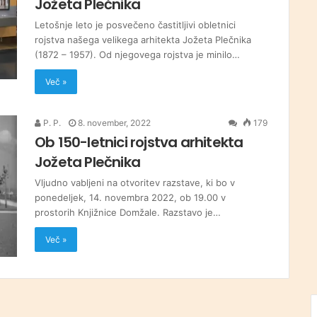
Jožeta Plečnika
Letošnje leto je posvečeno častitljivi obletnici
rojstva našega velikega arhitekta Jožeta Plečnika
(1872 – 1957). Od njegovega rojstva je minilo…
Več »
P. P.
8. november, 2022
179
Ob 150-letnici rojstva arhitekta
Jožeta Plečnika
Vljudno vabljeni na otvoritev razstave, ki bo v
ponedeljek, 14. novembra 2022, ob 19.00 v
prostorih Knjižnice Domžale. Razstavo je…
Več »