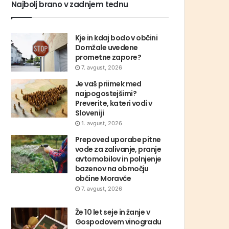
Najbolj brano v zadnjem tednu
Kje in kdaj bodo v občini
Domžale uvedene
prometne zapore?
7. avgust, 2026
Je vaš priimek med
najpogostejšimi?
Preverite, kateri vodi v
Sloveniji
1. avgust, 2026
Prepoved uporabe pitne
vode za zalivanje, pranje
avtomobilov in polnjenje
bazenov na območju
občine Moravče
7. avgust, 2026
Že 10 let seje in žanje v
Gospodovem vinogradu