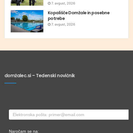
7. avgust, 2026
Kopališče Domžale in posebne
potrebe
7. avgust, 2026
domžalec.si – Tedenski novičnik
Naročam se na: