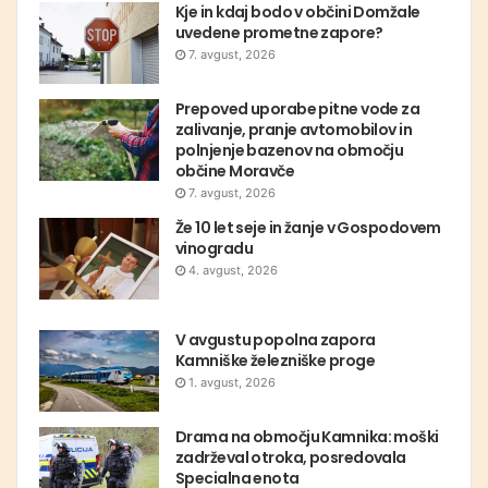
Kje in kdaj bodo v občini Domžale
uvedene prometne zapore?
7. avgust, 2026
Prepoved uporabe pitne vode za
zalivanje, pranje avtomobilov in
polnjenje bazenov na območju
občine Moravče
7. avgust, 2026
Že 10 let seje in žanje v Gospodovem
vinogradu
4. avgust, 2026
V avgustu popolna zapora
Kamniške železniške proge
1. avgust, 2026
Drama na območju Kamnika: moški
zadrževal otroka, posredovala
Specialna enota