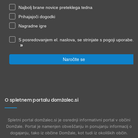
Najbolj brane novice preteklega tedna
Prihajajoči dogodki
Nagradne igre
S posredovanjem el. naslova, se strinjate s pogoji uporabe.
»
Naročite se
O spletnem portalu domžalec.si
Spletni portal domžalec.si je osrednji informativni portal v občini
Domžale. Portal je namenjen obveščanju in ponujanju informacij o
dogajanju, tako iz občine Domžale, kot tudi iz okoliških občin.