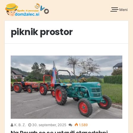
Meni
piknik prostor
K. B. Z.
30. september, 2025
1.589
Na Rovah so se ustavili starodobni