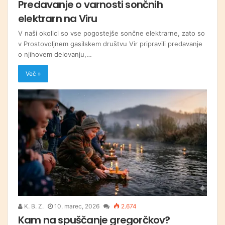
Predavanje o varnosti sončnih
elektrarn na Viru
V naši okolici so vse pogostejše sončne elektrarne, zato so
v Prostovoljnem gasilskem društvu Vir pripravili predavanje
o njihovem delovanju,…
Več »
K. B. Z.
10. marec, 2026
2.674
Kam na spuščanje gregorčkov?