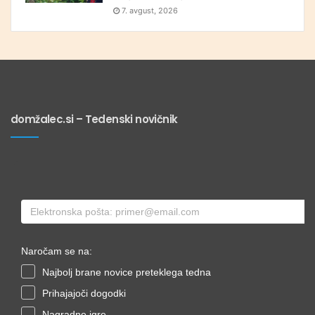
7. avgust, 2026
domžalec.si – Tedenski novičnik
Naročam se na:
Najbolj brane novice preteklega tedna
Prihajajoči dogodki
Nagradne igre