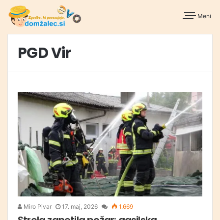
Meni
PGD Vir
Miro Pivar
17. maj, 2026
1.669
Strela zanetila požar: gasilska