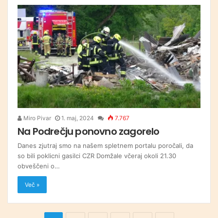
Miro Pivar
1. maj, 2024
7.767
Na Podrečju ponovno zagorelo
Danes zjutraj smo na našem spletnem portalu poročali, da
so bili poklicni gasilci CZR Domžale včeraj okoli 21.30
obveščeni o…
Več »