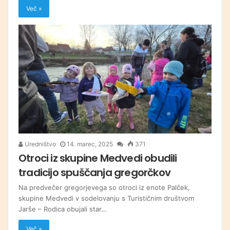
Več »
Uredništvo
14. marec, 2025
371
Otroci iz skupine Medvedi obudili
tradicijo spuščanja gregorčkov
Na predvečer gregorjevega so otroci iz enote Palček,
skupine Medvedi v sodelovanju s Turističnim društvom
Jarše – Rodica obujali star…
Več »