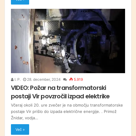
I. P.
28. december, 2024
5.919
VIDEO: Požar na transformatorski
postaji Vir povzročil izpad elektrike
Včeraj okoli 20. ure zvečer je na območju transformatorske
postaje Vir prišlo do izpada električne energije. . Primož
Žnidar, vodja…
Več »