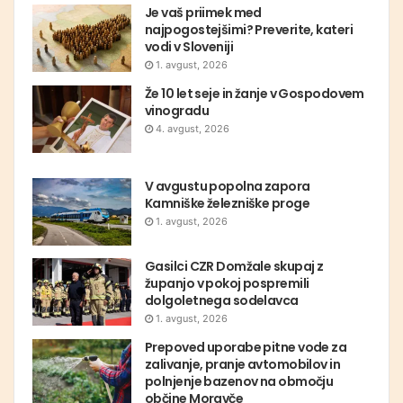
Je vaš priimek med
najpogostejšimi? Preverite, kateri
vodi v Sloveniji
1. avgust, 2026
Že 10 let seje in žanje v Gospodovem
vinogradu
4. avgust, 2026
V avgustu popolna zapora
Kamniške železniške proge
1. avgust, 2026
Gasilci CZR Domžale skupaj z
županjo v pokoj pospremili
dolgoletnega sodelavca
1. avgust, 2026
Prepoved uporabe pitne vode za
zalivanje, pranje avtomobilov in
polnjenje bazenov na območju
občine Moravče