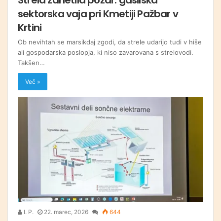
sektorska vaja pri Kmetiji Pažbar v
Krtini
Ob nevihtah se marsikdaj zgodi, da strele udarijo tudi v hiše
ali gospodarska poslopja, ki niso zavarovana s strelovodi.
Takšen…
Več »
I. P.
22. marec, 2026
644