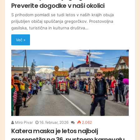
Preverite dogodke v naši okolici
S prihodom pomladi se tudi letos v naših krajih obuja
priljubljen običaj spuščanja gregorčkov. Prostovoljna
gasilska, turistična in kulturna društva…
Več »
Miro Pivar
16. februar, 2026
2.062
Katera maska je letos najbolj
presenetila na 36. pustnem karnevalu