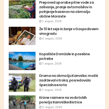
Prepoved uporabe pitne vode za
zalivanje, pranje avtomobilov in
polnjenje bazenov na območju
občine Moravče
7. avgust, 2026
Že 10 let seje in žanje v Gospodovem
vinogradu
4. avgust, 2026
Kopališče Domžale in posebne
potrebe
7. avgust, 2026
Drama na območju Kamnika: moški
zadrževal otroka, posredovala
Specialna enota
7. avgust, 2026
Krizne razmere na vodotokih
porečja Kamniške Bistrice
5. avgust, 2026