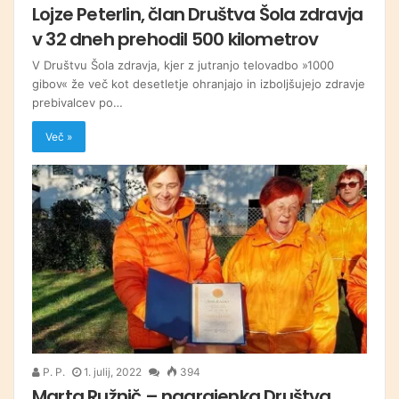
Lojze Peterlin, član Društva Šola zdravja
v 32 dneh prehodil 500 kilometrov
V Društvu Šola zdravja, kjer z jutranjo telovadbo »1000
gibov« že več kot desetletje ohranjajo in izboljšujejo zdravje
prebivalcev po…
Več »
P. P.
1. julij, 2022
394
Marta Ružnič – nagrajenka Društva