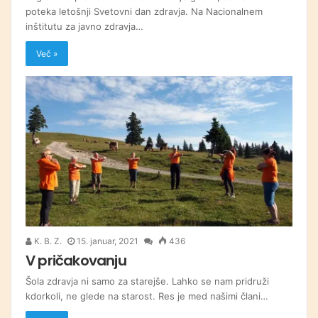
poteka letošnji Svetovni dan zdravja. Na Nacionalnem
inštitutu za javno zdravja…
Več »
K. B. Z.
15. januar, 2021
436
V pričakovanju
Šola zdravja ni samo za starejše. Lahko se nam pridruži
kdorkoli, ne glede na starost. Res je med našimi člani…