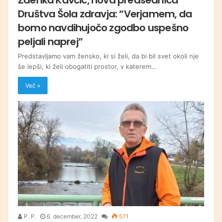
Društva Šola zdravja: “Verjamem, da
bomo navdihujočo zgodbo uspešno
peljali naprej”
Predstavljamo vam žensko, ki si želi, da bi bil svet okoli nje
še lepši, ki želi obogatiti prostor, v katerem…
Več »
P. P.
6. december, 2022
571