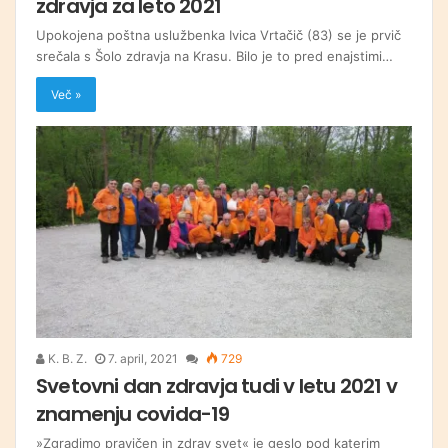
zdravja za leto 2021
Upokojena poštna uslužbenka Ivica Vrtačič (83) se je prvič
srečala s Šolo zdravja na Krasu. Bilo je to pred enajstimi…
Več »
K. B. Z.
7. april, 2021
729
Svetovni dan zdravja tudi v letu 2021 v
znamenju covida-19
»Zgradimo pravičen in zdrav svet« je geslo pod katerim