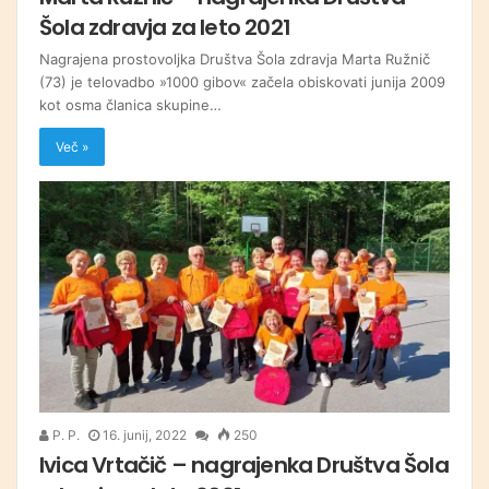
Šola zdravja za leto 2021
Nagrajena prostovoljka Društva Šola zdravja Marta Ružnič
(73) je telovadbo »1000 gibov« začela obiskovati junija 2009
kot osma članica skupine…
Več »
P. P.
16. junij, 2022
250
Ivica Vrtačič – nagrajenka Društva Šola