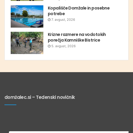
Kopališče Domžale in posebne
potrebe
7. avgust, 2026
Krizne razmere na vodotokih
porečja Kamniške Bistrice
5. avgust, 2026
domžalec.si – Tedenski novičnik