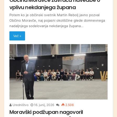
vplivu nekdanjega župana
Potem ko je občinski svetnik Martin Rebolj javno pozval
Občino Moravče, naj pojasni okoliščine glede domnevnega
nadaljnjega sodelovanja nekdanjega župana…
Več »
Uredništvo
16. junij, 2026
2.506
Moravški podžupan nagovoril