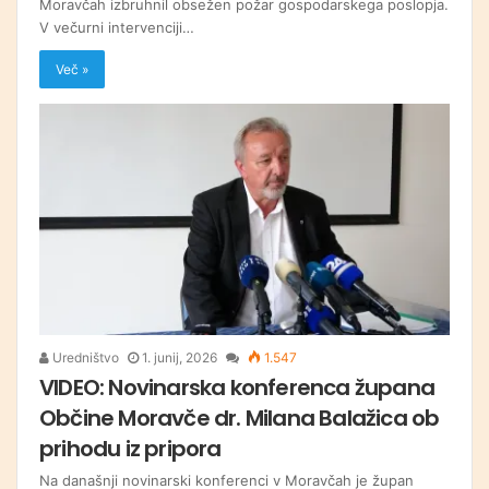
Moravčah izbruhnil obsežen požar gospodarskega poslopja.
V večurni intervenciji…
Več »
Uredništvo
1. junij, 2026
1.547
VIDEO: Novinarska konferenca župana
Občine Moravče dr. Milana Balažica ob
prihodu iz pripora
Na današnji novinarski konferenci v Moravčah je župan