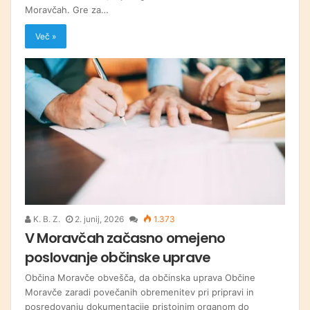
Moravčah. Gre za…
Več »
K. B. Z.
2. junij, 2026
1.373
V Moravčah začasno omejeno
poslovanje občinske uprave
Občina Moravče obvešča, da občinska uprava Občine
Moravče zaradi povečanih obremenitev pri pripravi in
posredovanju dokumentacije pristojnim organom do