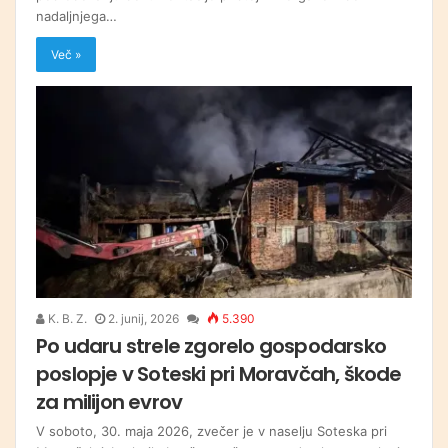
nadaljnjega…
Več »
K. B. Z.
2. junij, 2026
5.390
Po udaru strele zgorelo gospodarsko
poslopje v Soteski pri Moravčah, škode
za milijon evrov
V soboto, 30. maja 2026, zvečer je v naselju Soteska pri