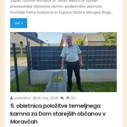
Župan Občine Moravče dr. Milan Balažic je sprejel
predsednika Območne obrtno-podjetniške zbornice
Domžale Petra Dobravca in župana Občine Mengeš Boga…
Več »
Uredništvo
26. maj, 2026
191
5. obletnica položitve temeljnega
kamna za Dom starejših občanov v
Moravčah