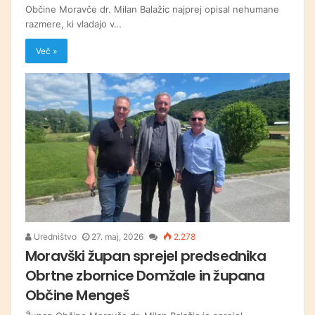
Občine Moravče dr. Milan Balažic najprej opisal nehumane
razmere, ki vladajo v…
Več »
Uredništvo
27. maj, 2026
2.278
Moravški župan sprejel predsednika
Obrtne zbornice Domžale in župana
Občine Mengeš