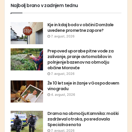
Najbolj brano v zadnjem tednu
Kje in kdaj bodo v občini Domžale
uvedene prometne zapore?
7. avgust, 2026
Prepoved uporabe pitne vode za
zalivanje, pranje avtomobilov in
polnjenje bazenov na območju
občine Moravče
7. avgust, 2026
Že 10 let seje in žanje v Gospodovem
vinogradu
4. avgust, 2026
Drama na območju Kamnika: moški
zadrževal otroka, posredovala
Specialna enota
7. avgust, 2026