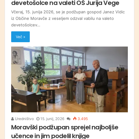
devetošolce na valeti OŠ Jurija Vege
Včeraj, 15. junija 2026, se je podžupan gospod Janez Vidic
iz Občine Moravče z veseljem odzval vabilu na valeto
devetošolcev…
Več »
Uredništvo
15. junij, 2026
3.495
Moravški podžupan sprejel najboljše
učence in jim podelil knjige