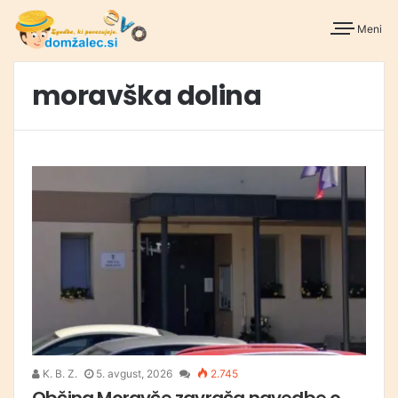
Meni
moravška dolina
K. B. Z.
5. avgust, 2026
2.745
Občina Moravče zavrača navedbe o