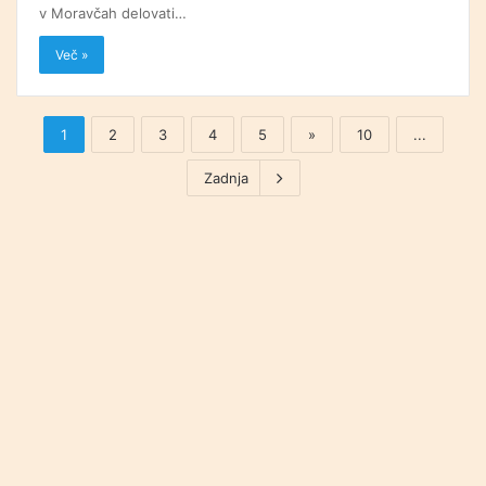
v Moravčah delovati…
Več »
1
2
3
4
5
»
10
...
Zadnja