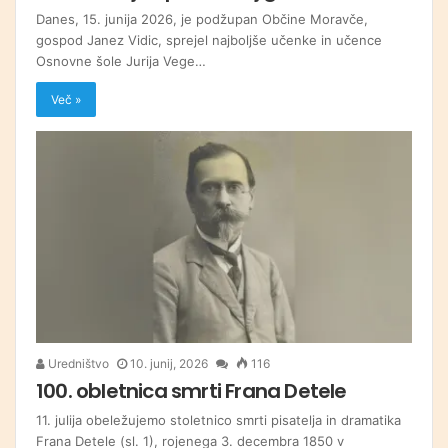
Danes, 15. junija 2026, je podžupan Občine Moravče,
gospod Janez Vidic, sprejel najboljše učenke in učence
Osnovne šole Jurija Vege…
Več »
Uredništvo
10. junij, 2026
116
100. obletnica smrti Frana Detele
11. julija obeležujemo stoletnico smrti pisatelja in dramatika
Frana Detele (sl. 1), rojenega 3. decembra 1850 v