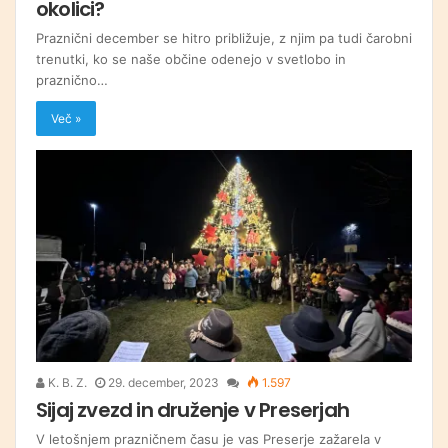
okolici?
Praznični december se hitro približuje, z njim pa tudi čarobni
trenutki, ko se naše občine odenejo v svetlobo in
praznično…
Več »
K. B. Z.
29. december, 2023
1.597
Sijaj zvezd in druženje v Preserjah
V letošnjem prazničnem času je vas Preserje zažarela v