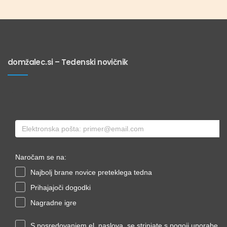
domžalec.si – Tedenski novičnik
Naročam se na:
Najbolj brane novice preteklega tedna
Prihajajoči dogodki
Nagradne igre
S posredovanjem el. naslova, se strinjate s pogoji uporabe.