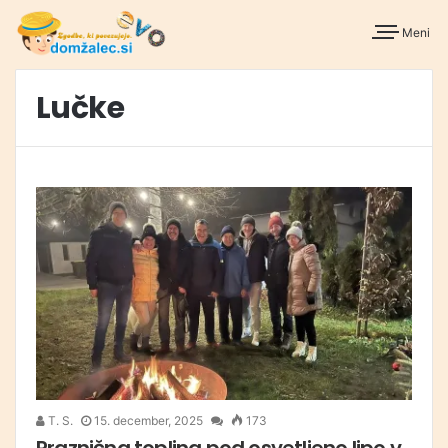
Meni
Lučke
T. S.
15. december, 2025
173
Praznična toplina pod osvetljeno lipo v