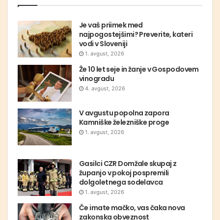
Je vaš priimek med
najpogostejšimi? Preverite, kateri
vodi v Sloveniji
1. avgust, 2026
Že 10 let seje in žanje v Gospodovem
vinogradu
4. avgust, 2026
V avgustu popolna zapora
Kamniške železniške proge
1. avgust, 2026
Gasilci CZR Domžale skupaj z
županjo v pokoj pospremili
dolgoletnega sodelavca
1. avgust, 2026
Če imate mačko, vas čaka nova
zakonska obveznost