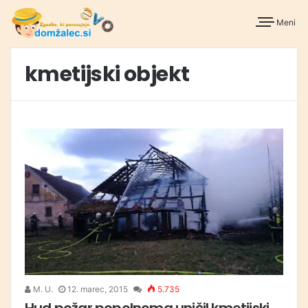
Meni
kmetijski objekt
M. U.
12. marec, 2015
5.735
Hud požar popolnoma uničil kmetijski