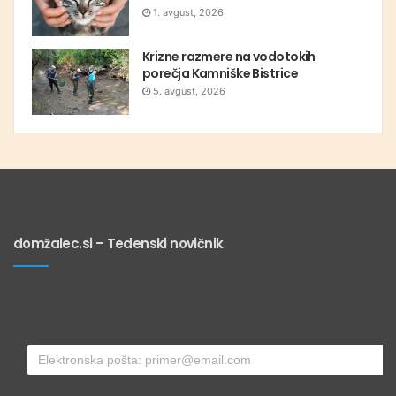
1. avgust, 2026
Krizne razmere na vodotokih
porečja Kamniške Bistrice
5. avgust, 2026
domžalec.si – Tedenski novičnik