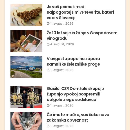
Je vaš priimek med
najpogostejšimi? Preverite, kateri
vodi v Sloveniji
1. avgust, 2026
Že 10 let seje in žanje v Gospodovem
vinogradu
4. avgust, 2026
V avgustu popolna zapora
Kamniške železniške proge
1. avgust, 2026
Gasilci CZR Domžale skupaj z
županjo v pokoj pospremili
dolgoletnega sodelavca
1. avgust, 2026
Če imate mačko, vas čaka nova
zakonska obveznost
1. avgust, 2026