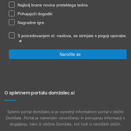
Najbolj brane novice preteklega tedna
Prihajajoči dogodki
Nagradne igre
S posredovanjem el. naslova, se strinjate s pogoji uporabe.
»
Naročite se
O spletnem portalu domžalec.si
Spletni portal domžalec.si je osrednji informativni portal v občini
Domžale. Portal je namenjen obveščanju in ponujanju informacij o
dogajanju, tako iz občine Domžale, kot tudi iz okoliških občin.