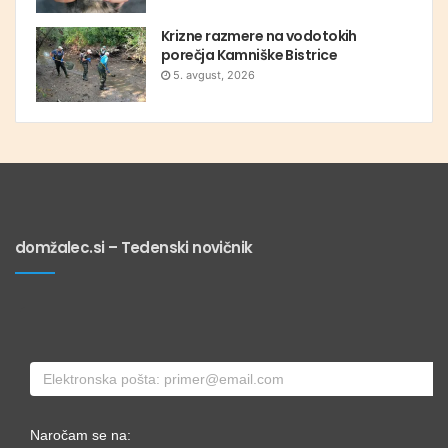
Krizne razmere na vodotokih
porečja Kamniške Bistrice
5. avgust, 2026
domžalec.si – Tedenski novičnik
Naročam se na: