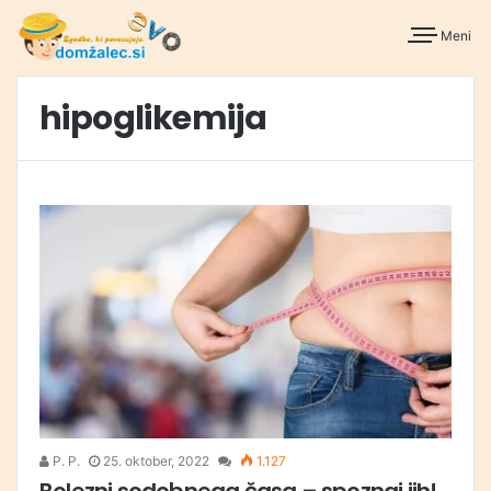
Meni
hipoglikemija
P. P.
25. oktober, 2022
1.127
Bolezni sodobnega časa – spoznaj jih!