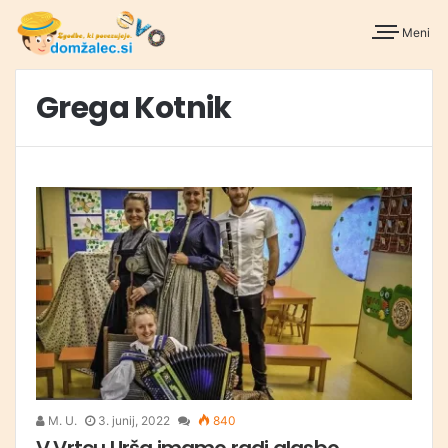
Meni
Grega Kotnik
M. U.
3. junij, 2022
840
V Vrtcu Urša imamo radi glasbo