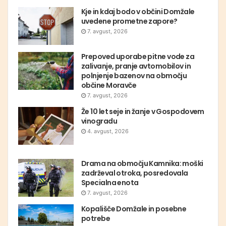
Kje in kdaj bodo v občini Domžale
uvedene prometne zapore?
7. avgust, 2026
Prepoved uporabe pitne vode za
zalivanje, pranje avtomobilov in
polnjenje bazenov na območju
občine Moravče
7. avgust, 2026
Že 10 let seje in žanje v Gospodovem
vinogradu
4. avgust, 2026
Drama na območju Kamnika: moški
zadrževal otroka, posredovala
Specialna enota
7. avgust, 2026
Kopališče Domžale in posebne
potrebe