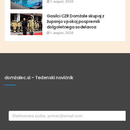
7. avgust, 2026
Gasilci CZR Domžale skupaj z
županjo v pokoj pospremili
dolgoletnega sodelavca
1. avgust, 2026
domžalec.si – Tedenski novičnik