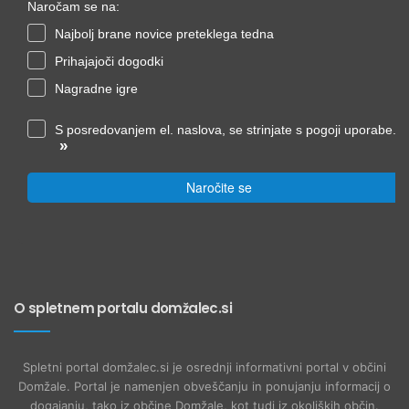
Naročam se na:
Najbolj brane novice preteklega tedna
Prihajajoči dogodki
Nagradne igre
S posredovanjem el. naslova, se strinjate s pogoji uporabe.
»
Naročite se
O spletnem portalu domžalec.si
Spletni portal domžalec.si je osrednji informativni portal v občini
Domžale. Portal je namenjen obveščanju in ponujanju informacij o
dogajanju, tako iz občine Domžale, kot tudi iz okoliških občin.