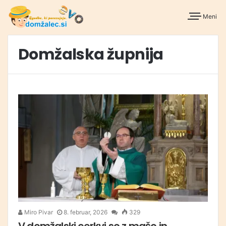
Meni
Domžalska župnija
Miro Pivar
8. februar, 2026
329
V domžalski cerkvi so z mašo in