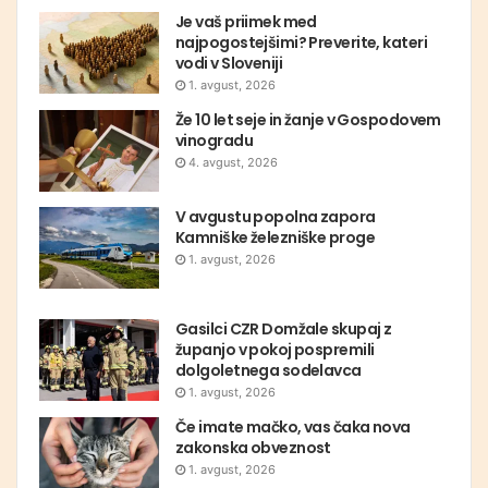
Je vaš priimek med
najpogostejšimi? Preverite, kateri
vodi v Sloveniji
1. avgust, 2026
Že 10 let seje in žanje v Gospodovem
vinogradu
4. avgust, 2026
V avgustu popolna zapora
Kamniške železniške proge
1. avgust, 2026
Gasilci CZR Domžale skupaj z
županjo v pokoj pospremili
dolgoletnega sodelavca
1. avgust, 2026
Če imate mačko, vas čaka nova
zakonska obveznost
1. avgust, 2026