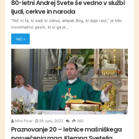
80-letni Andrej Svete še vedno v službi
ljudi, cerkve in naroda
“Nič ni ta, ki sadi in zaliva, ampak Bog, ki daje rast,” je bilo
novomašno geslo, ki si ga je…
Več »
Miro Pivar
26. junij, 2022
360
Praznovanje 20 – letnice mašniškega
posvečenja mag. Klemna Svetelja