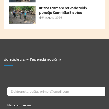
Krizne razmere na vodotokih
porečja Kamniške Bistrice
5. avgust, 2026
domžalec.si – Tedenski novičnik
Naročam se na: