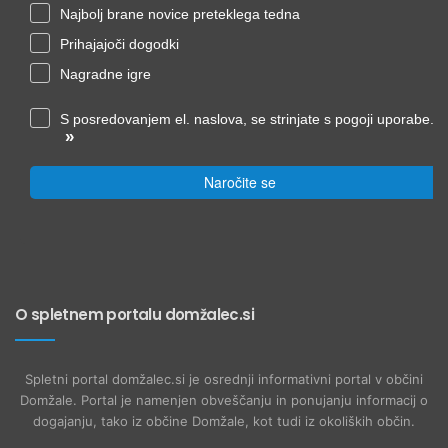
Najbolj brane novice preteklega tedna
Prihajajoči dogodki
Nagradne igre
S posredovanjem el. naslova, se strinjate s pogoji uporabe.
»
Naročite se
O spletnem portalu domžalec.si
Spletni portal domžalec.si je osrednji informativni portal v občini
Domžale. Portal je namenjen obveščanju in ponujanju informacij o
dogajanju, tako iz občine Domžale, kot tudi iz okoliških občin.