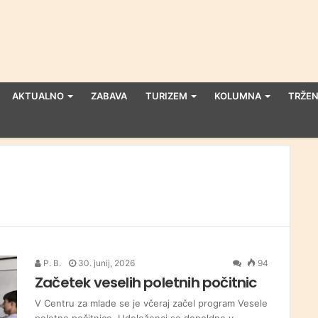
AKTUALNO
ZABAVA
TURIZEM
KOLUMNA
TRŽEN
P. B.
30. junij, 2026
94
Začetek veselih poletnih počitnic
V Centru za mlade se je včeraj začel program Vesele