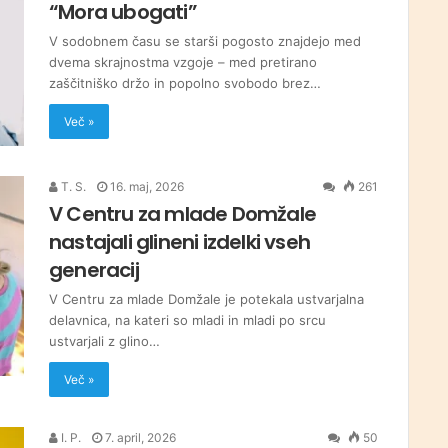
“Mora ubogati”
V sodobnem času se starši pogosto znajdejo med
dvema skrajnostma vzgoje – med pretirano
zaščitniško držo in popolno svobodo brez…
Več »
T. S.
16. maj, 2026
261
V Centru za mlade Domžale
nastajali glineni izdelki vseh
generacij
V Centru za mlade Domžale je potekala ustvarjalna
delavnica, na kateri so mladi in mladi po srcu
ustvarjali z glino…
Več »
I. P.
7. april, 2026
50