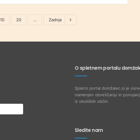
10
20
...
Zadnja
O spletnem portalu domžale
Spletni portal domžalec.si je osre
namenjen obveščanju in ponujanju
iz okoliških občin.
Sledite nam