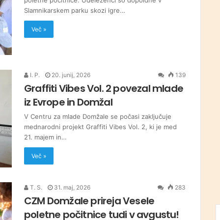
poletne počitnice. Udeleženci so dopoldne v
Slamnikarskem parku skozi igre…
Več »
I. P.
20. junij, 2026
139
Graffiti Vibes Vol. 2 povezal mlade
iz Evrope in Domžal
V Centru za mlade Domžale se počasi zaključuje
mednarodni projekt Graffiti Vibes Vol. 2, ki je med
21. majem in…
Več »
T. S.
31. maj, 2026
283
CZM Domžale prireja Vesele
poletne počitnice tudi v avgustu!