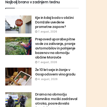
Najbolj brano v zadnjem tednu
Kje in kdaj bodo v občini
Domžale uvedene
prometne zapore?
7. avgust, 2026
Prepoved uporabe pitne
vode za zalivanje, pranje
avtomobilov in polnjenje
bazenov na območju
občine Moravče
7. avgust, 2026
Že 10 let seje in žanje v
Gospodovem vinogradu
4. avgust, 2026
Drama na območju
Kamnika: moški zadrževal
otroka, posredovala