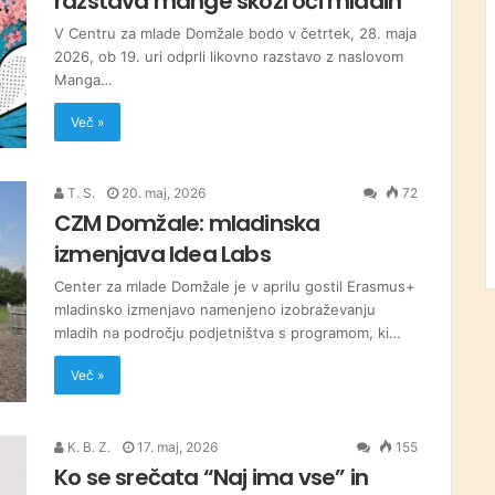
razstava mange skozi oči mladih
V Centru za mlade Domžale bodo v četrtek, 28. maja
2026, ob 19. uri odprli likovno razstavo z naslovom
Manga…
Več »
T. S.
20. maj, 2026
72
CZM Domžale: mladinska
izmenjava Idea Labs
Center za mlade Domžale je v aprilu gostil Erasmus+
mladinsko izmenjavo namenjeno izobraževanju
mladih na področju podjetništva s programom, ki…
Več »
K. B. Z.
17. maj, 2026
155
Ko se srečata “Naj ima vse” in