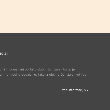
c.si
dnji informativni portal v občini Domžale. Portal je
 informacij o dogajanju, tako iz občine Domžale, kot tudi
Več informacij >>