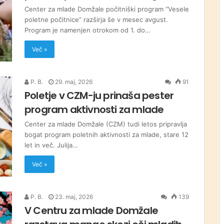
Center za mlade Domžale počitniški program “Vesele
poletne počitnice” razširja še v mesec avgust.
Program je namenjen otrokom od 1. do…
Več »
P. B.
29. maj, 2026
91
Poletje v CZM-ju prinaša pester
program aktivnosti za mlade
Center za mlade Domžale (CZM) tudi letos pripravlja
bogat program poletnih aktivnosti za mlade, stare 12
let in več. Julija…
Več »
P. B.
23. maj, 2026
139
V Centru za mlade Domžale