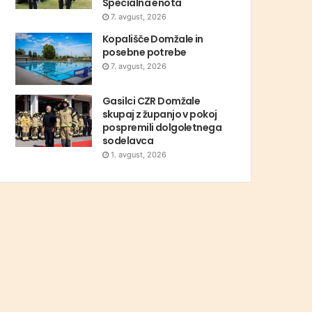
Specialna enota
7. avgust, 2026
Kopališče Domžale in
posebne potrebe
7. avgust, 2026
Gasilci CZR Domžale
skupaj z županjo v pokoj
pospremili dolgoletnega
sodelavca
1. avgust, 2026