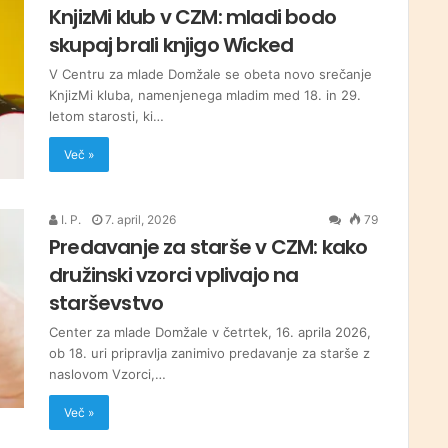
KnjizMi klub v CZM: mladi bodo
skupaj brali knjigo Wicked
V Centru za mlade Domžale se obeta novo srečanje
KnjizMi kluba, namenjenega mladim med 18. in 29.
letom starosti, ki…
Več »
I. P.
7. april, 2026
79
Predavanje za starše v CZM: kako
družinski vzorci vplivajo na
starševstvo
Center za mlade Domžale v četrtek, 16. aprila 2026,
ob 18. uri pripravlja zanimivo predavanje za starše z
naslovom Vzorci,…
Več »