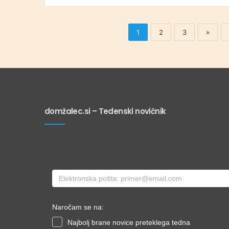
1
2
3
»
domžalec.si – Tedenski novičnik
Naročam se na:
Najbolj brane novice preteklega tedna