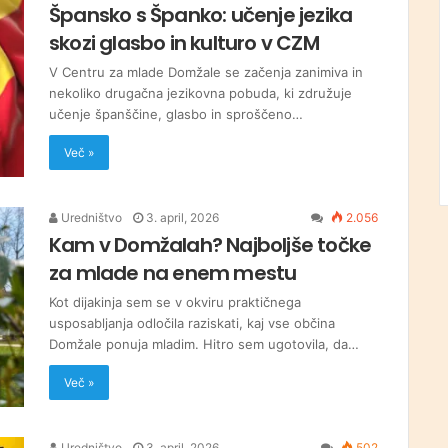
Špansko s Španko: učenje jezika
skozi glasbo in kulturo v CZM
V Centru za mlade Domžale se začenja zanimiva in
nekoliko drugačna jezikovna pobuda, ki združuje
učenje španščine, glasbo in sproščeno…
Več »
Uredništvo
3. april, 2026
2.056
Kam v Domžalah? Najboljše točke
za mlade na enem mestu
Kot dijakinja sem se v okviru praktičnega
usposabljanja odločila raziskati, kaj vse občina
Domžale ponuja mladim. Hitro sem ugotovila, da…
Več »
Uredništvo
3. april, 2026
502