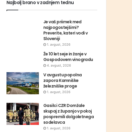
Najbolj brano v zadnjem tednu
Je vaš priimek med
najpogostejšimi?
Preverite, kateri vodi v
Sloveniji
1. avgust, 2026
Že 10 let seje in žanje v
Gospodovem vinogradu
4. avgust, 2026
V avgustu popolna
zapora Kamniške
železniške proge
1. avgust, 2026
Gasilci CZR Domžale
skupaj z županjo v pokoj
pospremili dolgoletnega
sodelavca
1. avgust, 2026