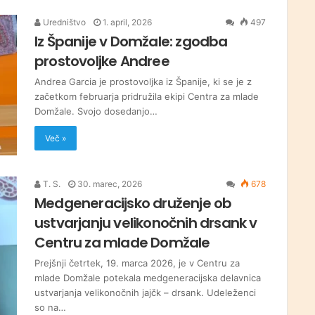
Uredništvo
1. april, 2026
497
Iz Španije v Domžale: zgodba
prostovoljke Andree
Andrea Garcia je prostovoljka iz Španije, ki se je z
začetkom februarja pridružila ekipi Centra za mlade
Domžale. Svojo dosedanjo…
Več »
T. S.
30. marec, 2026
678
Medgeneracijsko druženje ob
ustvarjanju velikonočnih drsank v
Centru za mlade Domžale
Prejšnji četrtek, 19. marca 2026, je v Centru za
mlade Domžale potekala medgeneracijska delavnica
ustvarjanja velikonočnih jajčk – drsank. Udeleženci
so na…