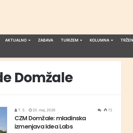
AKTUALNO
ZABAVA
TURIZEM
KOLUMNA
TRŽEN
de Domžale
T. S.
20. maj, 2026
72
CZM Domžale: mladinska
izmenjava Idea Labs