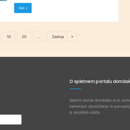
Več »
10
20
...
Zadnja
O spletnem portalu domžale
Spletni portal domžalec.si je osre
namenjen obveščanju in ponujanju
iz okoliških občin.