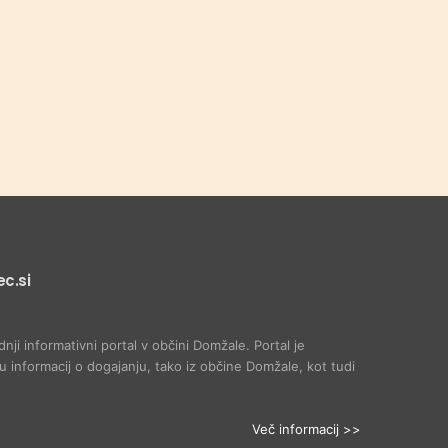
c.si
dnji informativni portal v občini Domžale. Portal je
 informacij o dogajanju, tako iz občine Domžale, kot tudi
Več informacij >>