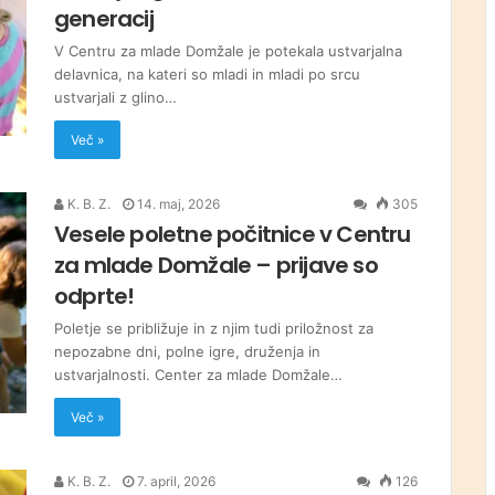
generacij
V Centru za mlade Domžale je potekala ustvarjalna
delavnica, na kateri so mladi in mladi po srcu
ustvarjali z glino…
Več »
K. B. Z.
14. maj, 2026
305
Vesele poletne počitnice v Centru
za mlade Domžale – prijave so
odprte!
Poletje se približuje in z njim tudi priložnost za
nepozabne dni, polne igre, druženja in
ustvarjalnosti. Center za mlade Domžale…
Več »
K. B. Z.
7. april, 2026
126