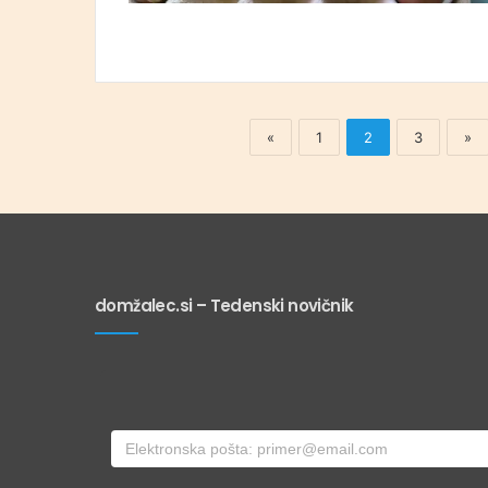
«
1
2
3
»
domžalec.si – Tedenski novičnik