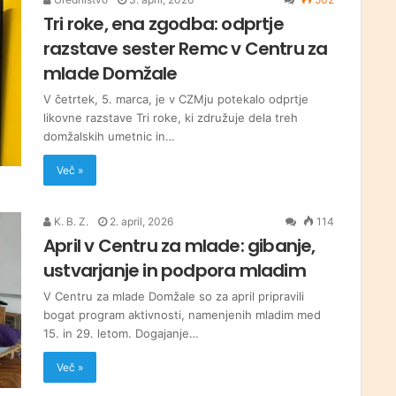
Tri roke, ena zgodba: odprtje
razstave sester Remc v Centru za
mlade Domžale
V četrtek, 5. marca, je v CZMju potekalo odprtje
likovne razstave Tri roke, ki združuje dela treh
domžalskih umetnic in…
Več »
K. B. Z.
2. april, 2026
114
April v Centru za mlade: gibanje,
ustvarjanje in podpora mladim
V Centru za mlade Domžale so za april pripravili
bogat program aktivnosti, namenjenih mladim med
15. in 29. letom. Dogajanje…
Več »