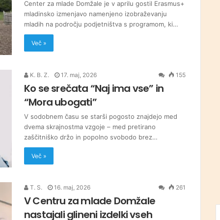
Center za mlade Domžale je v aprilu gostil Erasmus+
mladinsko izmenjavo namenjeno izobraževanju
mladih na področju podjetništva s programom, ki…
Več »
K. B. Z.
17. maj, 2026
155
Ko se srečata “Naj ima vse” in
“Mora ubogati”
V sodobnem času se starši pogosto znajdejo med
dvema skrajnostma vzgoje – med pretirano
zaščitniško držo in popolno svobodo brez…
Več »
T. S.
16. maj, 2026
261
V Centru za mlade Domžale
nastajali glineni izdelki vseh