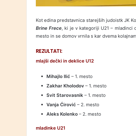
Kot edina predstavnica starejših judoistk JK 
Brine Frece
, ki je v kategoriji U21 – mladinci 
mesto in se domov vrnila s kar dvema kolajna
REZULTATI:
mlajši dečki in deklice U12
Mihajlo Ilić
– 1. mesto
Zakhar Kholodov
– 1. mesto
Svit Starovasnik
– 1. mesto
Vanja Ćirović
– 2. mesto
Aleks Kolenko
– 2. mesto
mladinke U21