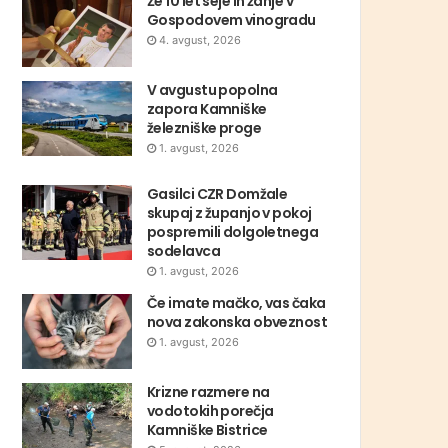
Že 10 let seje in žanje v
Gospodovem vinogradu
4. avgust, 2026
V avgustu popolna
zapora Kamniške
železniške proge
1. avgust, 2026
Gasilci CZR Domžale
skupaj z županjo v pokoj
pospremili dolgoletnega
sodelavca
1. avgust, 2026
Če imate mačko, vas čaka
nova zakonska obveznost
1. avgust, 2026
Krizne razmere na
vodotokih porečja
Kamniške Bistrice