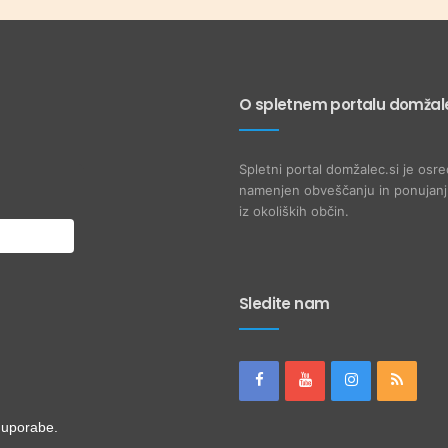
O spletnem portalu domžale
Spletni portal domžalec.si je osre
namenjen obveščanju in ponujanju
iz okoliških občin.
Sledite nam
i uporabe.