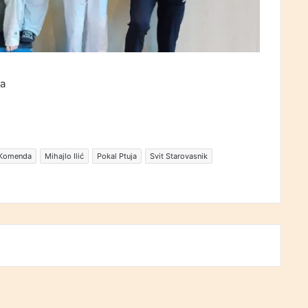
da
 Komenda
Mihajlo Ilić
Pokal Ptuja
Svit Starovasnik