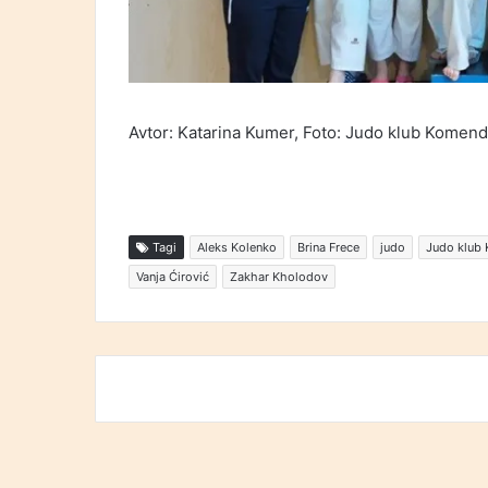
Avtor: Katarina Kumer, Foto: Judo klub Komen
Tagi
Aleks Kolenko
Brina Frece
judo
Judo klub
Vanja Ćirović
Zakhar Kholodov