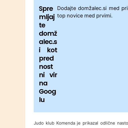
Spre
Dodajte domžalec.si med pri
mljaj
top novice med prvimi.
te
domž
alec.s
i kot
pred
nost
ni vir
na
Goog
lu
Judo klub Komenda je prikazal odlične nastop