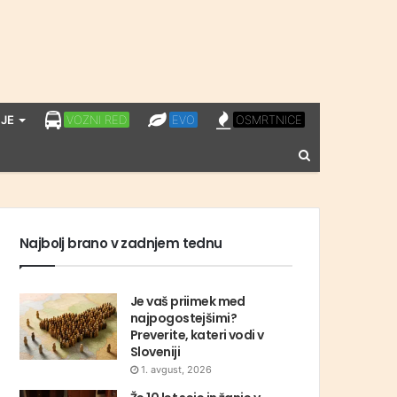
LPP
EVO
OSMRTNICE
JE
VOZNI RED
EVO
OSMRTNICE
VOZNI
Vnesite
RED
iskalni
niz
Najbolj brano v zadnjem tednu
Je vaš priimek med
najpogostejšimi?
Preverite, kateri vodi v
Sloveniji
1. avgust, 2026