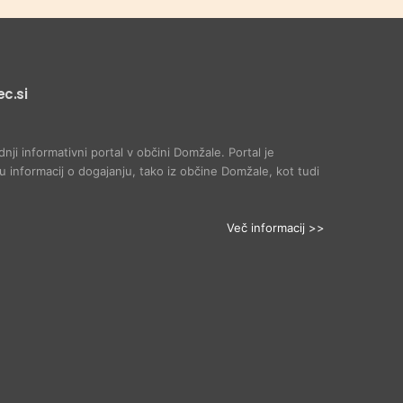
c.si
dnji informativni portal v občini Domžale. Portal je
 informacij o dogajanju, tako iz občine Domžale, kot tudi
Več informacij >>