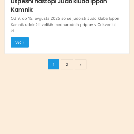
uspešni nastopi Judo kluba Ippon
Kamnik
Od 9. do 15. avgusta 2025 so se judoisti Judo kluba Ippon
Kamnik udeležili velikih mednarodnih priprav v Crikvenici,
ki…
Več »
1
2
»