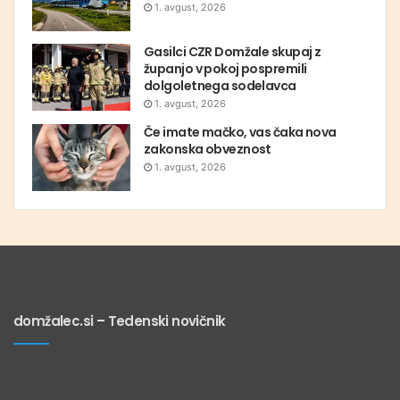
1. avgust, 2026
Gasilci CZR Domžale skupaj z
županjo v pokoj pospremili
dolgoletnega sodelavca
1. avgust, 2026
Če imate mačko, vas čaka nova
zakonska obveznost
1. avgust, 2026
domžalec.si – Tedenski novičnik