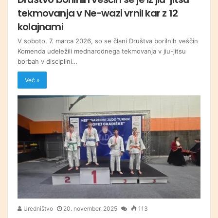
tekmovanja v Ne-wazi vrnil kar z 12
kolajnami
V soboto, 7. marca 2026, so se člani Društva borilnih veščin
Komenda udeležili mednarodnega tekmovanja v jiu-jitsu
borbah v disciplini…
Več »
Uredništvo
20. november, 2025
113