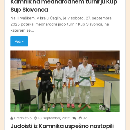
Kamnik na mednarodnem turnirju Kup
Sup Slavonca
Na Hrvaškem, v kraju Čaglin, je v soboto, 27. septembra
2025 potekal mednarodni judo turnir Kup Slavonca, na
katerem se…
Več »
Uredništvo
18. september, 2025
92
Judoisti iz Kamnika uspešno nastopili