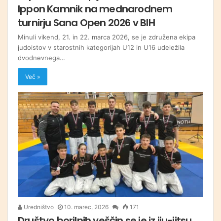
Ippon Kamnik na mednarodnem
turnirju Sana Open 2026 v BIH
Minuli vikend, 21. in 22. marca 2026, se je združena ekipa
judoistov v starostnih kategorijah U12 in U16 udeležila
dvodnevnega…
Več »
Uredništvo
10. marec, 2026
171
Društvo borilnih veščin se je iz jiu-jitsu