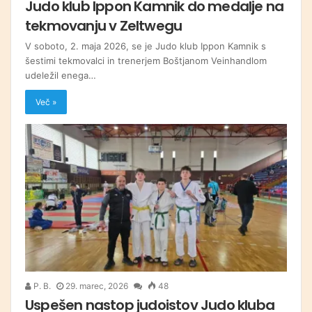
Judo klub Ippon Kamnik do medalje na
tekmovanju v Zeltwegu
V soboto, 2. maja 2026, se je Judo klub Ippon Kamnik s
šestimi tekmovalci in trenerjem Boštjanom Veinhandlom
udeležil enega…
Več »
P. B.
29. marec, 2026
48
Uspešen nastop judoistov Judo kluba