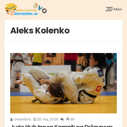
Meni
Aleks Kolenko
Uredništvo
28. maj, 2026
99
Judo klub Ippon Kamnik na Državnem