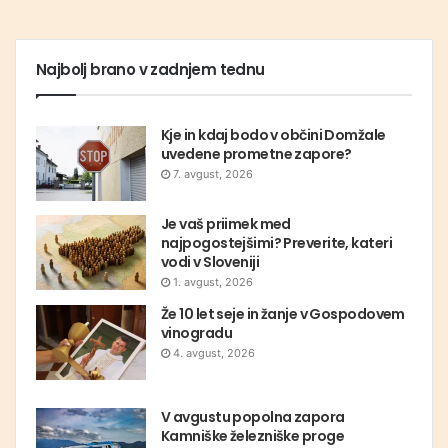
Najbolj brano v zadnjem tednu
Kje in kdaj bodo v občini Domžale
uvedene prometne zapore?
7. avgust, 2026
Je vaš priimek med
najpogostejšimi? Preverite, kateri
vodi v Sloveniji
1. avgust, 2026
Že 10 let seje in žanje v Gospodovem
vinogradu
4. avgust, 2026
V avgustu popolna zapora
Kamniške železniške proge