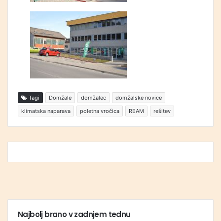
Tagi
Domžale
domžalec
domžalske novice
klimatska naparava
poletna vročica
REAM
rešitev
Najbolj brano v zadnjem tednu