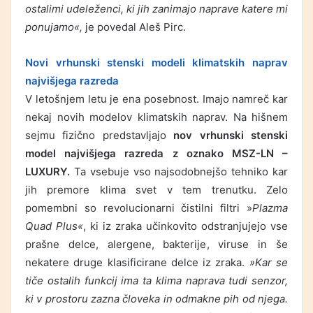
ostalimi udeleženci, ki jih zanimajo naprave katere mi
ponujamo«,
je povedal Aleš Pirc.
Novi vrhunski stenski modeli klimatskih naprav
najvišjega razreda
V letošnjem letu je ena posebnost. Imajo namreč kar
nekaj novih modelov klimatskih naprav. Na hišnem
sejmu fizično predstavljajo
nov vrhunski stenski
model najvišjega razreda z oznako MSZ-LN –
LUXURY.
Ta vsebuje vso najsodobnejšo tehniko kar
jih premore klima svet v tem trenutku. Zelo
pomembni so revolucionarni čistilni filtri »
Plazma
Quad Plus«
, ki iz zraka učinkovito odstranjujejo vse
prašne delce, alergene, bakterije, viruse in še
nekatere druge klasificirane delce iz zraka.
»Kar se
tiče ostalih funkcij ima ta klima naprava tudi senzor,
ki v prostoru zazna človeka in odmakne pih od njega.