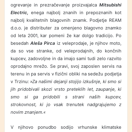
ogrevanje in prezračevanje proizvajalca
Mitsubishi
Electric,
enega najbolj znanih in prepoznanih kot
najbolj kvalitetnih blagovnih znamk. Podjetje REAM
d.o.o. je distributer za omenjeno blagovno znamko
od leta 2001, kar pomeni že kar dolgo tradicijo. Po
besedah
Aleša Pirca
iz veleprodaje, je njihov moto,
da so vse stranke, od veleprodajnih, do končnih
kupcev, zadovoljne in da imajo sami tudi zelo razvito
oprodajno mrežo. Se pravi, svoj zaposlen servis na
terenu in pa servis v fizični obliki na sedežu podjetja
v Trzinu:
»Za našimi dejanji stojijo izkušnje, ki smo si
jih pridobivali skozi vrsto preteklih let, zaupanje, ki
smo si ga pridobili s strani naših kupcev,
strokovnost, ki jo vsak trenutek nadgrajujemo z
novim znanjem.«
V njihovo ponudbo sodijo vrhunske klimatske