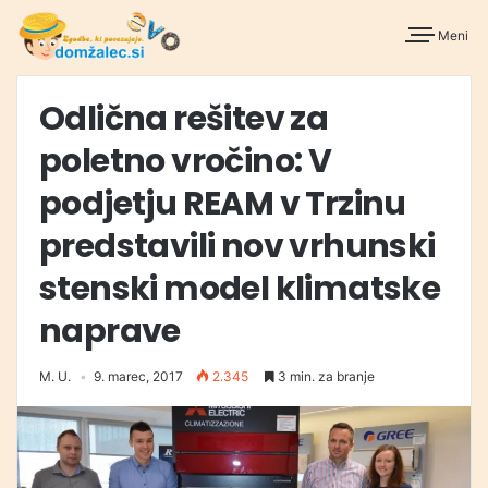
Meni
Odlična rešitev za
poletno vročino: V
podjetju REAM v Trzinu
predstavili nov vrhunski
stenski model klimatske
naprave
M. U.
9. marec, 2017
2.345
3 min. za branje