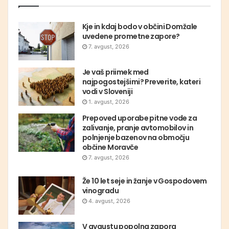
Kje in kdaj bodo v občini Domžale
uvedene prometne zapore?
7. avgust, 2026
Je vaš priimek med
najpogostejšimi? Preverite, kateri
vodi v Sloveniji
1. avgust, 2026
Prepoved uporabe pitne vode za
zalivanje, pranje avtomobilov in
polnjenje bazenov na območju
občine Moravče
7. avgust, 2026
Že 10 let seje in žanje v Gospodovem
vinogradu
4. avgust, 2026
V avgustu popolna zapora