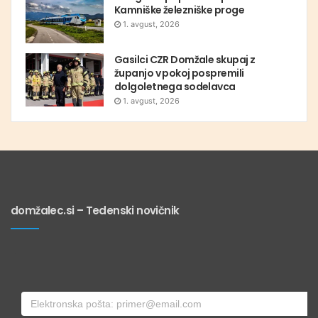
Kamniške železniške proge
1. avgust, 2026
Gasilci CZR Domžale skupaj z
županjo v pokoj pospremili
dolgoletnega sodelavca
1. avgust, 2026
domžalec.si – Tedenski novičnik