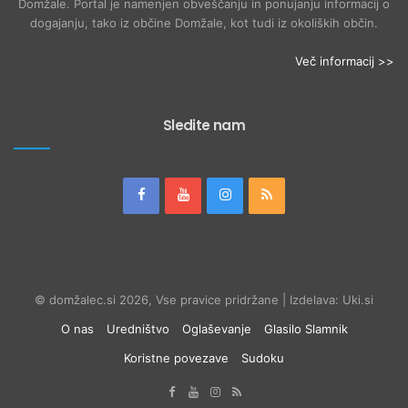
Domžale. Portal je namenjen obveščanju in ponujanju informacij o
dogajanju, tako iz občine Domžale, kot tudi iz okoliških občin.
Več informacij >>
Sledite nam
© domžalec.si 2026, Vse pravice pridržane | Izdelava: Uki.si
O nas
Uredništvo
Oglaševanje
Glasilo Slamnik
Koristne povezave
Sudoku