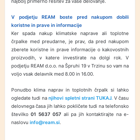
najbolj primerno rešitev za vaše delovanje.
V podjetju REAM boste pred nakupom dobili
koristne in prave in informacije
Ker spada nakup klimatske naprave ali toplotne
črpalke med preudarne, je prav, da pred nakupom
zberete koristne in prave informacije o kakovostnih
proizvodih, v katere investirate na dolgi rok. V
podjetju REAM d.o.o. na Špruhi 19 v Trzinu so vam na
voljo vsak delavnik med 8.00 in 16.00.
Ponudbo klima naprav in toplotnih črpalk si lahko
ogledate tudi na
njihovi spletni strani TUKAJ.
V času
delovnega časa jih lahko pokličete tudi na telefonsko
številko
01 5637 057
ali pa jih kontaktirajte na e-
naslovu
info@ream.si
.