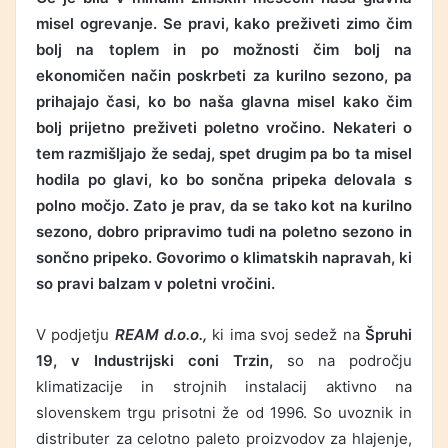
misel ogrevanje. Se pravi, kako preživeti zimo čim
bolj na toplem in po možnosti čim bolj na
ekonomičen način poskrbeti za kurilno sezono, pa
prihajajo časi, ko bo naša glavna misel kako čim
bolj prijetno preživeti poletno vročino. Nekateri o
tem razmišljajo že sedaj, spet drugim pa bo ta misel
hodila po glavi, ko bo sončna pripeka delovala s
polno močjo. Zato je prav, da se tako kot na kurilno
sezono, dobro pripravimo tudi na poletno sezono in
sončno pripeko. Govorimo o klimatskih napravah, ki
so pravi balzam v poletni vročini.
V podjetju
REAM d.o.o.,
ki ima svoj sedež na
Špruhi
19, v Industrijski coni Trzin,
so na področju
klimatizacije in strojnih instalacij aktivno na
slovenskem trgu prisotni že od 1996. So uvoznik in
distributer za celotno paleto proizvodov za hlajenje,