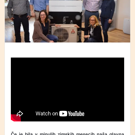
Če je bila v minulih zimskih mesecih naša glavna