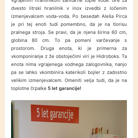
vgrajenim hranilnikom sanitarne tople vode. Gre za
dvesto litrski hranilnik v inox izvedbi z ločenim
izmenjevalcem voda-voda. Po besedah Aleša Pirca
je pri tej enoti tudi pomembno, da je na tlorisu
pralnega stroja. Se pravi, da je njena širina 60 cm,
globina 80 cm. To pa pomeni varčevanje s
prostorom. Druga enota, ki je primerna za
vkomponiranje z že obstoječimi viri je Hidroboks. Ta
enota nima vgrajenega vodnega zalogovnika, nanjo
pa se lahko vkombinira katerikoli bojler z zadostno
velikim izmenjevalcem. Omeniti velja tudi, da je na
toplotne črpalke
5 let garancije!