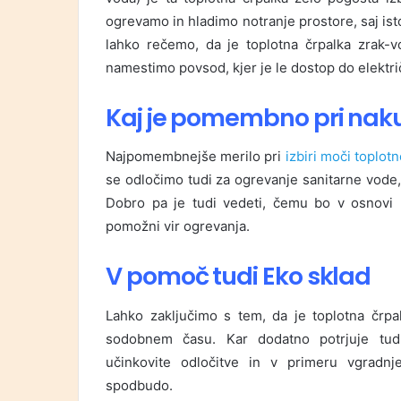
ogrevamo in hladimo notranje prostore, saj ist
lahko rečemo, da je toplotna črpalka zrak-vo
namestimo povsod, kjer je le dostop do elektri
Kaj je pomembno pri naku
Najpomembnejše merilo pri
izbiri moči toplot
se odločimo tudi za ogrevanje sanitarne vode,
Dobro pa je tudi vedeti, čemu bo v osnovi n
pomožni vir ogrevanja.
V pomoč tudi Eko sklad
Lahko zaključimo s tem, da je toplotna črpa
sodobnem času. Kar dodatno potrjuje tu
učinkovite odločitve in v primeru vgradnj
spodbudo.