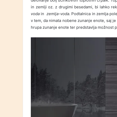
delovanje bolj učinkovitih toplotnih črpalk. Topl
in zemlji oz. z drugimi besedami, bi lahko rekl
voda
in
zemlja-voda
. Podtalnica in zemlja pol
v tem, da nimata nobene zunanje enote, saj je 
hrupa zunanje enote ter predstavlja možnost p