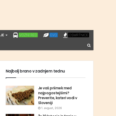
LPP
EVO
OSMRTNICE
JE
VOZNI RED
EVO
OSMRTNICE
VOZNI
Vnesite
RED
iskalni
niz
Najbolj brano v zadnjem tednu
Je vaš priimek med
najpogostejšimi?
Preverite, kateri vodi v
Sloveniji
1. avgust, 2026