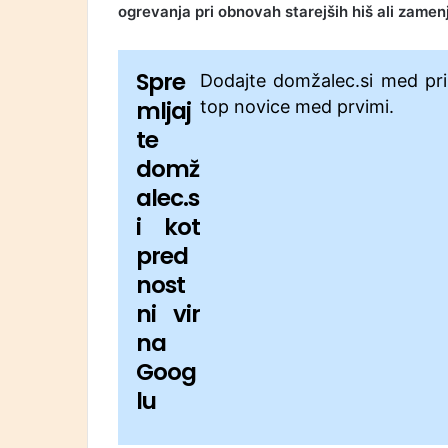
ogrevanja pri obnovah starejših hiš ali zame
Spre
Dodajte domžalec.si med pri
mljaj
top novice med prvimi.
te
domž
alec.s
i kot
pred
nost
ni vir
na
Goog
lu