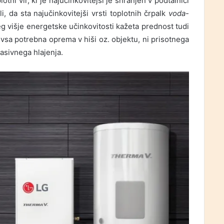
otni vir, ki je najučinkovitejši je shranjen v podtalnici
i, da sta najučinkovitejši vrsti toplotnih črpalk
voda-
eg višje energetske učinkovitosti kažeta prednost tudi
vsa potrebna oprema v hiši oz. objektu, ni prisotnega
asivnega hlajenja.