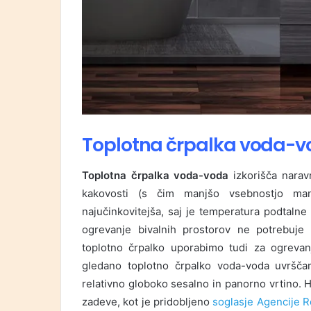
Toplotna črpalka voda-
Toplotna črpalka voda-voda
izkorišča narav
kakovosti (s čim manjšo vsebnostjo mang
najučinkovitejša, saj je temperatura podtalne 
ogrevanje bivalnih prostorov ne potrebuje
toplotno črpalko uporabimo tudi za ogreva
gledano toplotno črpalko voda-voda uvrščam
relativno globoko sesalno in panorno vrtino. H
zadeve, kot je pridobljeno
soglasje Agencije R