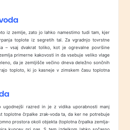
-voda
oto iz zemlje, zato jo lahko namestimo tudi tam, kjer
rpanja toplote iz segretih tal. Za vgradnjo tovrstne
ča – vsaj dvakrat toliko, kot je ogrevalne površine
zemlja primerne kakovosti in da vsebuje veliko vlage
želeno, da je zemljišče večino dneva deležno sončnih
irajo toploto, ki jo kasneje v zimskem času toplotna
.
oda
ugodnejši razred in je z vidika uporabnosti manj
st toplotne črpalke zrak-voda ta, da ker ne potrebuje
omno prostora okoli objekta (toplotna črpalka zemlja-
zbira kupcev pri nas. S tem izdelkom lahko sočasno