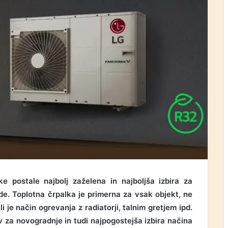
ke postale najbolj zaželena in najboljša izbira za
de. Toplotna črpalka je primerna za vsak objekt, ne
i je način ogrevanja z radiatorji, talnim gretjem ipd.
ev za novogradnje in tudi najpogostejša izbira načina