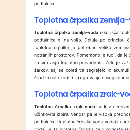
podtalnice.
Toplotna črpalka zemlja
Toplotna črpalka zemlja-voda
izkorišča topl
podtalnica ni na voljo. Deluje po principu č
toplotne črpalke je potrebno veliko zemljiš
notranjih prostorov. Pomembno je tudi, da je 
za čim višjo toplotno prevodnost. Zelo je za
žarkov, saj se poleti tla segrejejo in akumul
črpalka nato koristi za ogrevanje našega doma
Toplotna črpalka zrak-v
Toplotna črpalka zrak-voda
sodi v cenovno 
učinkovita izbira. Vendar pa je visoka predno
podtalnice (toplotna črpalka voda-voda) in ogr
voda) je ta toplotna črpalka zelo pogosta i