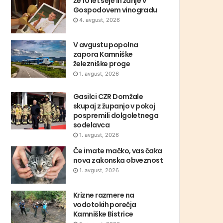
Že 10 let seje in žanje v
Gospodovem vinogradu
4. avgust, 2026
V avgustu popolna
zapora Kamniške
železniške proge
1. avgust, 2026
Gasilci CZR Domžale
skupaj z županjo v pokoj
pospremili dolgoletnega
sodelavca
1. avgust, 2026
Če imate mačko, vas čaka
nova zakonska obveznost
1. avgust, 2026
Krizne razmere na
vodotokih porečja
Kamniške Bistrice