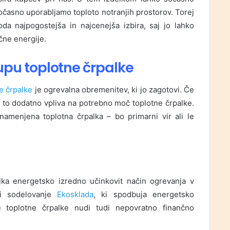
očasno uporabljamo toploto notranjih prostorov. Torej
da najpogostejša in najcenejša izbira, saj jo lahko
čne energije.
pu toplotne črpalke
ne črpalke
je ogrevalna obremenitev, ki jo zagotovi. Če
 to dodatno vpliva na potrebno moč toplotne črpalke.
amenjena toplotna črpalka – bo primarni vir ali le
lka energetsko izredno učinkovit način ogrevanja v
di sodelovanje
Ekosklada
, ki spodbuja energetsko
e toplotne črpalke nudi tudi nepovratno finančno