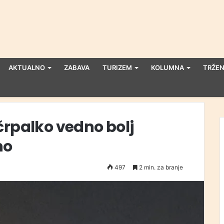
AKTUALNO
ZABAVA
TURIZEM
KOLUMNA
TRŽEN
črpalko vedno bolj
no
497
2 min. za branje