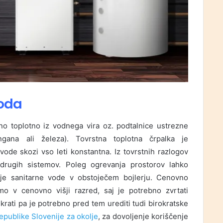
voda
no toplotno iz vodnega vira oz. podtalnice ustrezne
ana ali železa). Tovrstna toplotna črpalka je
vode skozi vso leti konstantna. Iz tovrstnih razlogov
 drugih sistemov. Poleg ogrevanja prostorov lahko
nje sanitarne vode v obstoječem bojlerju. Cenovno
o v cenovno višji razred, saj je potrebno zvrtati
krati pa je potrebno pred tem urediti tudi birokratske
epublike Slovenije za okolje
, za dovoljenje koriščenje