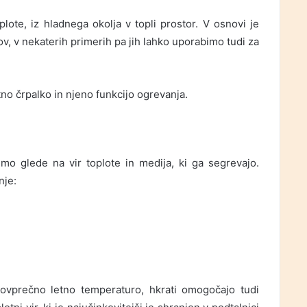
lote, iz hladnega okolja v topli prostor. V osnovi je
, v nekaterih primerih pa jih lahko uporabimo tudi za
no črpalko in njeno funkcijo ogrevanja.
imo glede na vir toplote in medija, ki ga segrevajo.
nje:
o povprečno letno temperaturo, hkrati omogočajo tudi