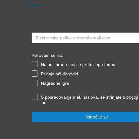
Naročam se na:
Najbolj brane novice preteklega tedna
Prihajajoči dogodki
Nagradne igre
S posredovanjem el. naslova, se strinjate s pogoj
»
Naročite se