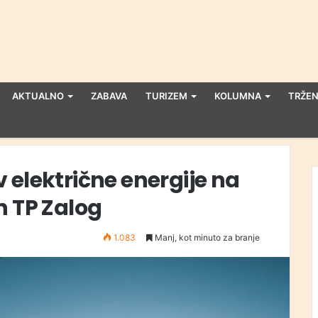
AKTUALNO
ZABAVA
TURIZEM
KOLUMNA
TRŽEN
 električne energije na
n TP Zalog
1.083
Manj, kot minuto za branje