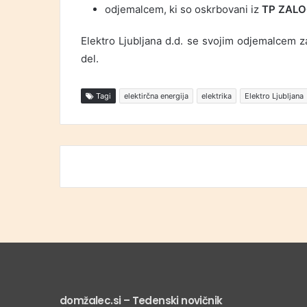
odjemalcem, ki so oskrbovani iz
TP ZALOG
Elektro Ljubljana d.d. se svojim odjemalcem z
del.
Tagi
elektirčna energija
elektrika
Elektro Ljubljana
domžalec.si – Tedenski novičnik