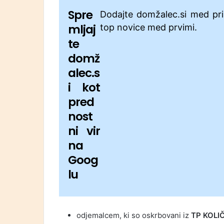
Spre
Dodajte domžalec.si med pri
mljaj
top novice med prvimi.
te
domž
alec.s
i kot
pred
nost
ni vir
na
Goog
lu
odjemalcem, ki so oskrbovani iz
TP KOLI