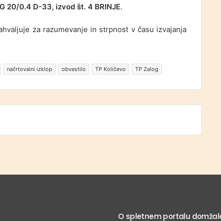
 20/0.4 D-33, izvod št. 4 BRINJE
.
ahvaljuje za razumevanje in strpnost v času izvajanja
načrtovalni izklop
obvestilo
TP Količevo
TP Zalog
O spletnem portalu domžale