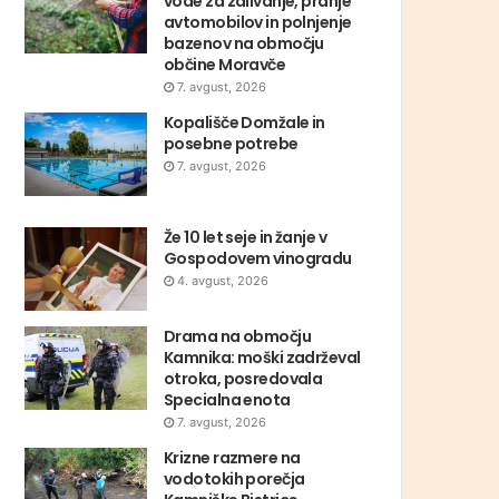
vode za zalivanje, pranje
avtomobilov in polnjenje
bazenov na območju
občine Moravče
7. avgust, 2026
Kopališče Domžale in
posebne potrebe
7. avgust, 2026
Že 10 let seje in žanje v
Gospodovem vinogradu
4. avgust, 2026
Drama na območju
Kamnika: moški zadrževal
otroka, posredovala
Specialna enota
7. avgust, 2026
Krizne razmere na
vodotokih porečja