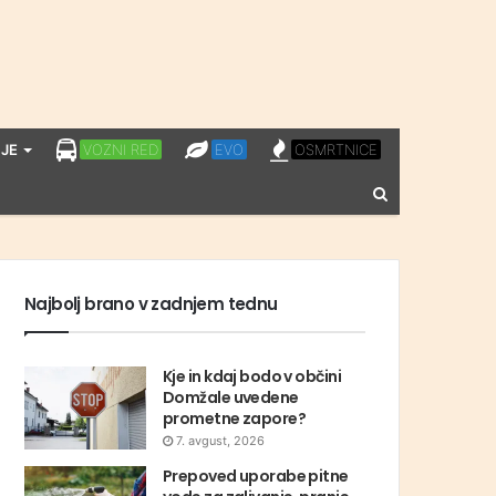
LPP
EVO
OSMRTNICE
JE
VOZNI RED
EVO
OSMRTNICE
VOZNI
Vnesite
RED
iskalni
niz
Najbolj brano v zadnjem tednu
Kje in kdaj bodo v občini
Domžale uvedene
prometne zapore?
7. avgust, 2026
Prepoved uporabe pitne