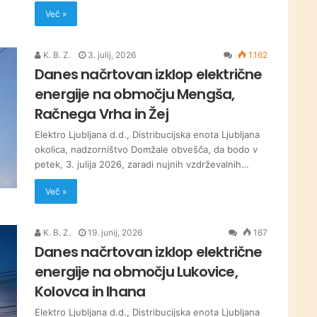
Več »
K. B. Z.
3. julij, 2026
1.162
Danes načrtovan izklop električne
energije na območju Mengša,
Račnega Vrha in Žej
Elektro Ljubljana d.d., Distribucijska enota Ljubljana
okolica, nadzorništvo Domžale obvešča, da bodo v
petek, 3. julija 2026, zaradi nujnih vzdrževalnih…
Več »
K. B. Z.
19. junij, 2026
167
Danes načrtovan izklop električne
energije na območju Lukovice,
Kolovca in Ihana
Elektro Ljubljana d.d., Distribucijska enota Ljubljana