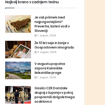
Najbolj brano v zadnjem tednu
Je vaš priimek med
najpogostejšimi?
Preverite, kateri vodi v
Sloveniji
1. avgust, 2026
Že 10 let seje in žanje v
Gospodovem vinogradu
4. avgust, 2026
V avgustu popolna
zapora Kamniške
železniške proge
1. avgust, 2026
Gasilci CZR Domžale
skupaj z županjo v pokoj
pospremili dolgoletnega
sodelavca