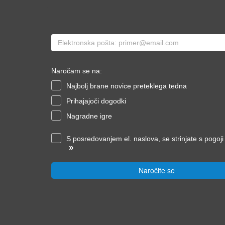
Naročam se na:
Najbolj brane novice preteklega tedna
Prihajajoči dogodki
Nagradne igre
S posredovanjem el. naslova, se strinjate s pogoj
»
Naročite se