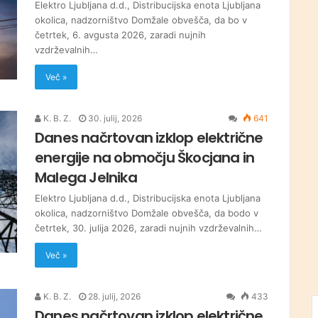
Elektro Ljubljana d.d., Distribucijska enota Ljubljana
okolica, nadzorništvo Domžale obvešča, da bo v
četrtek, 6. avgusta 2026, zaradi nujnih
vzdrževalnih…
Več »
K. B. Z.
30. julij, 2026
641
Danes načrtovan izklop električne
energije na območju Škocjana in
Malega Jelnika
Elektro Ljubljana d.d., Distribucijska enota Ljubljana
okolica, nadzorništvo Domžale obvešča, da bodo v
četrtek, 30. julija 2026, zaradi nujnih vzdrževalnih…
Več »
K. B. Z.
28. julij, 2026
433
Danes načrtovan izklop električne