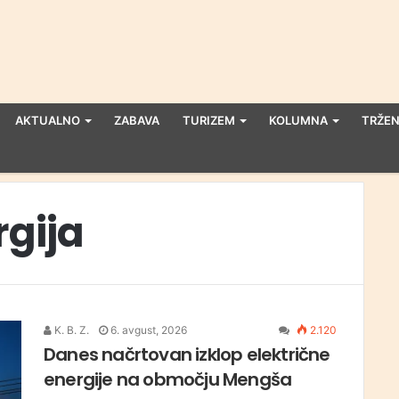
AKTUALNO
ZABAVA
TURIZEM
KOLUMNA
TRŽEN
rgija
K. B. Z.
6. avgust, 2026
2.120
Danes načrtovan izklop električne
energije na območju Mengša