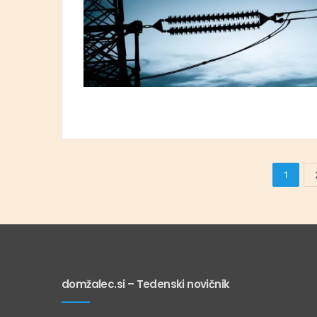
1
domžalec.si – Tedenski novičnik