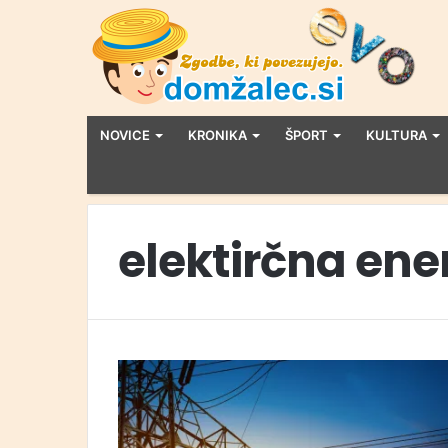
NOVICE
KRONIKA
ŠPORT
KULTURA
elektirčna ene