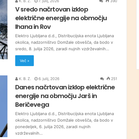
K. B. Z.
7. julij, 2026
390
V sredo načrtovan izklop
električne energije na območju
Ihana in Rov
Elektro Ljubljana d.d., Distribucijska enota Ljubljana
okolica, nadzorništvo Domžale obvešča, da bodo v
sredo, 8. julija 2026, zaradi nujnih vzdrževalnih…
Več »
K. B. Z.
6. julij, 2026
251
Danes načrtovan izklop električne
energije na območju Jarš in
Beričevega
Elektro Ljubljana d.d., Distribucijska enota Ljubljana
okolica, nadzorništvo Domžale obvešča, da bodo v
ponedeljek, 6. julija 2026, zaradi nujnih
vzdrževalnih…