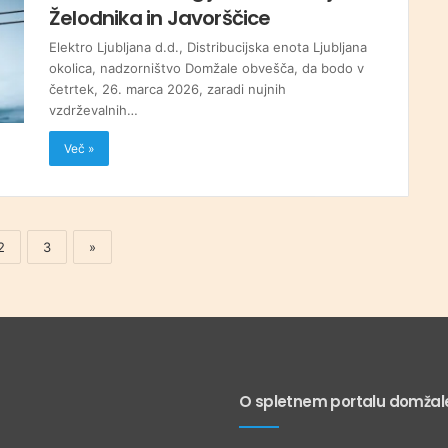
Želodnika in Javorščice
Elektro Ljubljana d.d., Distribucijska enota Ljubljana
okolica, nadzorništvo Domžale obvešča, da bodo v
četrtek, 26. marca 2026, zaradi nujnih
vzdrževalnih…
Več »
2
3
»
O spletnem portalu domžale