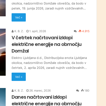
okolica, nadzorništvo Domžale obvešča, da bodo v
petek, 19. junija 2026, zaradi nujnih vzdrževalnih…
Več »
K. B. Z.
1. april, 2026
4.915
V četrtek načrtovani izklopi
električne energije na območju
Domžal
Elektro Ljubljana d.d., Distribucijska enota Ljubljana
okolica, nadzorništvo Domžale obvešča, da bodo v
četrtek, 2. aprila 2026, zaradi nujnih vzdrževalnih…
Več »
K. B. Z.
26. marec, 2026
180
Danes načrtovani izklopi
električne energije na območju