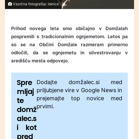
Vzorčna fotografija: Iskrice
Prihod novega leta smo običajno v Domžalah
pospremili s tradicionalnim ognjemetom. Letos pa
so se na Občini Domžale razmeram primerno
odločili, da se ognjemetu in silvestrovanju v
središču mesta odpovejo.
Spre
Dodajte domžalec.si med
mljaj
priljubjene vire v Google News in
prejemajte top novice med
te
prvimi.
domž
alec.s
i kot
pred