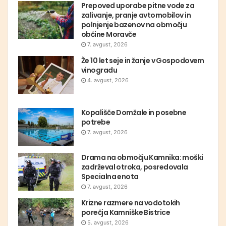
Prepoved uporabe pitne vode za
zalivanje, pranje avtomobilov in
polnjenje bazenov na območju
občine Moravče
7. avgust, 2026
Že 10 let seje in žanje v Gospodovem
vinogradu
4. avgust, 2026
Kopališče Domžale in posebne
potrebe
7. avgust, 2026
Drama na območju Kamnika: moški
zadrževal otroka, posredovala
Specialna enota
7. avgust, 2026
Krizne razmere na vodotokih
porečja Kamniške Bistrice
5. avgust, 2026