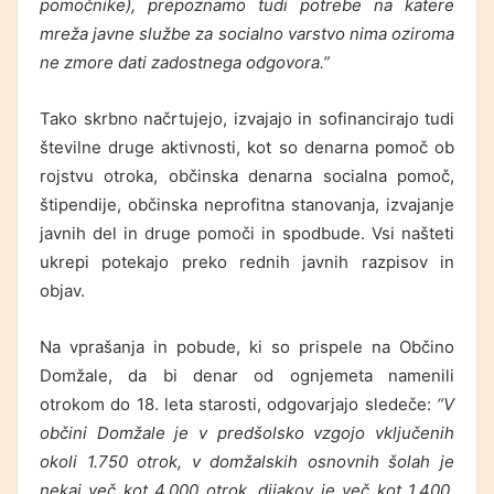
pomočnike), prepoznamo tudi potrebe na katere
mreža javne službe za socialno varstvo nima oziroma
ne zmore dati zadostnega odgovora.”
Tako skrbno načrtujejo, izvajajo in sofinancirajo tudi
številne druge aktivnosti, kot so denarna pomoč ob
rojstvu otroka, občinska denarna socialna pomoč,
štipendije, občinska neprofitna stanovanja, izvajanje
javnih del in druge pomoči in spodbude. Vsi našteti
ukrepi potekajo preko rednih javnih razpisov in
objav.
Na vprašanja in pobude, ki so prispele na Občino
Domžale, da bi denar od ognjemeta namenili
otrokom do 18. leta starosti, odgovarjajo sledeče:
“V
občini Domžale je v predšolsko vzgojo vključenih
okoli 1.750 otrok, v domžalskih osnovnih šolah je
nekaj več kot 4.000 otrok, dijakov je več kot 1.400.