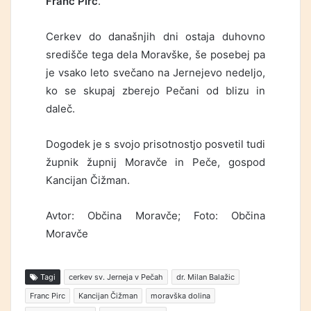
Franc Pirc
.
Cerkev do današnjih dni ostaja duhovno
središče tega dela Moravške, še posebej pa
je vsako leto svečano na Jernejevo nedeljo,
ko se skupaj zberejo Pečani od blizu in
daleč.
Dogodek je s svojo prisotnostjo posvetil tudi
župnik župnij Moravče in Peče, gospod
Kancijan Čižman.
Avtor: Občina Moravče; Foto: Občina
Moravče
Tagi
cerkev sv. Jerneja v Pečah
dr. Milan Balažic
Franc Pirc
Kancijan Čižman
moravška dolina