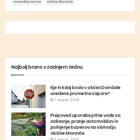
moravške novice
občina Moravče
Najbolj brano v zadnjem tednu
Kje in kdaj bodo v občini Domžale
uvedene prometne zapore?
7. avgust, 2026
Prepoved uporabe pitne vode za
zalivanje, pranje avtomobilov in
polnjenje bazenov na območju
občine Moravče
7. avgust, 2026