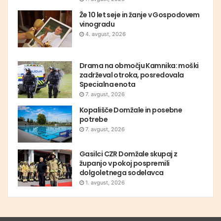
Že 10 let seje in žanje v Gospodovem
vinogradu
4. avgust, 2026
Drama na območju Kamnika: moški
zadrževal otroka, posredovala
Specialna enota
7. avgust, 2026
Kopališče Domžale in posebne
potrebe
7. avgust, 2026
Gasilci CZR Domžale skupaj z
županjo v pokoj pospremili
dolgoletnega sodelavca
1. avgust, 2026