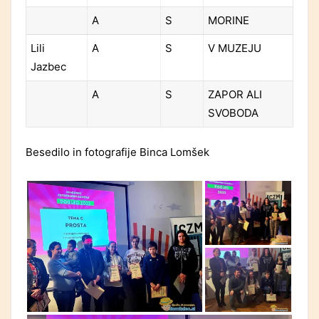
A
S
MORINE
Lili
A
S
V MUZEJU
Jazbec
A
S
ZAPOR ALI
SVOBODA
Besedilo in fotografije Binca Lomšek