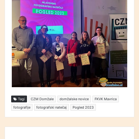
Tagi
CZM Domžale
domžalske novice
FKVK Mavrica
fotografije
fotografski natečaj
Pogled 2023