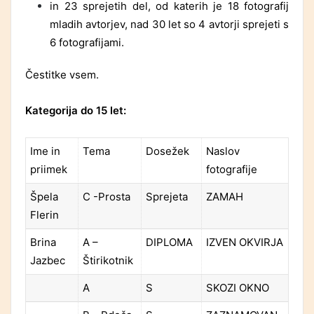
in 23 sprejetih del, od katerih je 18 fotografij
mladih avtorjev, nad 30 let so 4 avtorji sprejeti s
6 fotografijami.
Čestitke vsem.
Kategorija do 15 let:
Ime in
Tema
Dosežek
Naslov
priimek
fotografije
Špela
C -Prosta
Sprejeta
ZAMAH
Flerin
Brina
A –
DIPLOMA
IZVEN OKVIRJA
Jazbec
Štirikotnik
A
S
SKOZI OKNO