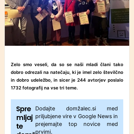
Zelo smo veseli, da so se naši mladi člani tako
dobro odrezali na natečaju, ki je imel zelo številčno
in dobro udeležbo, in sicer je 244 avtorjev poslalo
1732 fotografij na vse tri teme.
Spre
Dodajte domžalec.si med
mljaj
priljubjene vire v Google News in
prejemajte top novice med
te
prvimi.