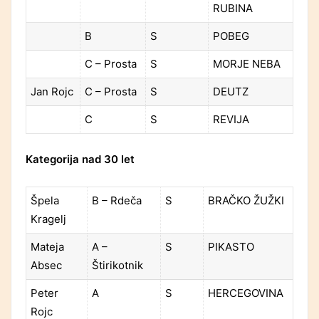
RUBINA
B
S
POBEG
C – Prosta
S
MORJE NEBA
Jan Rojc
C – Prosta
S
DEUTZ
C
S
REVIJA
Kategorija nad 30 let
Špela
B – Rdeča
S
BRAČKO ŽUŽKI
Kragelj
Mateja
A –
S
PIKASTO
Absec
Štirikotnik
Peter
A
S
HERCEGOVINA
Rojc