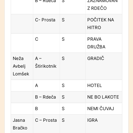
B – Rdeča
S
ZAZNAMOVAN
Z RDEČO
C- Prosta
S
POČITEK NA
HITRO
C
S
PRAVA
DRUŽBA
Neža
A –
S
GRADIČ
Avbelj
Štirikotnik
Lomšek
A
S
HOTEL
B – Rdeča
S
NE BO LAKOTE
B
S
NEMI ČUVAJ
Jasna
C – Prosta
S
IGRA
Bračko