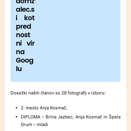
domž
alec.s
i kot
pred
nost
ni vir
na
Goog
lu
Dosežki naših članov so 28 fotografij v izboru:
2. mesto Anja Kosmač,
DIPLOMA – Brina Jazbec, Anja Kosmač in Špela
Grum – mladi