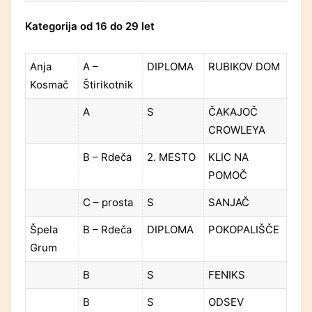
Kategorija od 16 do 29 let
Anja
A –
DIPLOMA
RUBIKOV DOM
Kosmač
Štirikotnik
A
S
ČAKAJOČ
CROWLEYA
B – Rdeča
2. MESTO
KLIC NA
POMOČ
C – prosta
S
SANJAČ
Špela
B – Rdeča
DIPLOMA
POKOPALIŠČE
Grum
B
S
FENIKS
B
S
ODSEV