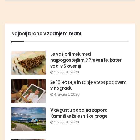
Najbolj brano v zadnjem tednu
Je vaš priimek med
najpogostejšimi? Preverite, kateri
vodi v Sloveniji
1. avgust, 2026
Že 10 let seje in žanje v Gospodovem
vinogradu
4. avgust, 2026
V avgustu popolna zapora
Kamniške železniške proge
1. avgust, 2026