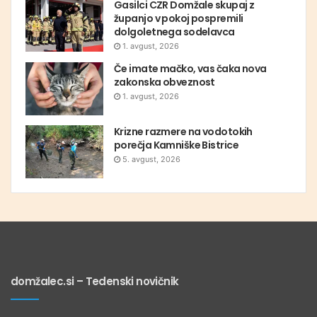
Gasilci CZR Domžale skupaj z
županjo v pokoj pospremili
dolgoletnega sodelavca
1. avgust, 2026
Če imate mačko, vas čaka nova
zakonska obveznost
1. avgust, 2026
Krizne razmere na vodotokih
porečja Kamniške Bistrice
5. avgust, 2026
domžalec.si – Tedenski novičnik