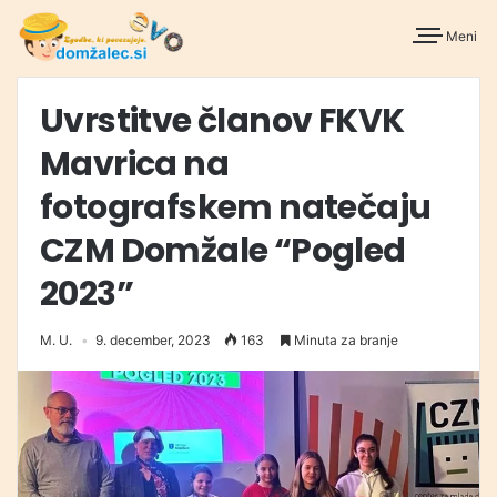
Meni
Uvrstitve članov FKVK
Mavrica na
fotografskem natečaju
CZM Domžale “Pogled
2023”
M. U.
9. december, 2023
163
Minuta za branje