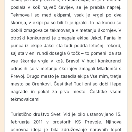
poslala v koš največ čevljev, se je prebila naprej.
Tekmovali so med ekipami, vsak je vrgel po dva
škornja, v ekipi pa so bili trije igralci. In na koncu so
dobili zmagovalce tekmovanja v metanju škornjev. V
otroški konkurenci je zmagala ekipa Jakci. Fanta in
punca iz ekipe Jakci sta tudi podrla letošnji rekord,
saj sta v eni rundi dosegla 6 točk – to pomeni, da sta
vse škornje vrgla v koš. Bravo! V hudi konkurenci
odraslih so v metanju škornjev zmagali Mladeniči s
Prevoj. Drugo mesto je zasedla ekipa Vse mim, tretje
mesto pa Orehkovi. Čestitke! Tudi oni so dobili lepe
nagrade in pokal za prvo mesto. Čestitke vsem
tekmovalcem!
Turistično društvo Sveti Vid je bilo ustanovljeno 15.
februarja 2011 v prostorih KS Prevoje. Njihova
osnovna ideja je bila združevanje naravnih lepot