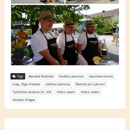
Tagi
Bernard Rožman
Godba Lukovica
lukovške novice
mag. Olga Vrankar
občina Lukovica
Šentvid pri Lukovici
Turistično društvo Sv. Vid
Vidov sejem
Vidovi dnevi
Vincenc Dragar