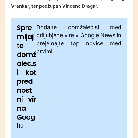
Vrankar, ter podžupan Vincenc Dragar.
Spre
Dodajte domžalec.si med
mljaj
priljubjene vire v Google News in
prejemajte top novice med
te
prvimi.
domž
alec.s
i kot
pred
nost
ni vir
na
Goog
lu