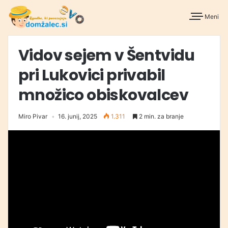
Meni
Vidov sejem v Šentvidu
pri Lukovici privabil
množico obiskovalcev
Miro Pivar
16. junij, 2025
1.311
2 min. za branje