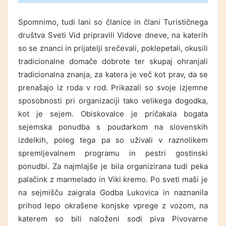
Spomnimo, tudi lani so članice in člani Turističnega
društva Sveti Vid pripravili Vidove dneve, na katerih
so se znanci in prijatelji srečevali, poklepetali, okusili
tradicionalne domače dobrote ter skupaj ohranjali
tradicionalna znanja, za katera je več kot prav, da se
prenašajo iz roda v rod. Prikazali so svoje izjemne
sposobnosti pri organizaciji tako velikega dogodka,
kot je sejem. Obiskovalce je pričakala bogata
sejemska ponudba s poudarkom na slovenskih
izdelkih, poleg tega pa so uživali v raznolikem
spremljevalnem programu in pestri gostinski
ponudbi. Za najmlajše je bila organizirana tudi peka
palačink z marmelado in Viki kremo. Po sveti maši je
na sejmišču zaigrala Godba Lukovica in naznanila
prihod lepo okrašene konjske vprege z vozom, na
katerem so bili naloženi sodi piva Pivovarne