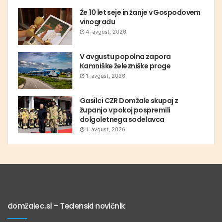
Že 10 let seje in žanje v Gospodovem
vinogradu
4. avgust, 2026
V avgustu popolna zapora
Kamniške železniške proge
1. avgust, 2026
Gasilci CZR Domžale skupaj z
županjo v pokoj pospremili
dolgoletnega sodelavca
1. avgust, 2026
domžalec.si – Tedenski novičnik