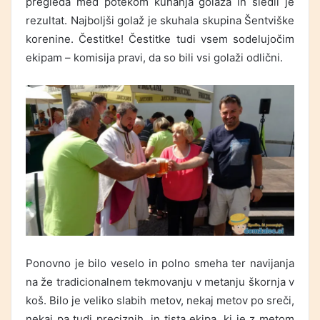
pregleda med potekom kuhanja golaža in sledil je
rezultat. Najboljši golaž je skuhala skupina Šentviške
korenine. Čestitke! Čestitke tudi vsem sodelujočim
ekipam – komisija pravi, da so bili vsi golaži odlični.
Ponovno je bilo veselo in polno smeha ter navijanja
na že tradicionalnem tekmovanju v metanju škornja v
koš. Bilo je veliko slabih metov, nekaj metov po sreči,
nekaj pa tudi preciznih, in tista ekipa, ki je z metom