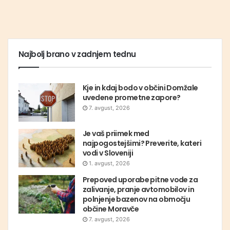
Najbolj brano v zadnjem tednu
Kje in kdaj bodo v občini Domžale
uvedene prometne zapore?
7. avgust, 2026
Je vaš priimek med
najpogostejšimi? Preverite, kateri
vodi v Sloveniji
1. avgust, 2026
Prepoved uporabe pitne vode za
zalivanje, pranje avtomobilov in
polnjenje bazenov na območju
občine Moravče
7. avgust, 2026