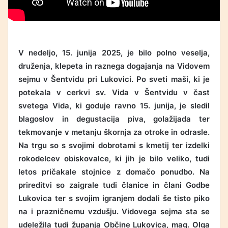
V nedeljo, 15. junija 2025, je bilo polno veselja,
druženja, klepeta in raznega dogajanja na Vidovem
sejmu v Šentvidu pri Lukovici. Po sveti maši, ki je
potekala v cerkvi sv. Vida v Šentvidu v čast
svetega Vida, ki goduje ravno 15. junija, je sledil
blagoslov in degustacija piva, golažijada ter
tekmovanje v metanju škornja za otroke in odrasle.
Na trgu so s svojimi dobrotami s kmetij ter izdelki
rokodelcev obiskovalce, ki jih je bilo veliko, tudi
letos pričakale stojnice z domačo ponudbo. Na
prireditvi so zaigrale tudi članice in člani Godbe
Lukovica ter s svojim igranjem dodali še tisto piko
na i prazničnemu vzdušju. Vidovega sejma sta se
udeležila tudi županja Občine Lukovica, mag. Olga