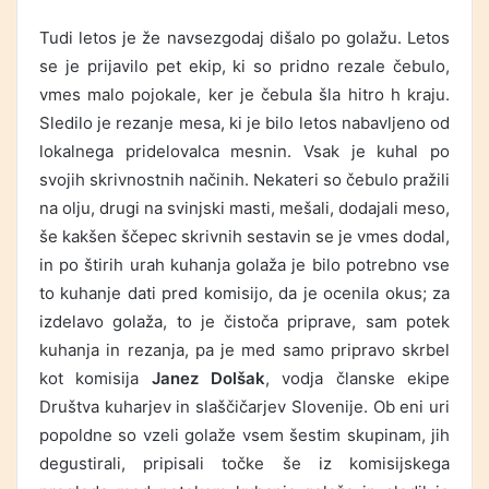
Tudi letos je že navsezgodaj dišalo po golažu. Letos
se je prijavilo pet ekip, ki so pridno rezale čebulo,
vmes malo pojokale, ker je čebula šla hitro h kraju.
Sledilo je rezanje mesa, ki je bilo letos nabavljeno od
lokalnega pridelovalca mesnin. Vsak je kuhal po
svojih skrivnostnih načinih. Nekateri so čebulo pražili
na olju, drugi na svinjski masti, mešali, dodajali meso,
še kakšen ščepec skrivnih sestavin se je vmes dodal,
in po štirih urah kuhanja golaža je bilo potrebno vse
to kuhanje dati pred komisijo, da je ocenila okus; za
izdelavo golaža, to je čistoča priprave, sam potek
kuhanja in rezanja, pa je med samo pripravo skrbel
kot komisija
Janez Dolšak
, vodja članske ekipe
Društva kuharjev in slaščičarjev Slovenije. Ob eni uri
popoldne so vzeli golaže vsem šestim skupinam, jih
degustirali, pripisali točke še iz komisijskega