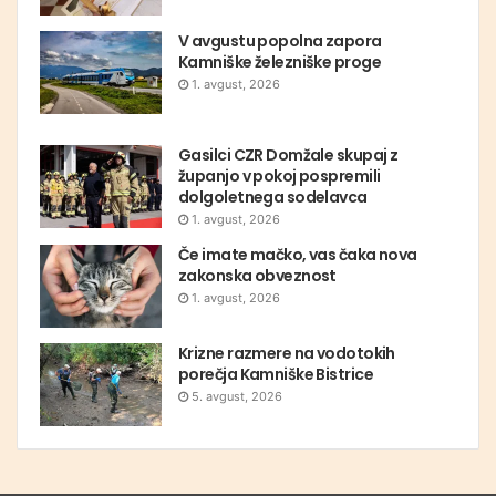
V avgustu popolna zapora
Kamniške železniške proge
1. avgust, 2026
Gasilci CZR Domžale skupaj z
županjo v pokoj pospremili
dolgoletnega sodelavca
1. avgust, 2026
Če imate mačko, vas čaka nova
zakonska obveznost
1. avgust, 2026
Krizne razmere na vodotokih
porečja Kamniške Bistrice
5. avgust, 2026