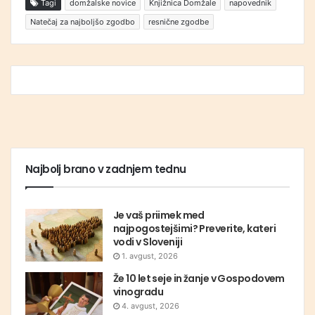
Tagi
domžalske novice
Knjižnica Domžale
napovednik
Natečaj za najboljšo zgodbo
resnične zgodbe
Najbolj brano v zadnjem tednu
Je vaš priimek med
najpogostejšimi? Preverite, kateri
vodi v Sloveniji
1. avgust, 2026
Že 10 let seje in žanje v Gospodovem
vinogradu
4. avgust, 2026