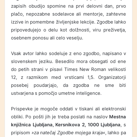
zapisih obudijo spomine na prvi delovni dan, prvo
plačo, nepozabne sodelavce ali mentorje, zahtevne
izzive in pomembne življenjske lekcije. Zgodbe lahko
pripovedujejo o delu kot dolžnosti, viru preživetja,
osebnem ponosu ali celo veselju.
Vsak avtor lahko sodeluje z eno zgodbo, napisano v
slovenskem jeziku. Besedilo mora obsegati od ene
do petih strani v pisavi Times New Roman velikosti
12, z razmikom med vrsticami 1,5. Organizatorji
posebej poudarjajo, da zgodba ne sme biti
ustvarjena s pomočjo umetne inteligence.
Prispevke je mogoče oddati v tiskani ali elektronski
obliki. Po pošti jih je treba poslati na naslov
Mestna
knjižnica Ljubljana, Kersnikova 2, 1000 Ljubljana
, s
pripisom
»za natečaj Zgodbe mojega kraja«
, lahko pa