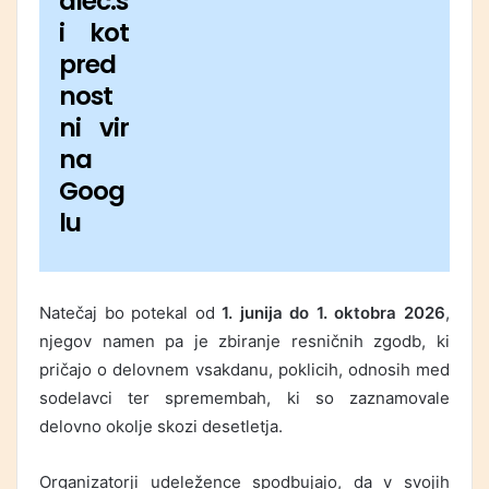
alec.s
i kot
pred
nost
ni vir
na
Goog
lu
Natečaj bo potekal od
1. junija do 1. oktobra 2026
,
njegov namen pa je zbiranje resničnih zgodb, ki
pričajo o delovnem vsakdanu, poklicih, odnosih med
sodelavci ter spremembah, ki so zaznamovale
delovno okolje skozi desetletja.
Organizatorji udeležence spodbujajo, da v svojih