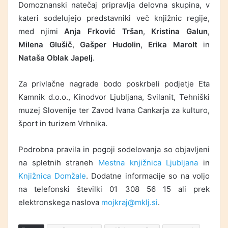
Domoznanski natečaj pripravlja delovna skupina, v
kateri sodelujejo predstavniki več knjižnic regije,
med njimi
Anja Frković Tršan
,
Kristina Galun
,
Milena Glušič
,
Gašper Hudolin
,
Erika Marolt
in
Nataša Oblak Japelj
.
Za privlačne nagrade bodo poskrbeli podjetje
Eta
Kamnik d.o.o.
,
Kinodvor Ljubljana
,
Svilanit
,
Tehniški
muzej Slovenije
ter
Zavod Ivana Cankarja za kulturo,
šport in turizem Vrhnika
.
Podrobna pravila in pogoji sodelovanja so objavljeni
na spletnih straneh
Mestna knjižnica Ljubljana
in
Knjižnica Domžale
. Dodatne informacije so na voljo
na telefonski številki 01 308 56 15 ali prek
elektronskega naslova
mojkraj@mklj.si
.