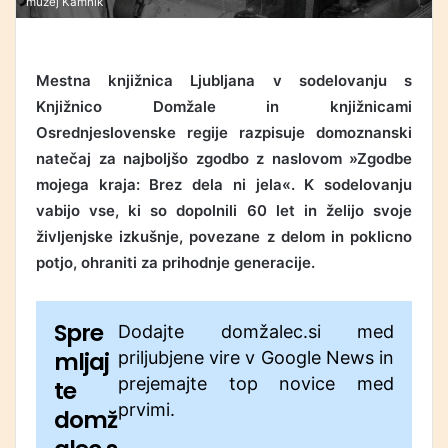
muzej Kamnik
Mestna knjižnica Ljubljana v sodelovanju s
Knjižnico Domžale in knjižnicami
Osrednjeslovenske regije razpisuje domoznanski
natečaj za najboljšo zgodbo z naslovom »Zgodbe
mojega kraja: Brez dela ni jela«. K sodelovanju
vabijo vse, ki so dopolnili 60 let in želijo svoje
življenjske izkušnje, povezane z delom in poklicno
potjo, ohraniti za prihodnje generacije.
Spre
Dodajte domžalec.si med
mljaj
priljubjene vire v Google News in
prejemajte top novice med
te
prvimi.
domž