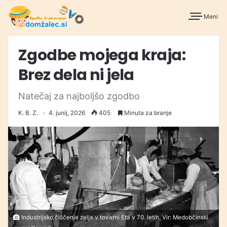
Meni
Zgodbe mojega kraja:
Brez dela ni jela
Natečaj za najboljšo zgodbo
K. B. Z.
4. junij, 2026
405
Minuta za branje
Industrijsko čiščenje zelja v tovarni Eta v 70. letih. Vir: Medobčinski