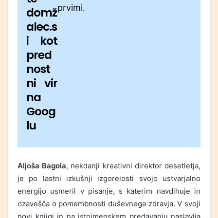
prvimi.
domž
alec.s
i kot
pred
nost
ni vir
na
Goog
lu
Aljoša Bagola
, nekdanji kreativni direktor desetletja,
je po lastni izkušnji izgorelosti svojo ustvarjalno
energijo usmeril v pisanje, s katerim navdihuje in
ozavešča o pomembnosti duševnega zdravja. V svoji
novi knjigi in na istoimenskem predavanju naslavlja