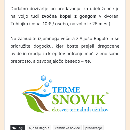
Dodatno doživetje po predavanju: za udeležence je
na voljo tudi
zvočna kopel z gongom
v dvorani
Tuhinjka (cena: 10 € / osebo, na voljo le 25 mest).
Ne zamudite izjemnega večera z Aljošo Bagolo in se
pridružite dogodku, kjer boste prejeli dragocene
uvide in orodja za krepitev notranje moči z eno samo
preprosto, a osvobajajočo besedo –
ne
.
Tagi
Aljoša Bagola
kamniške novice
predavanje