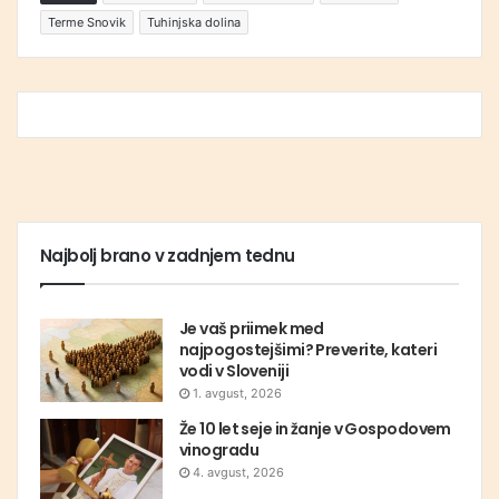
Terme Snovik
Tuhinjska dolina
Najbolj brano v zadnjem tednu
Je vaš priimek med
najpogostejšimi? Preverite, kateri
vodi v Sloveniji
1. avgust, 2026
Že 10 let seje in žanje v Gospodovem
vinogradu
4. avgust, 2026