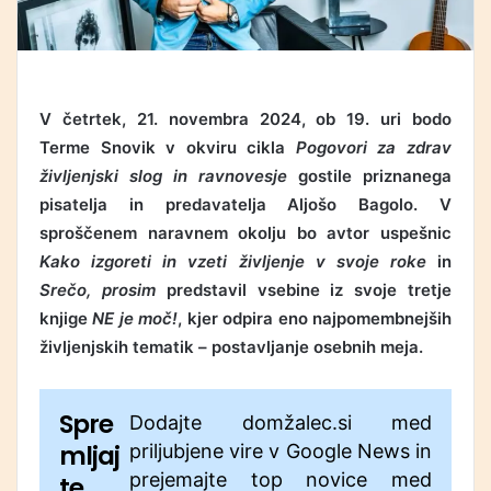
V četrtek, 21. novembra 2024, ob 19. uri bodo
Terme Snovik v okviru cikla
Pogovori za zdrav
življenjski slog in ravnovesje
gostile priznanega
pisatelja in predavatelja Aljošo Bagolo. V
sproščenem naravnem okolju bo avtor uspešnic
Kako izgoreti in vzeti življenje v svoje roke
in
Srečo, prosim
predstavil vsebine iz svoje tretje
knjige
NE je moč!
, kjer odpira eno najpomembnejših
življenjskih tematik – postavljanje osebnih meja.
Spre
Dodajte domžalec.si med
mljaj
priljubjene vire v Google News in
prejemajte top novice med
te