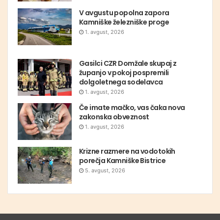
V avgustu popolna zapora
Kamniške železniške proge
1. avgust, 2026
Gasilci CZR Domžale skupaj z
županjo v pokoj pospremili
dolgoletnega sodelavca
1. avgust, 2026
Če imate mačko, vas čaka nova
zakonska obveznost
1. avgust, 2026
Krizne razmere na vodotokih
porečja Kamniške Bistrice
5. avgust, 2026