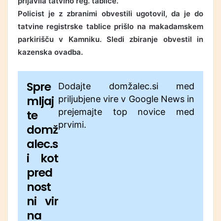
prijavila tatvino reg. tablice.
Policist je z zbranimi obvestili ugotovil, da je do
tatvine registrske tablice prišlo na makadamskem
parkirišču v Kamniku. Sledi zbiranje obvestil in
kazenska ovadba.
Spre
Dodajte domžalec.si med
mljaj
priljubjene vire v Google News in
prejemajte top novice med
te
prvimi.
domž
alec.s
i kot
pred
nost
ni vir
na