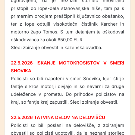
ugotovljeno, da je neznani storilec neovirano
pristopil do lope-dela stanovanjske hiše, tam pa s
primernim orodjem preščipnil ključavnico obešanko,
ter z lope odtujil visokotlačni čistilnik Karcher in
motorno žago Tomos. S tem dejanjem je oškodoval
oškodovanca za okoli 650,00 EUR.
Sledi zbiranje obvestil in kazenska ovadba.
22.5.2026 ISKANJE MOTOKROSISTOV V SMERI
SNOVIKA
Policisti so bili napoteni v smer Snovika, kjer štirje
fantje s kros motorji divjajo in so nevarni za druge
udeležence v prometu. Do prihodov policistov na
kraj, so fantje kraj zapustili. Sledi zbiranje obvestil.
22.5.2026 TATVINA DELOV NA DELOVIŠČU
Policisti so bili poslani na delovišče, z zbiranjem
obvestil so policisti ugotovili, da je neznani storilec