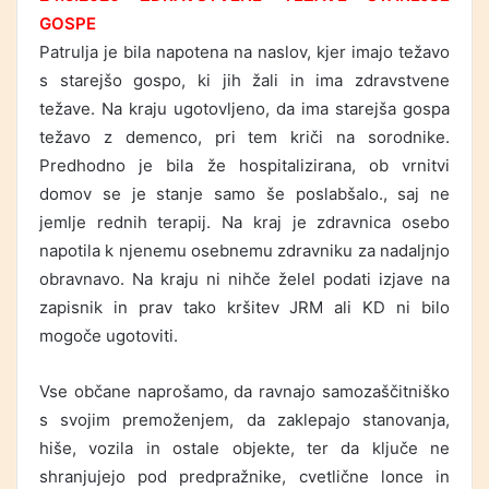
GOSPE
Patrulja je bila napotena na naslov, kjer imajo težavo
s starejšo gospo, ki jih žali in ima zdravstvene
težave. Na kraju ugotovljeno, da ima starejša gospa
težavo z demenco, pri tem kriči na sorodnike.
Predhodno je bila že hospitalizirana, ob vrnitvi
domov se je stanje samo še poslabšalo., saj ne
jemlje rednih terapij. Na kraj je zdravnica osebo
napotila k njenemu osebnemu zdravniku za nadaljnjo
obravnavo. Na kraju ni nihče želel podati izjave na
zapisnik in prav tako kršitev JRM ali KD ni bilo
mogoče ugotoviti.
Vse občane naprošamo, da ravnajo samozaščitniško
s svojim premoženjem, da zaklepajo stanovanja,
hiše, vozila in ostale objekte, ter da ključe ne
shranjujejo pod predpražnike, cvetlične lonce in