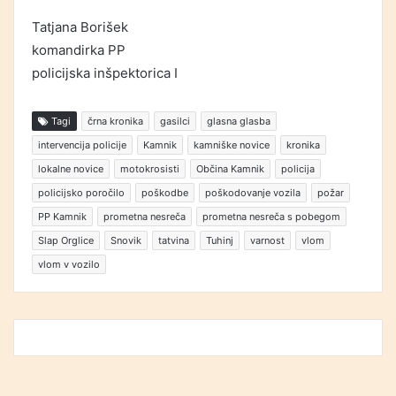
Tatjana Borišek
komandirka PP
policijska inšpektorica I
Tagi
črna kronika
gasilci
glasna glasba
intervencija policije
Kamnik
kamniške novice
kronika
lokalne novice
motokrosisti
Občina Kamnik
policija
policijsko poročilo
poškodbe
poškodovanje vozila
požar
PP Kamnik
prometna nesreča
prometna nesreča s pobegom
Slap Orglice
Snovik
tatvina
Tuhinj
varnost
vlom
vlom v vozilo