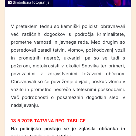
Simbolična fotografija.
V preteklem tednu so kamniški policisti obravnavali
več različnih dogodkov s področja kriminalitete,
prometne varnosti in javnega reda. Med drugim so
posredovali zaradi tatvin, vlomov, poškodovanj vozil
in prometnih nesreč, ukvarjali pa so se tudi s
požarom, motokrosisti v okolici Snovika ter primeri,
povezanimi z zdravstvenimi težavami občanov.
Obravnavali so še povoženje divjadi, poskus vloma v
vozilo in prometno nesrečo s telesnimi poškodbami.
Več podrobnosti o posameznih dogodkih sledi v
nadaljevanju.
18.5.2026 TATVINA REG. TABLICE
Na policijsko postajo se je zglasila občanka in