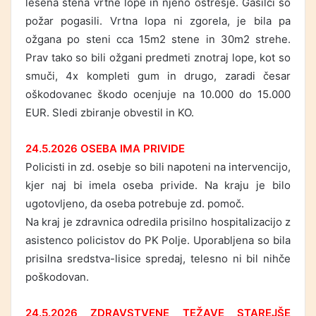
lesena stena vrtne lope in njeno ostrešje. Gasilci so
požar pogasili. Vrtna lopa ni zgorela, je bila pa
ožgana po steni cca 15m2 stene in 30m2 strehe.
Prav tako so bili ožgani predmeti znotraj lope, kot so
smuči, 4x kompleti gum in drugo, zaradi česar
oškodovanec škodo ocenjuje na 10.000 do 15.000
EUR. Sledi zbiranje obvestil in KO.
24.5.2026 OSEBA IMA PRIVIDE
Policisti in zd. osebje so bili napoteni na intervencijo,
kjer naj bi imela oseba privide. Na kraju je bilo
ugotovljeno, da oseba potrebuje zd. pomoč.
Na kraj je zdravnica odredila prisilno hospitalizacijo z
asistenco policistov do PK Polje. Uporabljena so bila
prisilna sredstva-lisice spredaj, telesno ni bil nihče
poškodovan.
24.5.2026 ZDRAVSTVENE TEŽAVE STAREJŠE