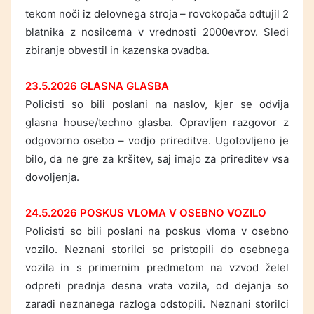
tekom noči iz delovnega stroja – rovokopača odtujil 2
blatnika z nosilcema v vrednosti 2000evrov. Sledi
zbiranje obvestil in kazenska ovadba.
23.5.2026 GLASNA GLASBA
Policisti so bili poslani na naslov, kjer se odvija
glasna house/techno glasba. Opravljen razgovor z
odgovorno osebo – vodjo prireditve. Ugotovljeno je
bilo, da ne gre za kršitev, saj imajo za prireditev vsa
dovoljenja.
24.5.2026 POSKUS VLOMA V OSEBNO VOZILO
Policisti so bili poslani na poskus vloma v osebno
vozilo. Neznani storilci so pristopili do osebnega
vozila in s primernim predmetom na vzvod želel
odpreti prednja desna vrata vozila, od dejanja so
zaradi neznanega razloga odstopili. Neznani storilci