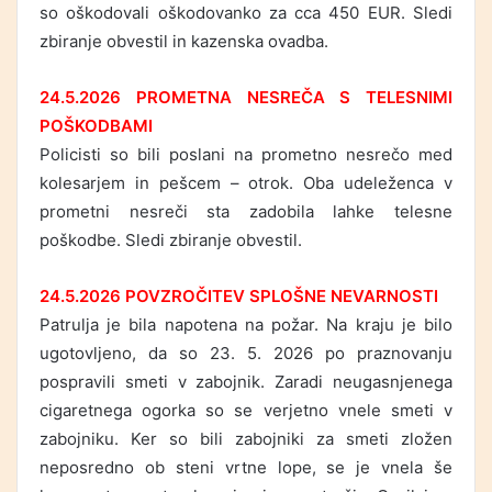
so oškodovali oškodovanko za cca 450 EUR. Sledi
zbiranje obvestil in kazenska ovadba.
24.5.2026 PROMETNA NESREČA S TELESNIMI
POŠKODBAMI
Policisti so bili poslani na prometno nesrečo med
kolesarjem in pešcem – otrok. Oba udeleženca v
prometni nesreči sta zadobila lahke telesne
poškodbe. Sledi zbiranje obvestil.
24.5.2026 POVZROČITEV SPLOŠNE NEVARNOSTI
Patrulja je bila napotena na požar. Na kraju je bilo
ugotovljeno, da so 23. 5. 2026 po praznovanju
pospravili smeti v zabojnik. Zaradi neugasnjenega
cigaretnega ogorka so se verjetno vnele smeti v
zabojniku. Ker so bili zabojniki za smeti zložen
neposredno ob steni vrtne lope, se je vnela še