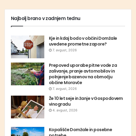
Najbolj brano v zadnjem tednu
Kje in kdaj bodo v občini Domžale
uvedene prometne zapore?
7. avgust, 2026
Prepoved uporabe pitne vode za
zalivanje, pranje avtomobilov in
polnjenje bazenov na območju
občine Moravče
7. avgust, 2026
Že 10 let seje in žanje v Gospodovem
vinogradu
4. avgust, 2026
Kopališče Domžale in posebne
potrebe