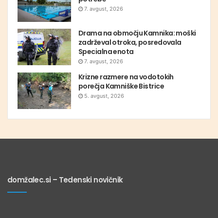
7. avgust, 2026
Drama na območju Kamnika: moški
zadrževal otroka, posredovala
Specialna enota
7. avgust, 2026
Krizne razmere na vodotokih
porečja Kamniške Bistrice
5. avgust, 2026
domžalec.si – Tedenski novičnik