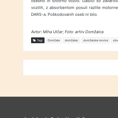
osebno in tovorno vozilo. Gasilci so zavarov
vozilih, z absorbentom posuli razlite motorn
DARS-a. Poškodovanih oseb ni bilo.
Avtor: Miha Ulčar; Foto: arhiv Domžalca
Tagi
Domžale
domžalec
domžalske novice
obv