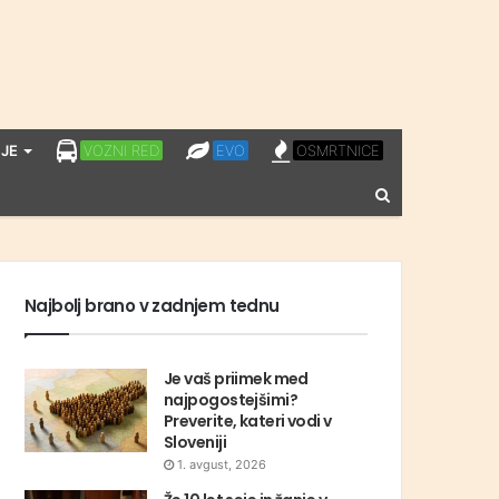
LPP
EVO
OSMRTNICE
JE
VOZNI RED
EVO
OSMRTNICE
VOZNI
Vnesite
RED
iskalni
niz
Najbolj brano v zadnjem tednu
Je vaš priimek med
najpogostejšimi?
Preverite, kateri vodi v
Sloveniji
1. avgust, 2026