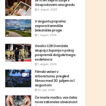
Že 10 let seje in žanje v
Gospodovem vinogradu
4. avgust, 2026
V avgustu popolna
zapora Kamniške
železniške proge
1. avgust, 2026
Gasilci CZR Domžale
skupaj z županjo v pokoj
pospremili dolgoletnega
sodelavca
1. avgust, 2026
Filmski večeri v
Arboretumu: pregled
filmov med 30. julijem in 1.
avgustom
30. julij, 2026
Če imate mačko, vas čaka
nova zakonska obveznost