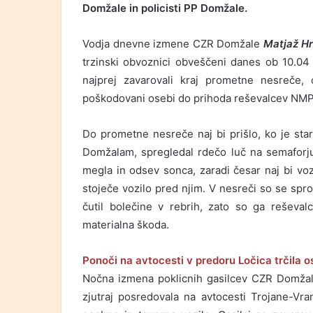
Domžale in policisti PP Domžale.
Vodja dnevne izmene CZR Domžale
Matjaž Hr
trzinski obvoznici obveščeni danes ob 10.04 
najprej zavarovali kraj prometne nesreče, 
poškodovani osebi do prihoda reševalcev NM
Do prometne nesreče naj bi prišlo, ko je stare
Domžalam, spregledal rdečo luč na semaforju i
megla in odsev sonca, zaradi česar naj bi voz
stoječe vozilo pred njim. V nesreči so se spro
čutil bolečine v rebrih, zato so ga reševalc
materialna škoda.
Ponoči na avtocesti v predoru Ločica trčila o
Nočna izmena poklicnih gasilcev CZR Domžale
zjutraj posredovala na avtocesti Trojane-Vra