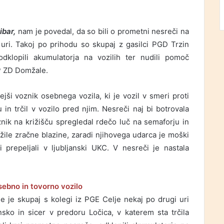
ibar,
nam je povedal, da so bili o prometni nesreči na
uri. Takoj po prihodu so skupaj z gasilci PGD Trzin
odklopili akumulatorja na vozilih ter nudili pomoč
P ZD Domžale.
jši voznik osebnega vozila, ki je vozil v smeri proti
n trčil v vozilo pred njim. Nesreči naj bi botrovala
nik na križišču spregledal rdečo luč na semaforju in
žile zračne blazine, zaradi njihovega udarca je moški
i prepeljali v ljubljanski UKC. V nesreči je nastala
sebno in tovorno vozilo
 je skupaj s kolegi iz PGE Celje nekaj po drugi uri
nsko in sicer v predoru Ločica, v katerem sta trčila