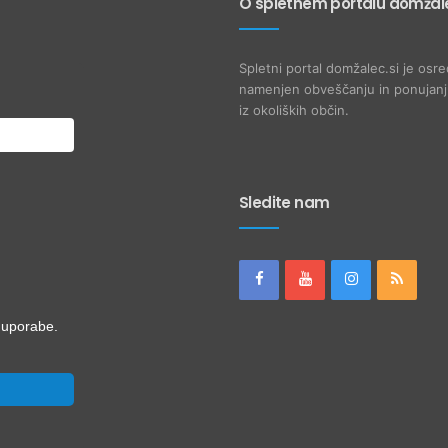
O spletnem portalu domžale
Spletni portal domžalec.si je osre
namenjen obveščanju in ponujanju
iz okoliških občin.
Sledite nam
i uporabe.