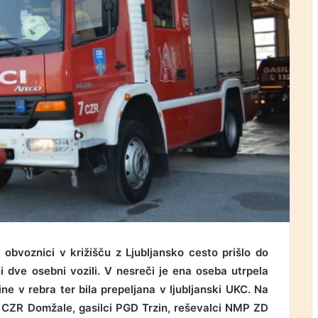
 obvoznici v križišču z Ljubljansko cesto prišlo do
i dve osebni vozili. V nesreči je ena oseba utrpela
ne v rebra ter bila prepeljana v ljubljanski UKC. Na
ci CZR Domžale, gasilci PGD Trzin, reševalci NMP ZD