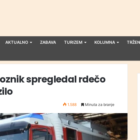
AKTUALNO
ZABAVA
TURIZEM
KOLUMNA
TRŽEN
voznik spregledal rdečo
zilo
1.588
Minuta za branje