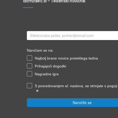
domžalec.si – Tedenski novičnik
Naročam se na:
Najbolj brane novice preteklega tedna
Prihajajoči dogodki
Nagradne igre
S posredovanjem el. naslova, se strinjate s pogoj
»
Naročite se