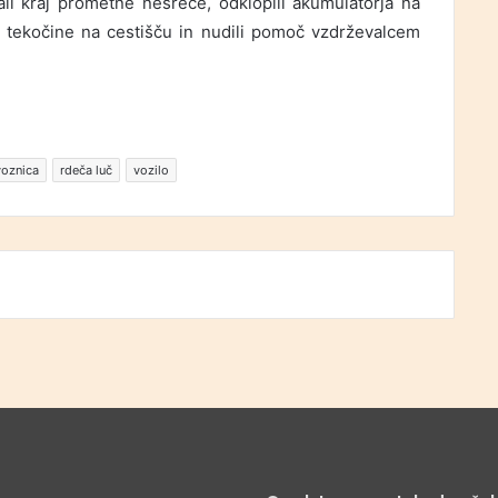
ali kraj prometne nesreče, odklopili akumulatorja na
e tekočine na cestišču in nudili pomoč vzdrževalcem
oznica
rdeča luč
vozilo