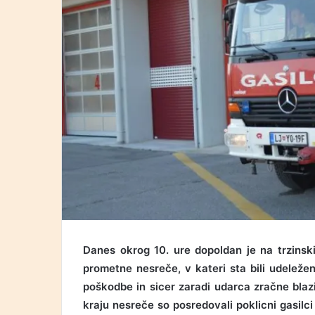
Danes okrog 10. ure dopoldan je na trzinski
prometne nesreče, v kateri sta bili udeležen
poškodbe in sicer zaradi udarca zračne blazi
kraju nesreče so posredovali poklicni gasil