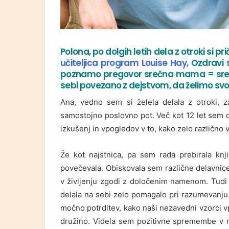
Polona, po dolgih letih dela z otroki si p
učiteljica program Louise Hay
,
Ozdravi sv
poznamo pregovor srečna mama = srečen
sebi povezano z dejstvom, da želimo svoji
Ana, vedno sem si želela delala z otroki, 
samostojno poslovno pot. Več kot 12 let sem del
izkušenj in vpogledov v to, kako zelo različno
Že kot najstnica, pa sem rada prebirala knj
povečevala. Obiskovala sem različne delavnice
v življenju zgodi z določenim namenom. Tudi m
delala na sebi zelo pomagalo pri razumevanju
močno potrditev, kako naši nezavedni vzorci vp
družino. Videla sem pozitivne spremembe v n