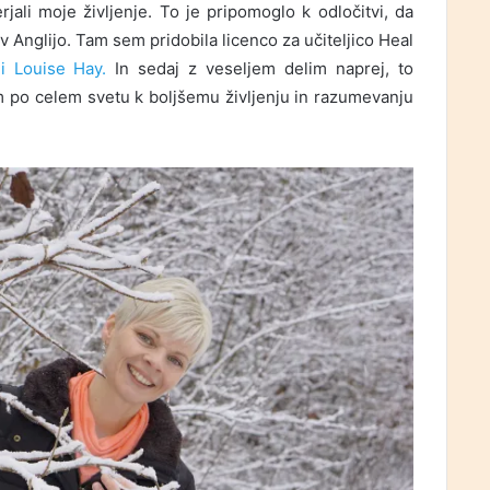
jali moje življenje. To je pripomoglo k odločitvi, da
v Anglijo. Tam sem pridobila licenco za učiteljico Heal
i Louise Hay.
In sedaj z veseljem delim naprej, to
em po celem svetu k boljšemu življenju in razumevanju