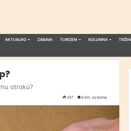
AKTUALNO
ZABAVA
TURIZEM
KOLUMNA
TRŽEN
ep?
jemu otroku?
457
6 min. za branje