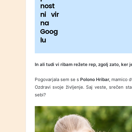
nost
ni vir
na
Goog
lu
In ali tudi vi ribam režete rep, zgolj zato, k
Pogovarjala sem se s
Polono Hribar,
mamico dve
Ozdravi svoje življenje. Saj veste, srečen s
sebi?