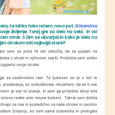
ričela, če lahko tako rečem, novo pot.
Si licenčna
oje življenje. Torej gre za delo na sebi. In vsi
 otrok. S čim se ukvarjaš in kako je delo na
m otrokom biti najboljši starši?
zato sem se pred 14 leti odločila, da se podam na
ala z otroki in njihovimi starši. Pridobila sem veliko
 vzgajamo svoje otroke.
ige za osebnostno rast. Ta ljubezen se je z leti le
, predavanja, se izobraževala. Verjamem, da se ti vse
eni je vse to znanje, ki sem ga pridobila skozi leta
 sinove redke avto imune bolezni. Takrat sem dobila
livajo na nas in posledično na naše otroke in celotno
ašem življenju, ko sem sama ozavestila in pretrgala