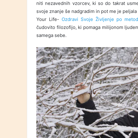
niti nezavednih vzorcev, ki so do takrat usmer
svoje znanje še nadgradim in pot me je peljala 
Your Life-
Ozdravi Svoje Življenje po metod
čudovito filozofijo, ki pomaga milijonom ljud
samega sebe.