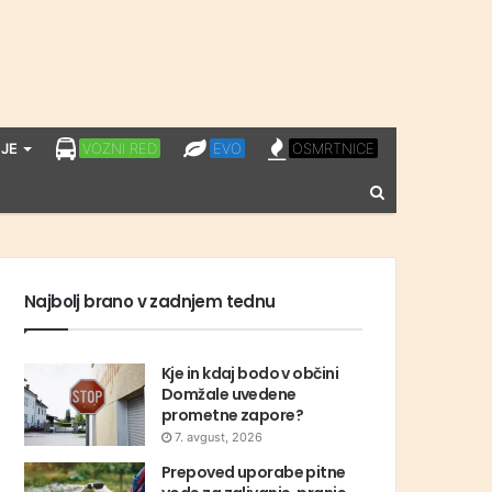
LPP
EVO
OSMRTNICE
JE
VOZNI RED
EVO
OSMRTNICE
VOZNI
Vnesite
RED
iskalni
niz
Najbolj brano v zadnjem tednu
Kje in kdaj bodo v občini
Domžale uvedene
prometne zapore?
7. avgust, 2026
Prepoved uporabe pitne