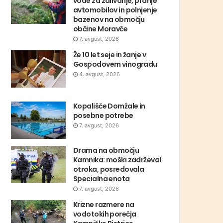
vode za zalivanje, pranje
avtomobilov in polnjenje
bazenov na območju
občine Moravče
7. avgust, 2026
Že 10 let seje in žanje v
Gospodovem vinogradu
4. avgust, 2026
Kopališče Domžale in
posebne potrebe
7. avgust, 2026
Drama na območju
Kamnika: moški zadrževal
otroka, posredovala
Specialna enota
7. avgust, 2026
Krizne razmere na
vodotokih porečja