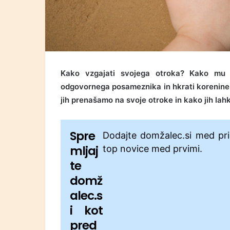
Kako vzgajati svojega otroka? Kako mu 
odgovornega posameznika in hkrati korenine, 
jih prenašamo na svoje otroke in kako jih la
Spre
Dodajte domžalec.si med pri
mljaj
top novice med prvimi.
te
domž
alec.s
i kot
pred