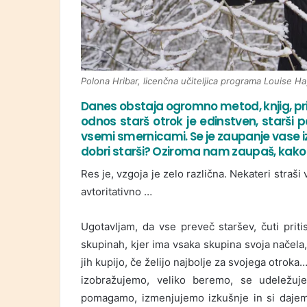
Polona Hribar, licenčna učiteljica programa Louise Ha
Danes obstaja ogromno metod, knjig, pris
odnos starš otrok je edinstven, starši 
vsemi smernicami. Se je zaupanje vase i
dobri starši? Oziroma nam zaupaš, kako b
Res je, vzgoja je zelo različna. Nekateri straši
avtoritativno …
Ugotavljam, da vse preveč staršev, čuti priti
skupinah, kjer ima vsaka skupina svoja načela, 
jih kupijo, če želijo najbolje za svojega otroka
izobražujemo, veliko beremo, se udeležuje
pomagamo, izmenjujemo izkušnje in si dajem