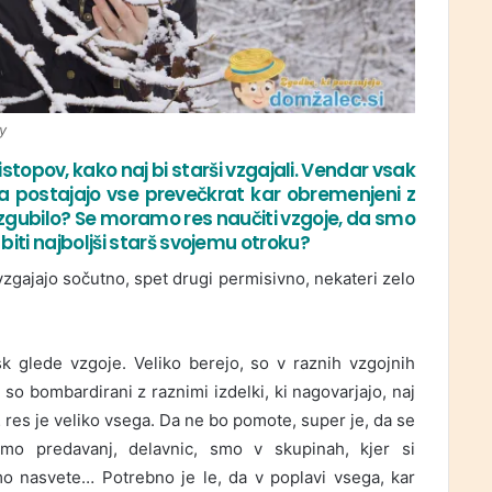
y
topov, kako naj bi starši vzgajali. Vendar vsak
pa postajajo vse prevečkrat kar obremenjeni z
zgubilo? Se moramo res naučiti vzgoje, da smo
iti najboljši starš svojemu otroku?
 vzgajajo sočutno, spet drugi permisivno, nekateri zelo
sk glede vzgoje. Veliko berejo, so v raznih vzgojnih
so bombardirani z raznimi izdelki, ki nagovarjajo, naj
… res je veliko vsega. Da ne bo pomote, super je, da se
mo predavanj, delavnic, smo v skupinah, kjer si
o nasvete… Potrebno je le, da v poplavi vsega, kar