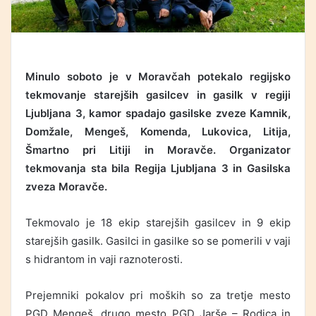
Minulo soboto je v Moravčah potekalo regijsko
tekmovanje starejših gasilcev in gasilk v regiji
Ljubljana 3, kamor spadajo gasilske zveze Kamnik,
Domžale, Mengeš, Komenda, Lukovica, Litija,
Šmartno pri Litiji in Moravče. Organizator
tekmovanja sta bila Regija Ljubljana 3 in Gasilska
zveza Moravče.
Tekmovalo je 18 ekip starejših gasilcev in 9 ekip
starejših gasilk. Gasilci in gasilke so se pomerili v vaji
s hidrantom in vaji raznoterosti.
Prejemniki pokalov pri moških so za tretje mesto
PGD Mengeš, drugo mesto PGD Jarše – Rodica in