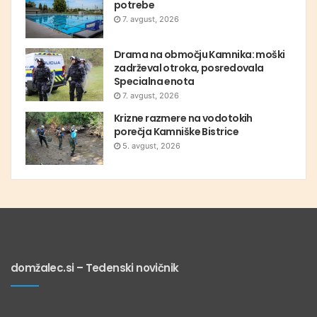
potrebe
7. avgust, 2026
Drama na območju Kamnika: moški
zadrževal otroka, posredovala
Specialna enota
7. avgust, 2026
Krizne razmere na vodotokih
porečja Kamniške Bistrice
5. avgust, 2026
domžalec.si – Tedenski novičnik