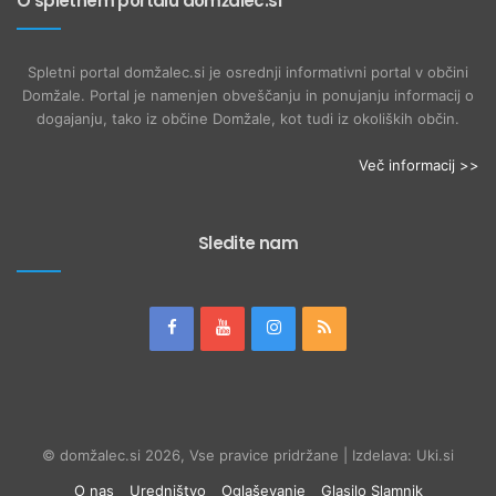
O spletnem portalu domžalec.si
Spletni portal domžalec.si je osrednji informativni portal v občini
Domžale. Portal je namenjen obveščanju in ponujanju informacij o
dogajanju, tako iz občine Domžale, kot tudi iz okoliških občin.
Več informacij >>
Sledite nam
© domžalec.si 2026, Vse pravice pridržane | Izdelava: Uki.si
O nas
Uredništvo
Oglaševanje
Glasilo Slamnik