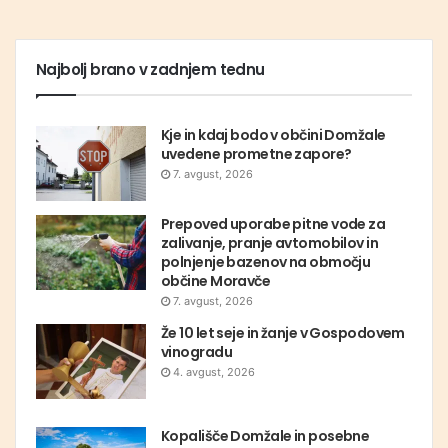
Najbolj brano v zadnjem tednu
Kje in kdaj bodo v občini Domžale
uvedene prometne zapore?
7. avgust, 2026
Prepoved uporabe pitne vode za
zalivanje, pranje avtomobilov in
polnjenje bazenov na območju
občine Moravče
7. avgust, 2026
Že 10 let seje in žanje v Gospodovem
vinogradu
4. avgust, 2026
Kopališče Domžale in posebne