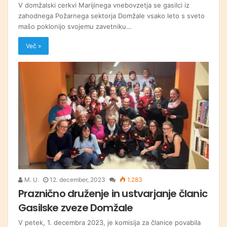
V domžalski cerkvi Marijinega vnebovzetja se gasilci iz
zahodnega Požarnega sektorja Domžale vsako leto s sveto
mašo poklonijo svojemu zavetniku…
Več »
M. U.
12. december, 2023
1.283
Praznično druženje in ustvarjanje članic
Gasilske zveze Domžale
V petek, 1. decembra 2023, je komisija za članice povabila