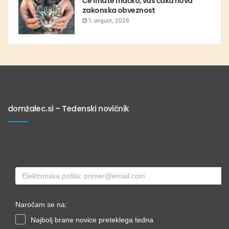
Če imate mačko, vas čaka nova
zakonska obveznost
1. avgust, 2026
domžalec.si – Tedenski novičnik
Naročam se na:
Najbolj brane novice preteklega tedna