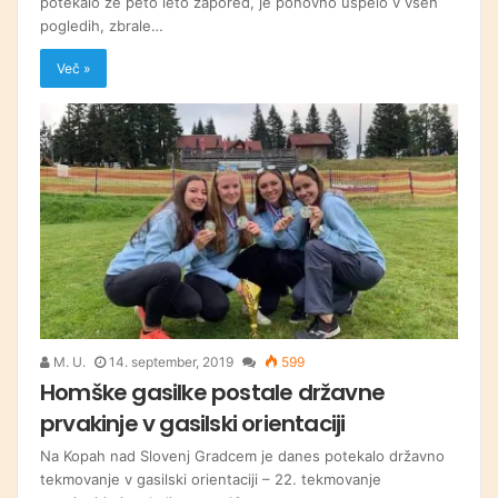
potekalo že peto leto zapored, je ponovno uspelo v vseh
pogledih, zbrale…
Več »
M. U.
14. september, 2019
599
Homške gasilke postale državne
prvakinje v gasilski orientaciji
Na Kopah nad Slovenj Gradcem je danes potekalo državno
tekmovanje v gasilski orientaciji – 22. tekmovanje