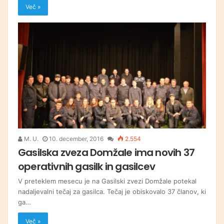
Več »
M. U.
10. december, 2016
2.554
Gasilska zveza Domžale ima novih 37
operativnih gasilk in gasilcev
V preteklem mesecu je na Gasilski zvezi Domžale potekal
nadaljevalni tečaj za gasilca. Tečaj je obiskovalo 37 članov, ki
ga…
Več »