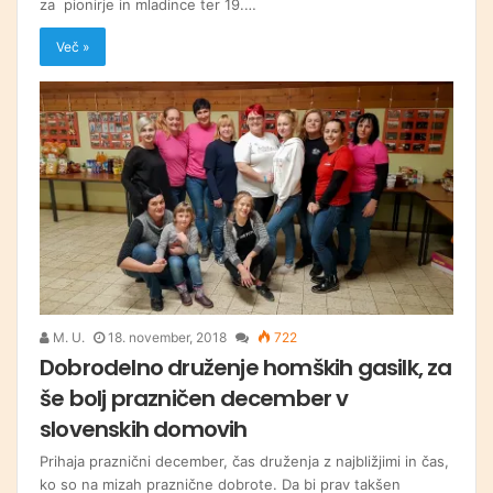
za pionirje in mladince ter 19.…
Več »
M. U.
18. november, 2018
722
Dobrodelno druženje homških gasilk, za
še bolj prazničen december v
slovenskih domovih
Prihaja praznični december, čas druženja z najbližjimi in čas,
ko so na mizah praznične dobrote. Da bi prav takšen