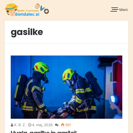
Meni
gasilke
K. B. Z.
4. maj, 2026
991
Hvala, gasilke in gasilci!