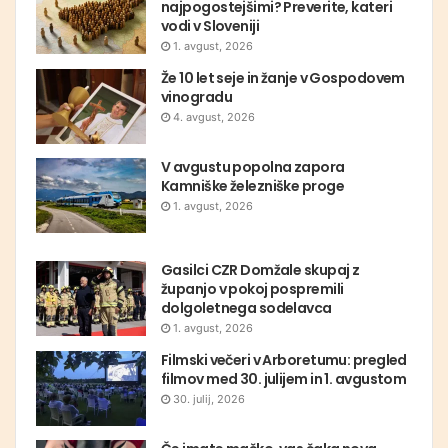
najpogostejšimi? Preverite, kateri
vodi v Sloveniji
1. avgust, 2026
Že 10 let seje in žanje v Gospodovem
vinogradu
4. avgust, 2026
V avgustu popolna zapora
Kamniške železniške proge
1. avgust, 2026
Gasilci CZR Domžale skupaj z
županjo v pokoj pospremili
dolgoletnega sodelavca
1. avgust, 2026
Filmski večeri v Arboretumu: pregled
filmov med 30. julijem in 1. avgustom
30. julij, 2026