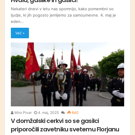
Nekateri dnevi v letu nas spomnijo, kako pomembni so
ljudje, ki jih pogosto jemljemo za samoumevne. 4. maj je
eden…
Več »
Miro Pivar
4. maj, 2025
640
V domžalski cerkvi so se gasilci
priporočili zavetniku svetemu Florjanu