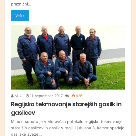
praznični…
Več »
M. U.
11. september, 2017
926
Regijsko tekmovanje starejših gasilk in
gasilcev
Minulo soboto je v Moravčah potekalo regijsko tekmovanje
starejših gasilcev in gasilk v regiji Ljubljana 3, kamor spadajo
gasilske zveze…