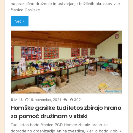
na praznično druženje in ustvarjanje božičnih okraskov vse
članice Gasilske…
Več »
M. U.
16. november, 2021
302
Homške gasilke tudi letos zbirajo hrano
za pomoč družinam v stiski
Tudi letos bodo članice PGD Homec zbirale hrano za
dobrodelno organizacijo Anina zvezdica, kjer jo bodo v obliki