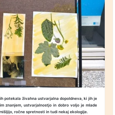
h potekala živahna ustvarjalna dopoldneva, ki jih je
ojim znanjem, ustvarjalnostjo in dobro voljo je mlade
išljijo, ročne spretnosti in tudi nekaj ekologije.