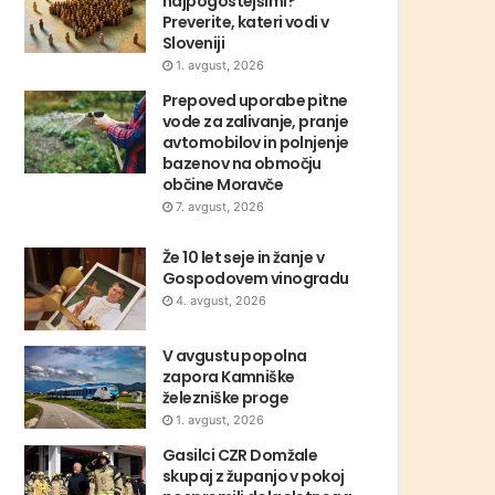
najpogostejšimi?
Preverite, kateri vodi v
Sloveniji
1. avgust, 2026
Prepoved uporabe pitne
vode za zalivanje, pranje
avtomobilov in polnjenje
bazenov na območju
občine Moravče
7. avgust, 2026
Že 10 let seje in žanje v
Gospodovem vinogradu
4. avgust, 2026
V avgustu popolna
zapora Kamniške
železniške proge
1. avgust, 2026
Gasilci CZR Domžale
skupaj z županjo v pokoj