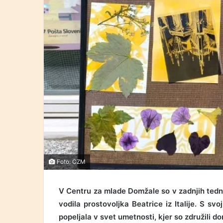
Foto: CZM
V Centru za mlade Domžale so v zadnjih tedni
vodila prostovoljka Beatrice iz Italije. S sv
popeljala v svet umetnosti, kjer so združili dom