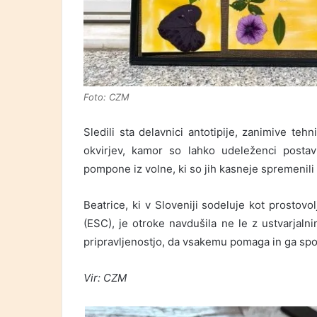
Foto: CZM
Sledili sta delavnici antotipije, zanimive tehn
okvirjev, kamor so lahko udeleženci postav
pompone iz volne, ki so jih kasneje spremenili 
Beatrice, ki v Sloveniji sodeluje kot prostov
(ESC), je otroke navdušila ne le z ustvarjalni
pripravljenostjo, da vsakemu pomaga in ga sp
Vir: CZM