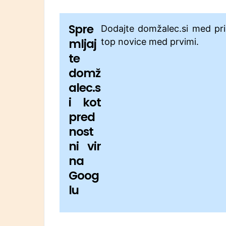
Spre
Dodajte domžalec.si med pri
mljaj
top novice med prvimi.
te
domž
alec.s
i kot
pred
nost
ni vir
na
Goog
lu