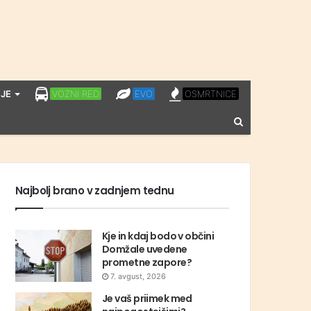
LPP
EVO
OSMRTNICE
JE
VOZNI RED
EVO
OSMRTNICE
VOZNI
Vnesite
RED
iskalni
niz
Najbolj brano v zadnjem tednu
Kje in kdaj bodo v občini
Domžale uvedene
prometne zapore?
7. avgust, 2026
Je vaš priimek med