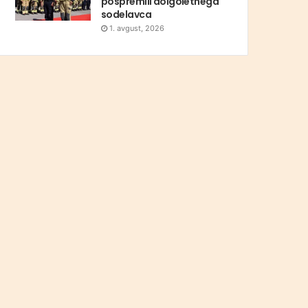
pospremili dolgoletnega
sodelavca
1. avgust, 2026