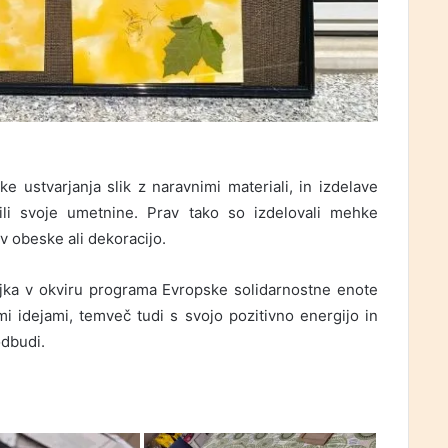
ike ustvarjanja slik z naravnimi materiali, in izdelave
ili svoje umetnine. Prav tako so izdelovali mehke
v obeske ali dekoracijo.
oljka v okviru programa Evropske solidarnostne enote
mi idejami, temveč tudi s svojo pozitivno energijo in
odbudi.