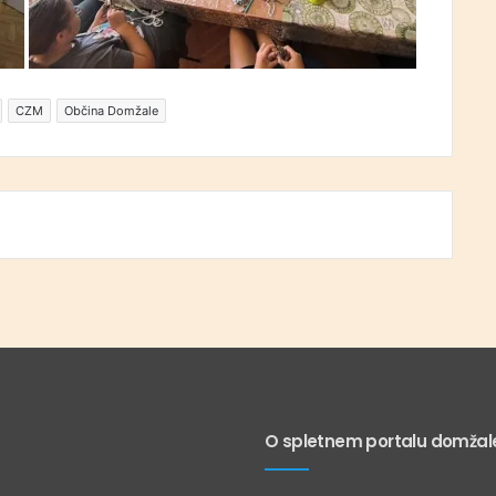
CZM
Občina Domžale
O spletnem portalu domžale