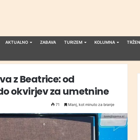
AKTUALNO
ZABAVA
TURIZEM
KOLUMNA
TRŽEN
a z Beatrice: od
 do okvirjev za umetnine
71
Manj, kot minuto za branje