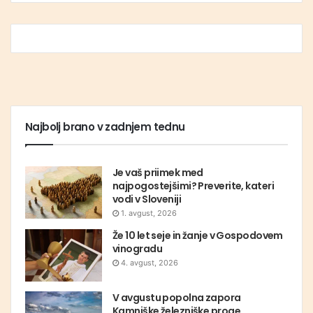
Najbolj brano v zadnjem tednu
Je vaš priimek med
najpogostejšimi? Preverite, kateri
vodi v Sloveniji
1. avgust, 2026
Že 10 let seje in žanje v Gospodovem
vinogradu
4. avgust, 2026
V avgustu popolna zapora
Kamniške železniške proge