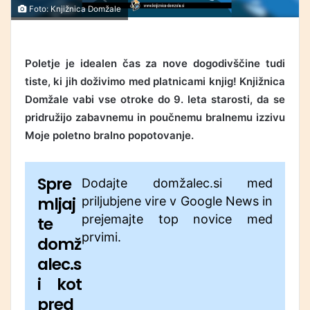
Foto: Knjižnica Domžale
Poletje je idealen čas za nove dogodivščine tudi
tiste, ki jih doživimo med platnicami knjig! Knjižnica
Domžale vabi vse otroke do 9. leta starosti, da se
pridružijo zabavnemu in poučnemu bralnemu izzivu
Moje poletno bralno popotovanje.
Spre
Dodajte domžalec.si med
mljaj
priljubjene vire v Google News in
prejemajte top novice med
te
prvimi.
domž
alec.s
i kot
pred