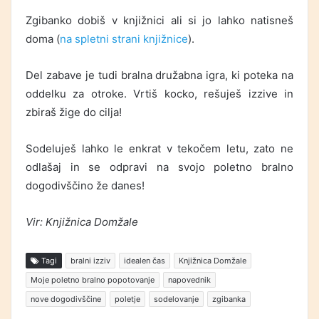
Zgibanko dobiš v knjižnici ali si jo lahko natisneš
doma (
na spletni strani knjižnice
).
Del zabave je tudi bralna družabna igra, ki poteka na
oddelku za otroke. Vrtiš kocko, rešuješ izzive in
zbiraš žige do cilja!
Sodeluješ lahko le enkrat v tekočem letu, zato ne
odlašaj in se odpravi na svojo poletno bralno
dogodivščino že danes!
Vir: Knjižnica Domžale
Tagi
bralni izziv
idealen čas
Knjižnica Domžale
Moje poletno bralno popotovanje
napovednik
nove dogodivščine
poletje
sodelovanje
zgibanka