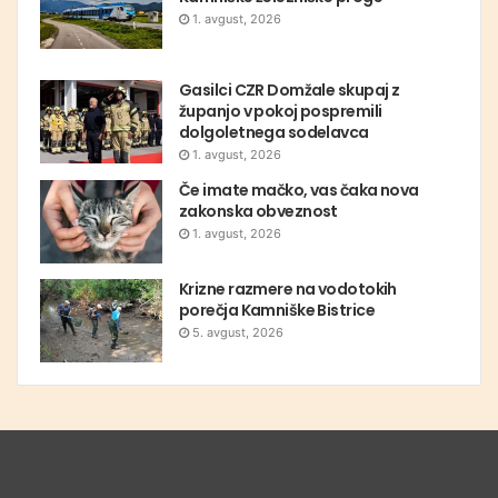
1. avgust, 2026
Gasilci CZR Domžale skupaj z
županjo v pokoj pospremili
dolgoletnega sodelavca
1. avgust, 2026
Če imate mačko, vas čaka nova
zakonska obveznost
1. avgust, 2026
Krizne razmere na vodotokih
porečja Kamniške Bistrice
5. avgust, 2026