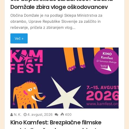
Domžale zbira vloge oškodovancev
Občina Domžale je na podlagi Sklepa Ministrstva za
obrambo, Uprave Republike Slovenije za zaščito in
reševanje, pričela z zbiranjem vlog…
Več »
N. K.
4. avgust, 2026
400
Kino Kamfest: Brezplačne filmske