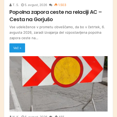
T. S.
5. avgust, 2026
1.503
Popolna zapora ceste na relaciji AC –
Cesta na Gorjušo
Vse udeležence v prometu obveščamo, da bo v četrtek, 6.
avgusta 2026, zaradi izvajanja del vzpostavljena popolna
zapora ceste na…
Več »
N. K.
5. avgust, 2026
455