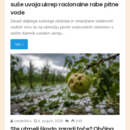
suše uvaja ukrep racionalne rabe pitne
vode
Zaradi daljšega sušnega obdobja in zmanjšane izdatnosti
vodnih virov je na območju javnih vodovodnih sistemov v
občini Kamnik uveden ukrep…
Več »
Uredništvo
4. avgust, 2026
346
Ste utrpeli škodo zaradi toče? Občina