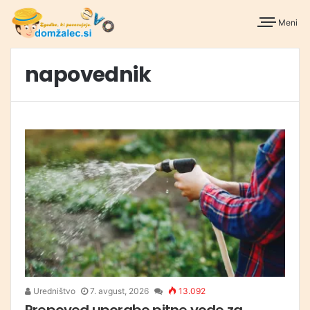
Meni
napovednik
Uredništvo
7. avgust, 2026
13.092
Prepoved uporabe pitne vode za