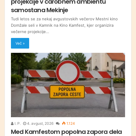
projekcije v čarobnem ambientu
samostana Mekinje
Tudi letos se za nekaj avgustovskih večerov Mestni kino
Domžale seli v Kamnik na Kino Kamfest, kjer organizira
večerne projekcije…
Več »
I. P.
4. avgust, 2026
1.124
Med Kamfestom popolna zapora dela