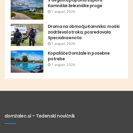
V avgustu popolna zapora
Kamniške železniške proge
1. avgust, 2026
Drama na območju Kamnika: moški
zadrževal otroka, posredovala
Specialna enota
7. avgust, 2026
Kopališče Domžale in posebne
potrebe
7. avgust, 2026
domžalec.si – Tedenski novičnik