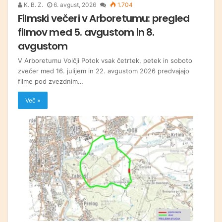
K. B. Z.
6. avgust, 2026
1.704
Filmski večeri v Arboretumu: pregled
filmov med 5. avgustom in 8.
avgustom
V Arboretumu Volčji Potok vsak četrtek, petek in soboto
zvečer med 16. julijem in 22. avgustom 2026 predvajajo
filme pod zvezdnim…
Več »