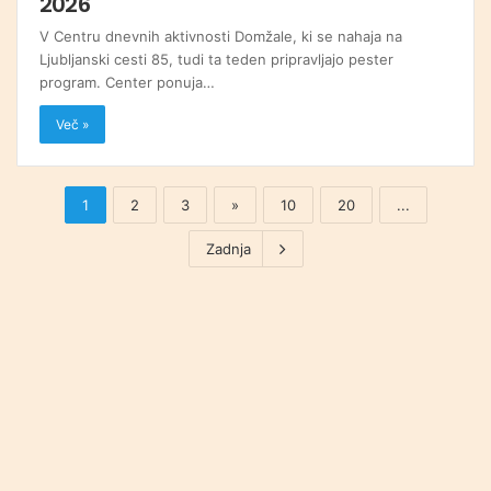
2026
V Centru dnevnih aktivnosti Domžale, ki se nahaja na
Ljubljanski cesti 85, tudi ta teden pripravljajo pester
program. Center ponuja…
Več »
1
2
3
»
10
20
...
Zadnja