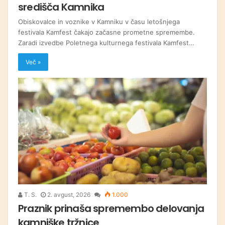
središča Kamnika
Obiskovalce in voznike v Kamniku v času letošnjega
festivala Kamfest čakajo začasne prometne spremembe.
Zaradi izvedbe Poletnega kulturnega festivala Kamfest…
Več »
T. S.
2. avgust, 2026
1.000
Praznik prinaša spremembo delovanja
kamniške tržnice