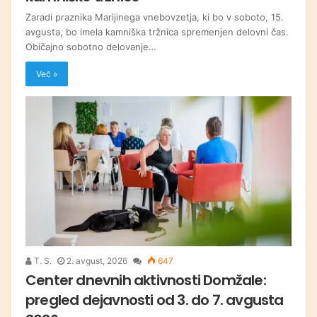
Zaradi praznika Marijinega vnebovzetja, ki bo v soboto, 15.
avgusta, bo imela kamniška tržnica spremenjen delovni čas.
Običajno sobotno delovanje…
Več »
T. S.
2. avgust, 2026
647
Center dnevnih aktivnosti Domžale:
pregled dejavnosti od 3. do 7. avgusta