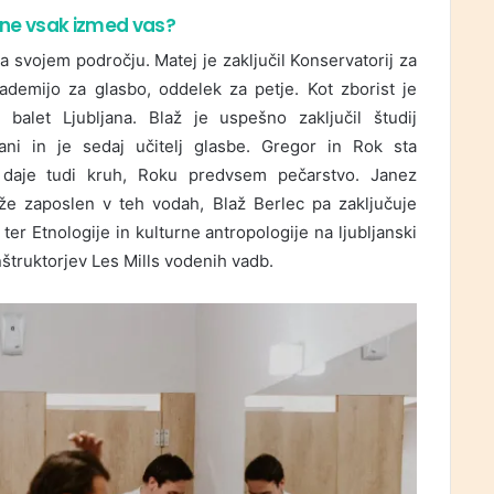
očne vsak izmed vas?
 svojem področju. Matej je zaključil Konservatorij za
kademijo za glasbo, oddelek za petje. Kot zborist je
let Ljubljana. Blaž je uspešno zaključil študij
ljani in je sedaj učitelj glasbe. Gregor in Rok sta
im daje tudi kruh, Roku predvsem pečarstvo. Janez
 že zaposlen v teh vodah, Blaž Berlec pa zaključuje
er Etnologije in kulturne antropologije na ljubljanski
inštruktorjev Les Mills vodenih vadb.