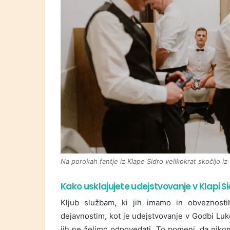
Na porokah fantje iz Klape Sidro velikokrat skočijo iz 
Kako usklajujete udejstvovanje v Klapi Si
Kljub službam, ki jih imamo in obveznosti
dejavnostim, kot je udejstvovanje v Godbi Lukov
jih ne želimo odpovedati. To pomeni, da nikom