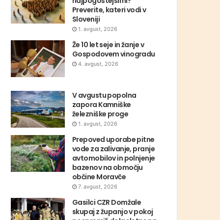
najpogostejšimi?
Preverite, kateri vodi v
Sloveniji
1. avgust, 2026
Že 10 let seje in žanje v
Gospodovem vinogradu
4. avgust, 2026
V avgustu popolna
zapora Kamniške
železniške proge
1. avgust, 2026
Prepoved uporabe pitne
vode za zalivanje, pranje
avtomobilov in polnjenje
bazenov na območju
občine Moravče
7. avgust, 2026
Gasilci CZR Domžale
skupaj z županjo v pokoj