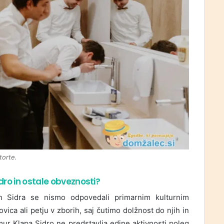
torte.
dro in ostale obveznosti?
h Sidra se nismo odpovedali primarnim kulturnim
ica ali petju v zborih, saj čutimo dolžnost do njih in
ur Klapa Sidro ne predstavlja edine aktivnosti poleg