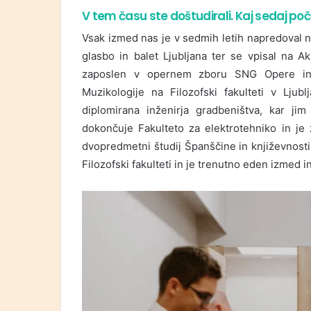
V tem času ste doštudirali. Kaj sedaj p
Vsak izmed nas je v sedmih letih napredoval na
glasbo in balet Ljubljana ter se vpisal na A
zaposlen v opernem zboru SNG Opere in ba
Muzikologije na Filozofski fakulteti v Ljub
diplomirana inženirja gradbeništva, kar j
dokončuje Fakulteto za elektrotehniko in je
dvopredmetni študij Španščine in književnosti t
Filozofski fakulteti in je trenutno eden izmed 