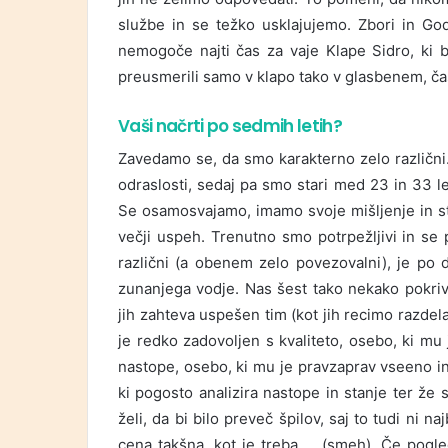
službe in se težko usklajujemo. Zbori in God
nemogoče najti čas za vaje Klape Sidro, ki 
preusmerili samo v klapo tako v glasbenem, č
Vaši načrti po sedmih letih?
Zavedamo se, da smo karakterno zelo različni.
odraslosti, sedaj pa smo stari med 23 in 33 le
Se osamosvajamo, imamo svoje mišljenje in st
večji uspeh. Trenutno smo potrpežljivi in se 
različni (a obenem zelo povezovalni), je po d
zunanjega vodje. Nas šest tako nekako pokriv
jih zahteva uspešen tim (kot jih recimo razdelal
je redko zadovoljen s kvaliteto, osebo, ki mu
nastope, osebo, ki mu je pravzaprav vseeno in
ki pogosto analizira nastope in stanje ter že 
želi, da bi bilo preveč špilov, saj to tudi ni n
cena takšna, kot je treba … (smeh). Če pogl