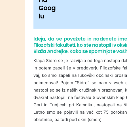
Goog
lu
Ideja, da se povežete in nadenete ime
Filozofski fakulteti, ko ste nastopili v o
Blaža Andrejke. Kako se spominjate vaši
Klapa Sidro se je razvijala od tega nastopa da
in potem zapeli še v preddverju Filozofske fa
vaj, ko smo zapeli na lukovški občinski prosl
poimenovat! Pojem “Sidro” se nam v vseh ozi
nastopi so se iz naših družinskih praznovanj k
dvakrat nastopili na festivalu Slovenskih klap
Gori in Tunjicah pri Kamniku, nastopali na št
Letno smo se pojavili na več kot 75 porokah 
obletnice, pa tudi pod okni (smeh).