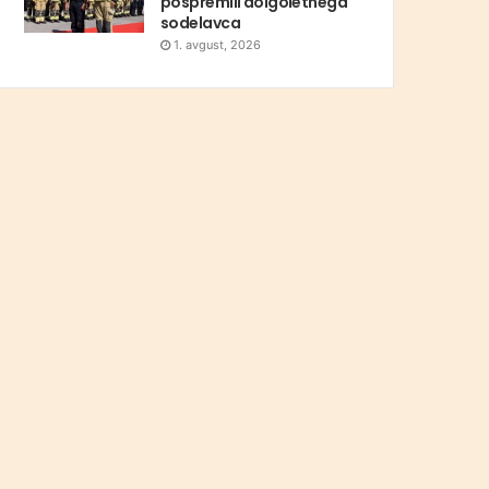
pospremili dolgoletnega
sodelavca
1. avgust, 2026