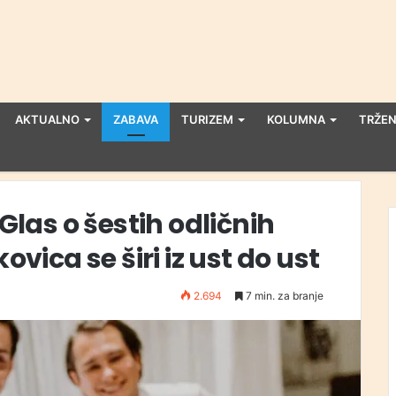
AKTUALNO
ZABAVA
TURIZEM
KOLUMNA
TRŽEN
 Glas o šestih odličnih
ovica se širi iz ust do ust
2.694
7 min. za branje