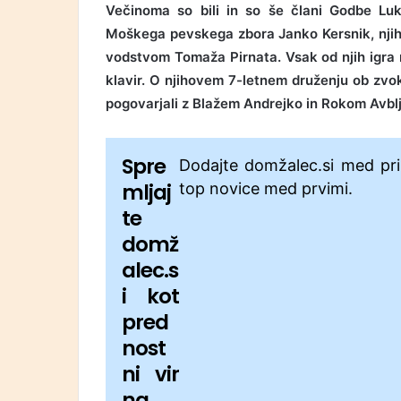
Večinoma so bili in so še člani Godbe Lu
Moškega pevskega zbora Janko Kersnik, njih
vodstvom Tomaža Pirnata. Vsak od njih igra na
klavir. O njihovem 7-letnem druženju ob zvok
pogovarjali z Blažem Andrejko in Rokom Avbl
Spre
Dodajte domžalec.si med pri
mljaj
top novice med prvimi.
te
domž
alec.s
i kot
pred
nost
ni vir
na