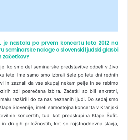
, je nastala po prvem koncertu leta 2012 na
kviru seminarske naloge o slovenski ljudski glasbi
h začetkov?
lje, ko smo del seminarske predstavitve odpeli v živo
kultete. Ime samo smo izbrali šele po letu dni rednih
avi in zaznali da vse skupaj nekam pelje in se rabimo
rih zdi posrečena izbira. Začetki so bili enkratni,
malu razširili do za nas neznanih ljudi. Do sedaj smo
 Klape Slovenije, imeli samostojna koncerta v Kranjski
evilnih koncertih, tudi kot predskupina Klape Šufit.
in drugih priložnostih, kot so rojstnodnevna slavja,