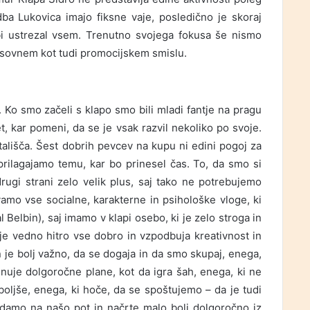
ba Lukovica imajo fiksne vaje, posledično je skoraj
bi ustrezal vsem. Trenutno svojega fokusa še nismo
asovnem kot tudi promocijskem smislu.
 Ko smo začeli s klapo smo bili mladi fantje na pragu
t, kar pomeni, da se je vsak razvil nekoliko po svoje.
ališča. Šest dobrih pevcev na kupu ni edini pogoj za
prilagajamo temu, kar bo prinesel čas. To, da smo si
rugi strani zelo velik plus, saj tako ne potrebujemo
amo vse socialne, karakterne in psihološke vloge, ki
 Belbin), saj imamo v klapi osebo, ki je zelo stroga in
 je vedno hitro vse dobro in vzpodbuja kreativnost in
 je bolj važno, da se dogaja in da smo skupaj, enega,
snuje dolgoročne plane, kot da igra šah, enega, ki ne
ajboljše, enega, ki hoče, da se spoštujemo – da je tudi
edamo na našo pot in načrte malo bolj dolgoročno iz