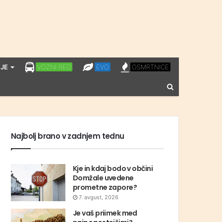
LPP
EVO
OSMRTNICE
JE
VOZNI RED
EVO
OSMRTNICE
VOZNI
Vnesite
RED
iskalni
niz
Najbolj brano v zadnjem tednu
Kje in kdaj bodo v občini
Domžale uvedene
prometne zapore?
7. avgust, 2026
Je vaš priimek med