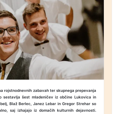
a na rojstnodnevnih zabavah ter skupnega prepevanja
jo sestavlja šest mladeničev iz občine Lukovica in
belj, Blaž Berlec, Janez Lebar in Gregor Strehar so
no, saj izhajajo iz domačih kulturnih dejavnosti.