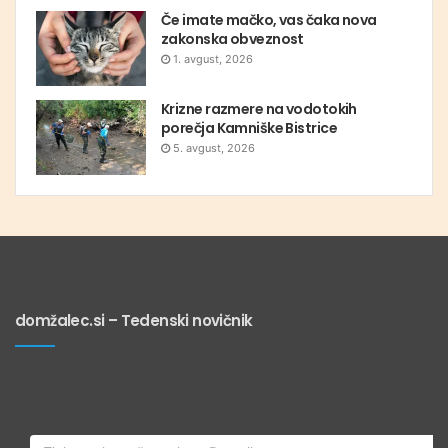
Če imate mačko, vas čaka nova
zakonska obveznost
1. avgust, 2026
Krizne razmere na vodotokih
porečja Kamniške Bistrice
5. avgust, 2026
domžalec.si – Tedenski novičnik