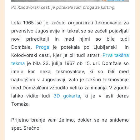
Po Kolodvorski cesti je potekala tudi proga za karting.
Leta 1965 se je začelo organizirati tekmovanja za
prvenstvo Jugoslavije in takrat so se začeli pojavljati
novi prireditelji in med njimi so bile tudi
Domžale.
Proga
je potekala po Ljubljanski in
Kolodvorski cesti, kjer je bil tudi strart.
Prva takšna
tekma
je bila 23. julija 1967 ob 15. uri. Domžale so
imele kar nekaj tekmovalcev, ki so bili med
najboljšimi v Jugoslaviji, zato je takšno tekmovanje
med Domžalčani vzbudilo veliko zanimanja. V zgodbi
lahko vidite tudi
3D gokarta
, ki je v lasti Jeras
Tomaža.
Prijetno branje vam želimo, dokler se ne snidemo
spet. Srečno!