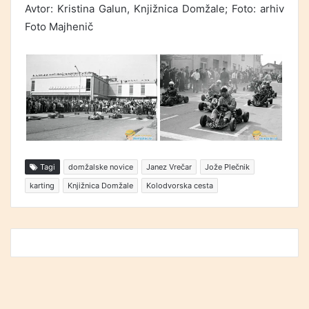
Avtor: Kristina Galun, Knjižnica Domžale; Foto: arhiv
Foto Majhenič
Tagi
domžalske novice
Janez Vrečar
Jože Plečnik
karting
Knjižnica Domžale
Kolodvorska cesta