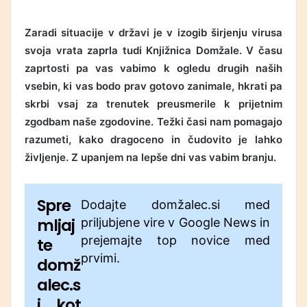
Zaradi situacije v državi je v izogib širjenju virusa
svoja vrata zaprla tudi Knjižnica Domžale. V času
zaprtosti pa vas vabimo k ogledu drugih naših
vsebin, ki vas bodo prav gotovo zanimale, hkrati pa
skrbi vsaj za trenutek preusmerile k prijetnim
zgodbam naše zgodovine. Težki časi nam pomagajo
razumeti, kako dragoceno in čudovito je lahko
življenje. Z upanjem na lepše dni vas vabim branju.
Spre
Dodajte domžalec.si med
mljaj
priljubjene vire v Google News in
prejemajte top novice med
te
prvimi.
domž
alec.s
i kot