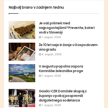
Najbolj brano v zadnjem tednu
Je vaš priimek med
najpogostejšimi? Preverite, kateri
vodi v Sloveniji
1. avgust, 2026
Že 10 let seje in žanje v Gospodovem
vinogradu
4. avgust, 2026
V avgustu popolna zapora
Kamniške železniške proge
1. avgust, 2026
Gasilci CZR Domžale skupaj z
županjo v pokoj pospremili
dolgoletnega sodelavca
1. avgust, 2026