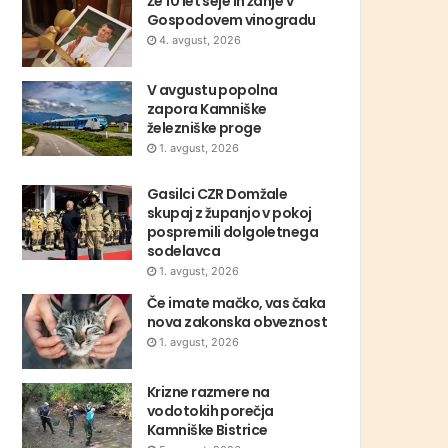
Že 10 let seje in žanje v
Gospodovem vinogradu
4. avgust, 2026
V avgustu popolna
zapora Kamniške
železniške proge
1. avgust, 2026
Gasilci CZR Domžale
skupaj z županjo v pokoj
pospremili dolgoletnega
sodelavca
1. avgust, 2026
Če imate mačko, vas čaka
nova zakonska obveznost
1. avgust, 2026
Krizne razmere na
vodotokih porečja
Kamniške Bistrice