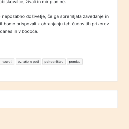
iskovalce, živali in mir planine.
o nepozabno doživetje, če ga spremljata zavedanje in
l bomo prispevali k ohranjanju teh čudovitih prizorov
– danes in v bodoče.
nasveti
označene poti
pohodništvo
pomlad