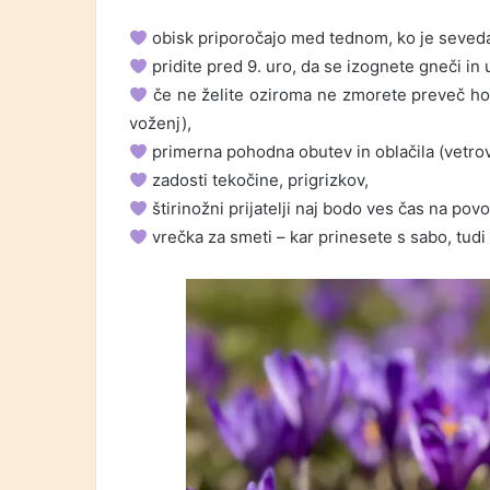
obisk priporočajo med tednom, ko je seveda
pridite pred 9. uro, da se izognete gneči in 
če ne želite oziroma ne zmorete preveč hodi
voženj),
primerna pohodna obutev in oblačila (vetrov
zadosti tekočine, prigrizkov,
štirinožni prijatelji naj bodo ves čas na pov
vrečka za smeti – kar prinesete s sabo, tudi