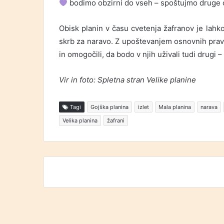
bodimo obzirni do vseh – spoštujmo druge ob
Obisk planin v času cvetenja žafranov je lahk
skrb za naravo. Z upoštevanjem osnovnih pravi
in omogočili, da bodo v njih uživali tudi drugi 
Vir in foto: Spletna stran Velike planine
Tagi
Gojška planina
izlet
Mala planina
narava
Velika planina
žafrani