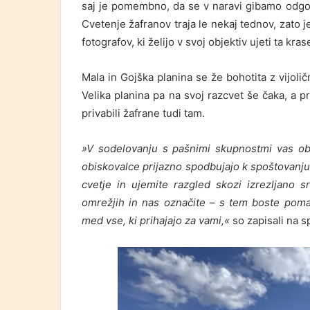
saj je pomembno, da se v naravi gibamo odgovo
Cvetenje žafranov traja le nekaj tednov, zato j
fotografov, ki želijo v svoj objektiv ujeti ta kras
Mala in Gojška planina se že bohotita z vijolič
Velika planina pa na svoj razcvet še čaka, a pr
privabili žafrane tudi tam.
»V sodelovanju s pašnimi skupnostmi vas ob c
obiskovalce prijazno spodbujajo k spoštovanju n
cvetje in ujemite razgled skozi izrezljano sr
omrežjih in nas označite – s tem boste pomag
med vse, ki prihajajo za vami,«
so zapisali na s