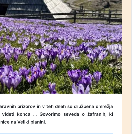
aravnih prizorov in v teh dneh so družbena omrežja
 ni videti konca … Govorimo seveda o žafranih, ki
ce na Veliki planini.