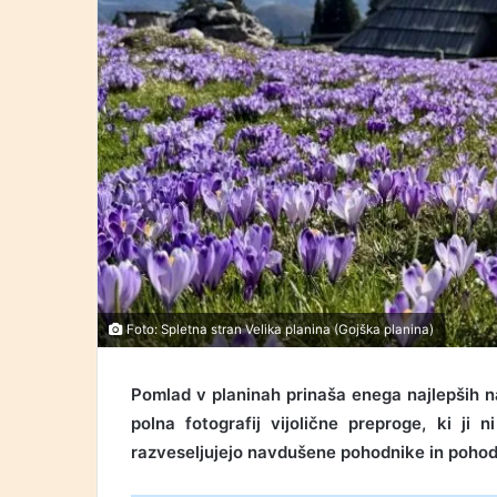
Foto: Spletna stran Velika planina (Gojška planina)
Pomlad v planinah prinaša enega najlepših n
polna fotografij vijolične preproge, ki ji
razveseljujejo navdušene pohodnike in pohodni