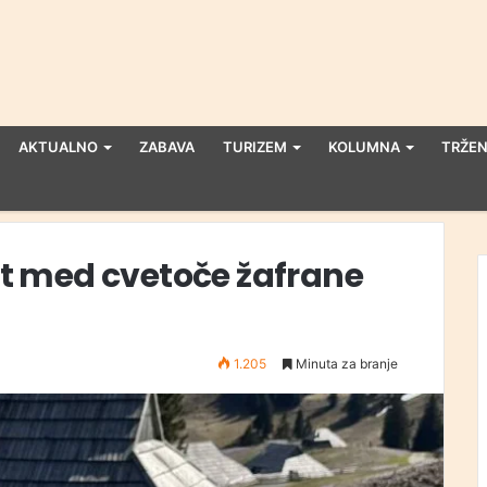
AKTUALNO
ZABAVA
TURIZEM
KOLUMNA
TRŽEN
let med cvetoče žafrane
1.205
Minuta za branje