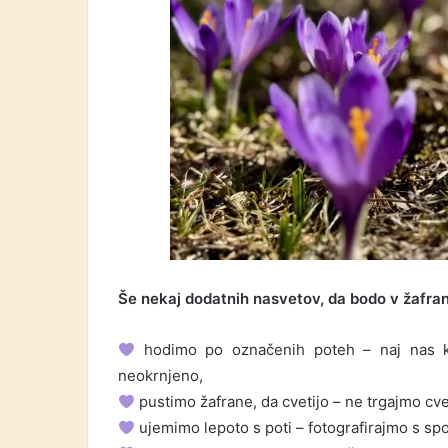
Še nekaj dodatnih nasvetov, da bodo v žafranih
hodimo po označenih poteh – naj nas ko
neokrnjeno,
pustimo žafrane, da cvetijo – ne trgajmo cv
ujemimo lepoto s poti – fotografirajmo s spoš