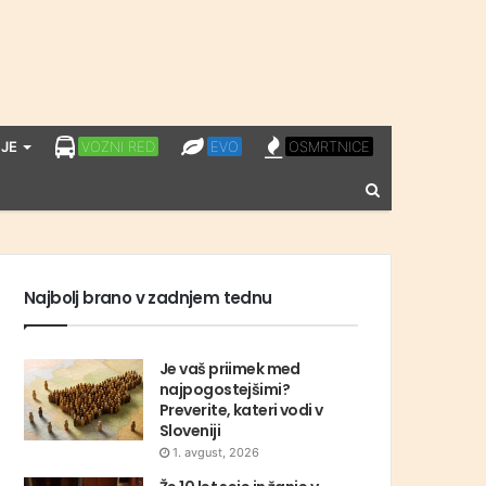
LPP
EVO
OSMRTNICE
JE
VOZNI RED
EVO
OSMRTNICE
VOZNI
Vnesite
RED
iskalni
niz
Najbolj brano v zadnjem tednu
Je vaš priimek med
najpogostejšimi?
Preverite, kateri vodi v
Sloveniji
1. avgust, 2026