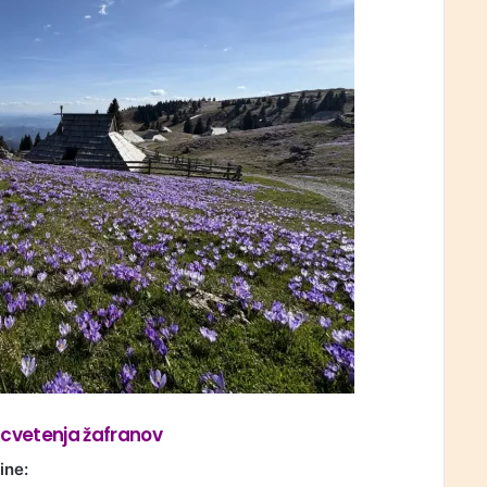
 cvetenja žafranov
nine: