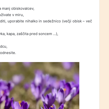
 manj obiskovalcev,
uživate v miru,
ti, uporabite nihalko in sedežnico (večji obisk – več
ka, kapa, zaščita pred soncem …),
odcu,
 odnesite.