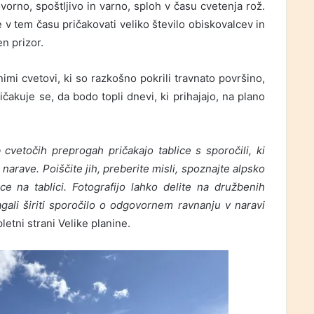
rno, spoštljivo in varno, sploh v času cvetenja rož.
e v tem času pričakovati veliko število obiskovalcev in
en prizor.
nimi cvetovi, ki so razkošno pokrili travnato površino,
ičakuje se, da bodo topli dnevi, ki prihajajo, na plano
vetočih preprogah pričakajo tablice s sporočili, ki
arave. Poiščite jih, preberite misli, spoznajte alpsko
ce na tablici. Fotografijo lahko delite na družbenih
ali širiti sporočilo o odgovornem ravnanju v naravi
pletni strani Velike planine.