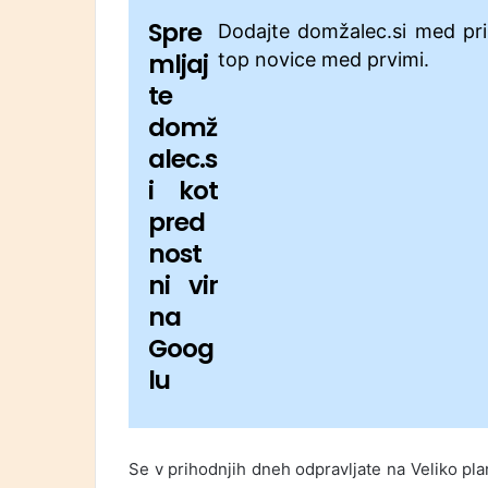
Spre
Dodajte domžalec.si med pri
mljaj
top novice med prvimi.
te
domž
alec.s
i kot
pred
nost
ni vir
na
Goog
lu
Se v prihodnjih dneh odpravljate na Veliko pla