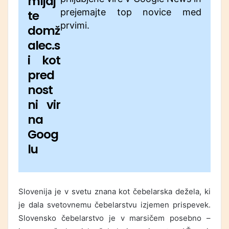
mljaj
prejemajte top novice med
te
prvimi.
domž
alec.s
i kot
pred
nost
ni vir
na
Goog
lu
Slovenija je v svetu znana kot čebelarska dežela, ki
je dala svetovnemu čebelarstvu izjemen prispevek.
Slovensko čebelarstvo je v marsičem posebno –