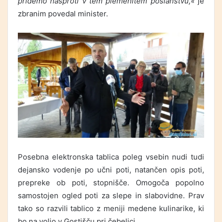
pridemo nasproti v tem plemenitem poslanstvu,«
je
zbranim povedal minister.
Posebna elektronska tablica poleg vsebin nudi tudi
dejansko vodenje po učni poti, natančen opis poti,
prepreke ob poti, stopnišče. Omogoča popolno
samostojen ogled poti za slepe in slabovidne. Prav
tako so razvili tablico z meniji medene kulinarike, ki
bo na voljo v Gostišču pri čebelici.