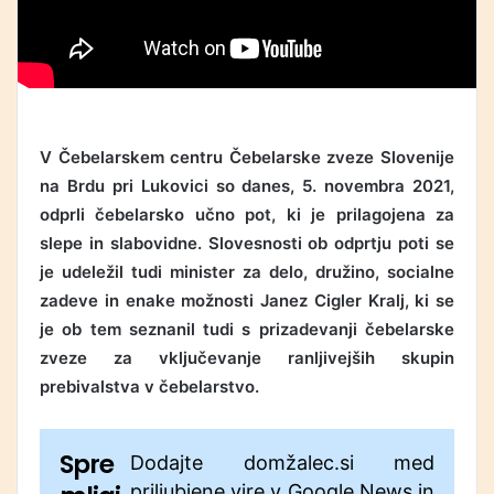
V Čebelarskem centru Čebelarske zveze Slovenije
na Brdu pri Lukovici so danes, 5. novembra 2021,
odprli čebelarsko učno pot, ki je prilagojena za
slepe in slabovidne. Slovesnosti ob odprtju poti se
je udeležil tudi minister za delo, družino, socialne
zadeve in enake možnosti Janez Cigler Kralj, ki se
je ob tem seznanil tudi s prizadevanji čebelarske
zveze za vključevanje ranljivejših skupin
prebivalstva v čebelarstvo.
Spre
Dodajte domžalec.si med
priljubjene vire v Google News in