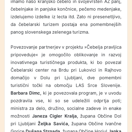
imamo našo kranjsko čebelo in svojevrsten AŽ panj,
čebelnjake in panjske končnice, pečemo medenjake,
izdelujemo izdelke iz lecta itd. Zato ni presenetljivo,
da čebelarski turizem postaja ena pomembnejših
panog slovenskega zelenega turizma.
Povezovanje partnerjev v projektu »Čebelja pravljica
pripoveduje« je omogočilo oblikovanje in razvoj
inovativnega turističnega produkta, ki bo povezal
Čebelarski center na Brdu pri Lukovici in Rajhovo
domačijo v Dolu pri Ljubljani, dve pomembni
turistični točki na območju LAS Srce Slovenije.
Barbara Dimc,
ki je povezovala program, je v uvodu
pozdravila vse, ki so se udeležili odprtja poti;
ministra za delo, družino, socialne zadeve in enake
možnosti
Janeza Cigler Kralja,
župana Občine Dol
pri Ljubljani
Željka Savića,
župana Občine Ivančne
Gorice
Dušana Strnada,
župana Občine Horjul
Janka