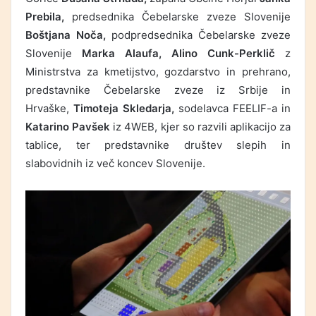
Prebila,
predsednika Čebelarske zveze Slovenije
Boštjana Noča,
podpredsednika Čebelarske zveze
Slovenije
Marka Alaufa, Alino Cunk-Perklič
z
Ministrstva za kmetijstvo, gozdarstvo in prehrano,
predstavnike Čebelarske zveze iz Srbije in
Hrvaške,
Timoteja Skledarja,
sodelavca FEELIF-a in
Katarino Pavšek
iz 4WEB, kjer so razvili aplikacijo za
tablice, ter predstavnike društev slepih in
slabovidnih iz več koncev Slovenije.