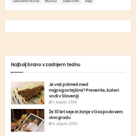
lukoviške novice
MDDSZ
slabovidni
slepi
Najbolj brano v zadnjem tednu
Je vaš priimek med
najpogostejšimi? Preverite, kateri
vodi v Sloveniji
1. avgust, 2026
Že 10 let seje in žanje v Gospodovem
vinogradu
4. avgust, 2026