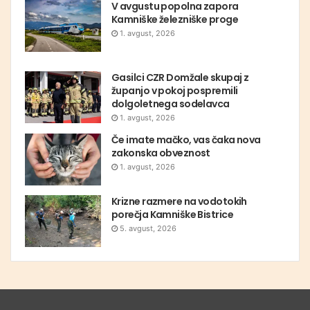
V avgustu popolna zapora
Kamniške železniške proge
1. avgust, 2026
Gasilci CZR Domžale skupaj z
županjo v pokoj pospremili
dolgoletnega sodelavca
1. avgust, 2026
Če imate mačko, vas čaka nova
zakonska obveznost
1. avgust, 2026
Krizne razmere na vodotokih
porečja Kamniške Bistrice
5. avgust, 2026