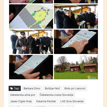
Tagi
Barbara Dimc
Boštjan Noč
Brdo pri Lukovici
čebelarska učna pot
Čebelarska zveza Slovenije
Janez Cigler Kralj
Katarina Pavšek
LAS Srce Slovenije