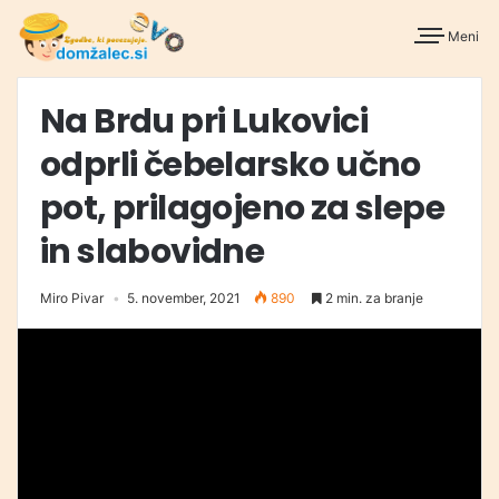
Meni
Na Brdu pri Lukovici
odprli čebelarsko učno
pot, prilagojeno za slepe
in slabovidne
Miro Pivar
5. november, 2021
890
2 min. za branje