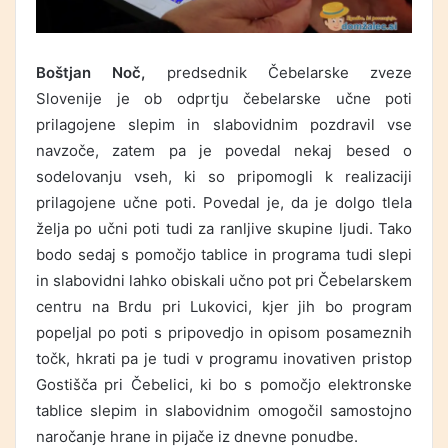
Boštjan Noč,
predsednik Čebelarske zveze
Slovenije je ob odprtju čebelarske učne poti
prilagojene slepim in slabovidnim pozdravil vse
navzoče, zatem pa je povedal nekaj besed o
sodelovanju vseh, ki so pripomogli k realizaciji
prilagojene učne poti. Povedal je, da je dolgo tlela
želja po učni poti tudi za ranljive skupine ljudi. Tako
bodo sedaj s pomočjo tablice in programa tudi slepi
in slabovidni lahko obiskali učno pot pri Čebelarskem
centru na Brdu pri Lukovici, kjer jih bo program
popeljal po poti s pripovedjo in opisom posameznih
točk, hkrati pa je tudi v programu inovativen pristop
Gostišča pri Čebelici, ki bo s pomočjo elektronske
tablice slepim in slabovidnim omogočil samostojno
naročanje hrane in pijače iz dnevne ponudbe.