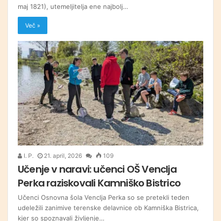
maj 1821), utemeljitelja ene najbolj…
Več »
I. P.
21. april, 2026
109
Učenje v naravi: učenci OŠ Venclja
Perka raziskovali Kamniško Bistrico
Učenci Osnovna šola Venclja Perka so se pretekli teden
udeležili zanimive terenske delavnice ob Kamniška Bistrica,
kjer so spoznavali življenje…