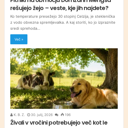
rešujejo žejo – veste, kje jih najdete?
Ko temperature presežejo 30 stopinj Celzija, je steklenička
z vodo obvezna spremljevalka. A kaj storiti, ko jo izpraznite
sredi sprehoda…
Več »
K. B. Z.
30. julij, 2026
196
Živali v vročini potrebujejo več kot le