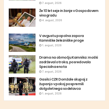
7. avgust, 2026
Že 10 let seje in žanje v Gospodovem
vinogradu
4. avgust, 2026
V avgustu popolna zapora
Kamniške železniške proge
1. avgust, 2026
Drama na območju Kamnika: moški
zadrževal otroka, posredovala
Specialna enota
7. avgust, 2026
Gasilci CZR Domžale skupaj z
županjo v pokoj pospremili
dolgoletnega sodelavca
1. avgust, 2026