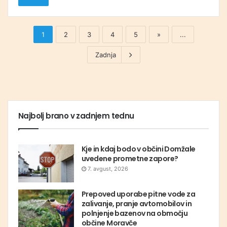
1
2
3
4
5
»
...
Zadnja
Najbolj brano v zadnjem tednu
Kje in kdaj bodo v občini Domžale
uvedene prometne zapore?
7. avgust, 2026
Prepoved uporabe pitne vode za
zalivanje, pranje avtomobilov in
polnjenje bazenov na območju
občine Moravče