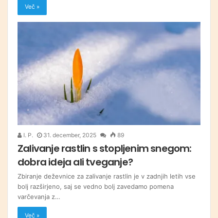
Več »
I. P.
31. december, 2025
89
Zalivanje rastlin s stopljenim snegom:
dobra ideja ali tveganje?
Zbiranje deževnice za zalivanje rastlin je v zadnjih letih vse
bolj razširjeno, saj se vedno bolj zavedamo pomena
varčevanja z…
Več »