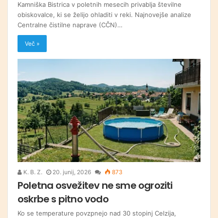
Kamniška Bistrica v poletnih mesecih privablja številne
obiskovalce, ki se želijo ohladiti v reki. Najnovejše analize
Centralne čistilne naprave (CČN)…
Več »
K. B. Z.
20. junij, 2026
873
Poletna osvežitev ne sme ogroziti
oskrbe s pitno vodo
Ko se temperature povzpnejo nad 30 stopinj Celzija,