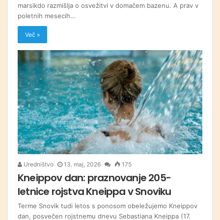
marsikdo razmišlja o osvežitvi v domačem bazenu. A prav v
poletnih mesecih…
Več »
Uredništvo
13. maj, 2026
175
Kneippov dan: praznovanje 205-
letnice rojstva Kneippa v Snoviku
Terme Snovik tudi letos s ponosom obeležujemo Kneippov
dan, posvečen rojstnemu dnevu Sebastiana Kneippa (17.