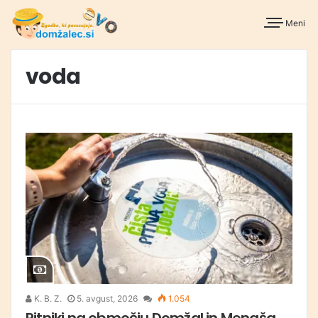
Meni
voda
K. B. Z.
5. avgust, 2026
1.054
Pitniki na območju Domžal in Mengša