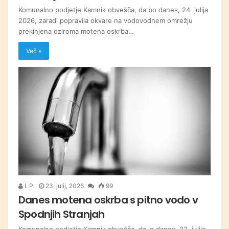
Komunalno podjetje Kamnik obvešča, da bo danes, 24. julija
2026, zaradi popravila okvare na vodovodnem omrežju
prekinjena oziroma motena oskrba…
Več »
I. P.
23. julij, 2026
99
Danes motena oskrba s pitno vodo v
Spodnjih Stranjah
Komunalno podjetje Kamnik obvešča, da je danes, 23. julija