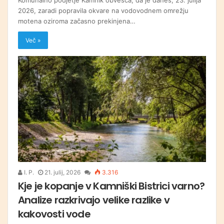
2026, zaradi popravila okvare na vodovodnem omrežju
motena oziroma začasno prekinjena…
Več »
I. P.
21. julij, 2026
3.316
Kje je kopanje v Kamniški Bistrici varno?
Analize razkrivajo velike razlike v
kakovosti vode