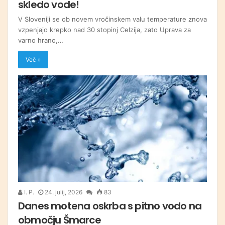
skledo vode!
V Sloveniji se ob novem vročinskem valu temperature znova
vzpenjajo krepko nad 30 stopinj Celzija, zato Uprava za
varno hrano,…
Več »
I. P.
24. julij, 2026
83
Danes motena oskrba s pitno vodo na
območju Šmarce