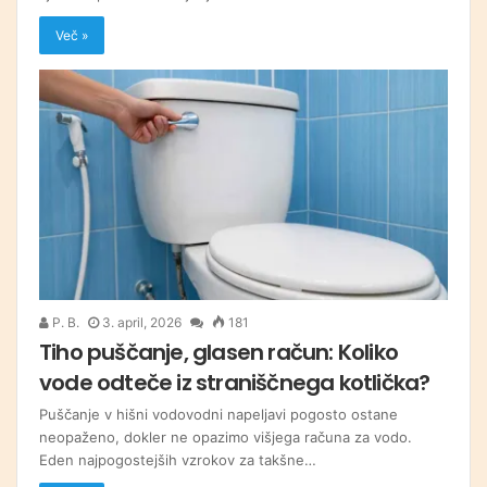
Več »
P. B.
3. april, 2026
181
Tiho puščanje, glasen račun: Koliko
vode odteče iz straniščnega kotlička?
Puščanje v hišni vodovodni napeljavi pogosto ostane
neopaženo, dokler ne opazimo višjega računa za vodo.
Eden najpogostejših vzrokov za takšne…