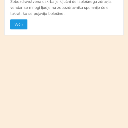
Zobozdravstvena oskrba je ključni del splošnega zdravja,
vendar se mnogi ljudje na zobozdravnika spomnijo šele
takrat, ko se pojavijo bolečine…
Več »