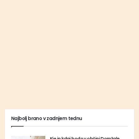
Najbolj brano v zadnjem tednu
Kje in kdaj bodo v občini Domžale