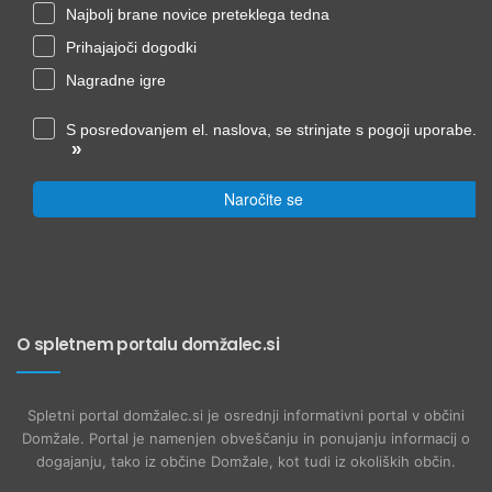
Najbolj brane novice preteklega tedna
Prihajajoči dogodki
Nagradne igre
S posredovanjem el. naslova, se strinjate s pogoji uporabe.
»
Naročite se
O spletnem portalu domžalec.si
Spletni portal domžalec.si je osrednji informativni portal v občini
Domžale. Portal je namenjen obveščanju in ponujanju informacij o
dogajanju, tako iz občine Domžale, kot tudi iz okoliških občin.