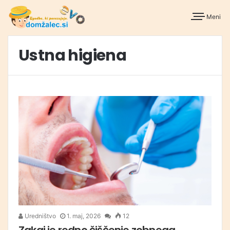
Meni
Ustna higiena
Uredništvo
1. maj, 2026
12
Zakaj je redno čiščenje zobnega