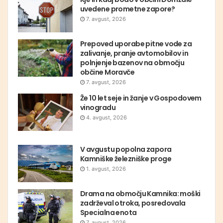
uvedene prometne zapore?
7. avgust, 2026
Prepoved uporabe pitne vode za
zalivanje, pranje avtomobilov in
polnjenje bazenov na območju
občine Moravče
7. avgust, 2026
Že 10 let seje in žanje v Gospodovem
vinogradu
4. avgust, 2026
V avgustu popolna zapora
Kamniške železniške proge
1. avgust, 2026
Drama na območju Kamnika: moški
zadrževal otroka, posredovala
Specialna enota
7. avgust, 2026