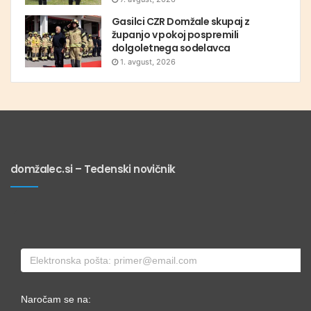
Gasilci CZR Domžale skupaj z
županjo v pokoj pospremili
dolgoletnega sodelavca
1. avgust, 2026
domžalec.si – Tedenski novičnik
Naročam se na: