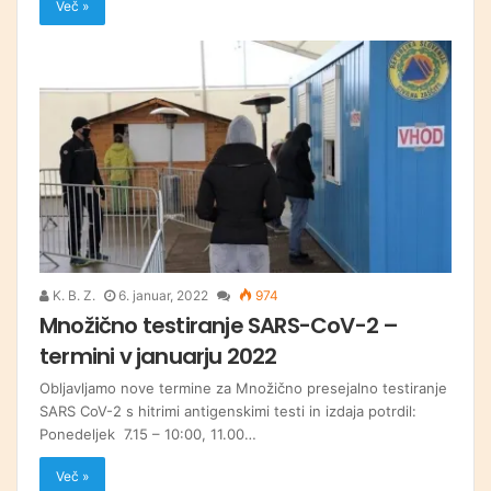
Več »
K. B. Z.
6. januar, 2022
974
Množično testiranje SARS-CoV-2 –
termini v januarju 2022
Obljavljamo nove termine za Množično presejalno testiranje
SARS CoV-2 s hitrimi antigenskimi testi in izdaja potrdil:
Ponedeljek 7.15 – 10:00, 11.00…
Več »