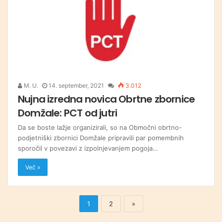
M. U.
14. september, 2021
3.012
Nujna izredna novica Obrtne zbornice
Domžale: PCT od jutri
Da se boste lažje organizirali, so na Območni obrtno-
podjetniški zbornici Domžale pripravili par pomembnih
sporočil v povezavi z izpolnjevanjem pogoja…
Več »
1
2
»