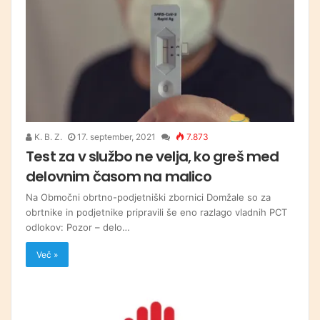
K. B. Z.
17. september, 2021
7.873
Test za v službo ne velja, ko greš med
delovnim časom na malico
Na Območni obrtno-podjetniški zbornici Domžale so za
obrtnike in podjetnike pripravili še eno razlago vladnih PCT
odlokov: Pozor – delo…
Več »