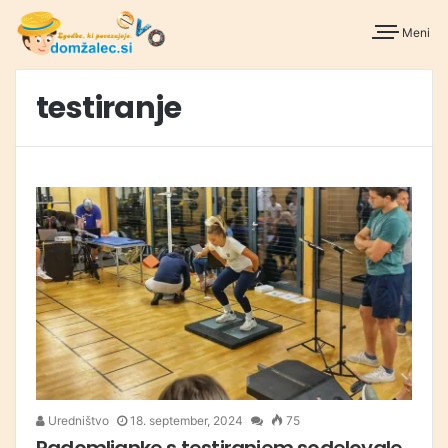
Meni
testiranje
Uredništvo
18. september, 2024
75
Radomljanke s testiranjem sodelovale