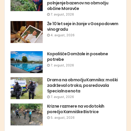
polnjenje bazenov na območju
občine Moravče
7. avgust, 2026
Že 10 let seje in žanje v Gospodovem
vinogradu
4. avgust, 2026
Kopališče Domžale in posebne
potrebe
7. avgust, 2026
Drama na območju Kamnika: moški
zadrževal otroka, posredovala
Specialna enota
7. avgust, 2026
Krizne razmere na vodotokih
porečja Kamniške Bistrice
5. avgust, 2026