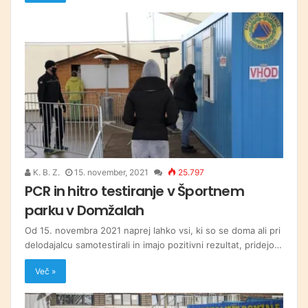
K. B. Z.
15. november, 2021
25.797
PCR in hitro testiranje v Športnem
parku v Domžalah
Od 15. novembra 2021 naprej lahko vsi, ki so se doma ali pri
delodajalcu samotestirali in imajo pozitivni rezultat, pridejo…
Več »