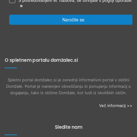
S posredovanjem el. naslova, se strinjate s pogoji uporabe.
»
Naročite se
O spletnem portalu domžalec.si
Spletni portal domžalec.si je osrednji informativni portal v občini
Domžale. Portal je namenjen obveščanju in ponujanju informacij o
dogajanju, tako iz občine Domžale, kot tudi iz okoliških občin.
Več informacij >>
Sledite nam