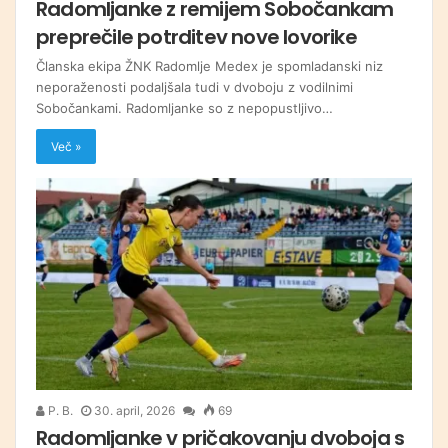
Radomljanke z remijem Sobočankam
preprečile potrditev nove lovorike
Članska ekipa ŽNK Radomlje Medex je spomladanski niz
neporaženosti podaljšala tudi v dvoboju z vodilnimi
Sobočankami. Radomljanke so z nepopustljivo…
Več »
P. B.
30. april, 2026
69
Radomljanke v pričakovanju dvoboja s