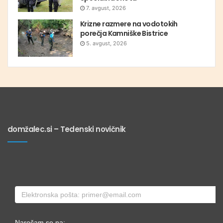
7. avgust, 2026
Krizne razmere na vodotokih
porečja Kamniške Bistrice
5. avgust, 2026
domžalec.si – Tedenski novičnik
Naročam se na: