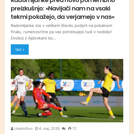
preizkušnjo: »Navijači nam na vsaki
tekmi pokažejo, da verjamejo v nas«
Radomljanke ste v velikem številu podprli na pokalnem
finalu, rumenosrčne pa vas potrebujejo tudi v nedeljo!
Dvoboj z Ajdovkami bo…
Več »
Uredništvo
4. maj, 2026
72