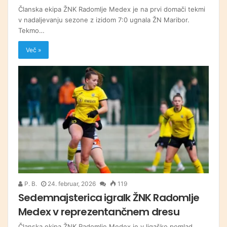
Članska ekipa ŽNK Radomlje Medex je na prvi domači tekmi
v nadaljevanju sezone z izidom 7:0 ugnala ŽN Maribor.
Tekmo…
Več »
P. B.
24. februar, 2026
119
Sedemnajsterica igralk ŽNK Radomlje
Medex v reprezentančnem dresu
Članska ekipa ŽNK Radomlje Medex je v ligaško pomlad