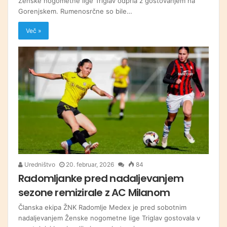
Ženske nogometne lige Triglav odprla z gostovanjem na
Gorenjskem. Rumenosrčne so bile…
Več »
Uredništvo
20. februar, 2026
84
Radomljanke pred nadaljevanjem
sezone remizirale z AC Milanom
Članska ekipa ŽNK Radomlje Medex je pred sobotnim
nadaljevanjem Ženske nogometne lige Triglav gostovala v