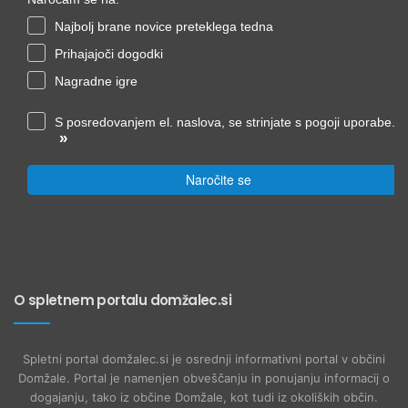
Najbolj brane novice preteklega tedna
Prihajajoči dogodki
Nagradne igre
S posredovanjem el. naslova, se strinjate s pogoji uporabe.
»
Naročite se
O spletnem portalu domžalec.si
Spletni portal domžalec.si je osrednji informativni portal v občini
Domžale. Portal je namenjen obveščanju in ponujanju informacij o
dogajanju, tako iz občine Domžale, kot tudi iz okoliških občin.