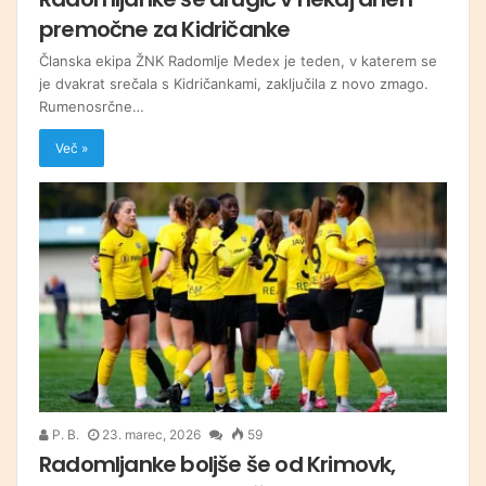
premočne za Kidričanke
Članska ekipa ŽNK Radomlje Medex je teden, v katerem se
je dvakrat srečala s Kidričankami, zaključila z novo zmago.
Rumenosrčne…
Več »
P. B.
23. marec, 2026
59
Radomljanke boljše še od Krimovk,