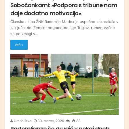
Sobočankami: »Podpora s tribune nam
daje dodatno motivacijo«
Članska ekipa ŽNK Radomlje Medex je uspešno zakorakala v
zaključni del Ženske nogometne lige Triglav, rumenosrčne
so po zmagi v…
Več »
Uredništvo
30. marec, 2026
88
Radomljanke še drugič v nekaj dneh