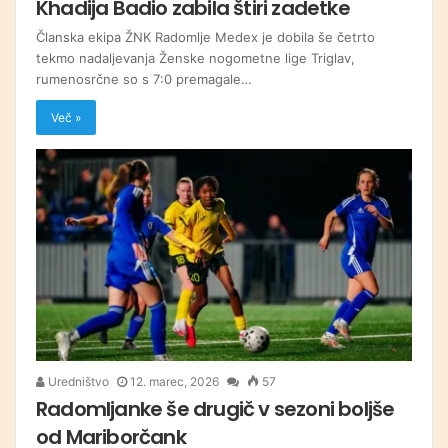
Khadija Badio zabila štiri zadetke
Članska ekipa ŽNK Radomlje Medex je dobila še četrto
tekmo nadaljevanja Ženske nogometne lige Triglav,
rumenosrčne so s 7:0 premagale…
Več »
Uredništvo
12. marec, 2026
57
Radomljanke še drugič v sezoni boljše
od Mariborčank