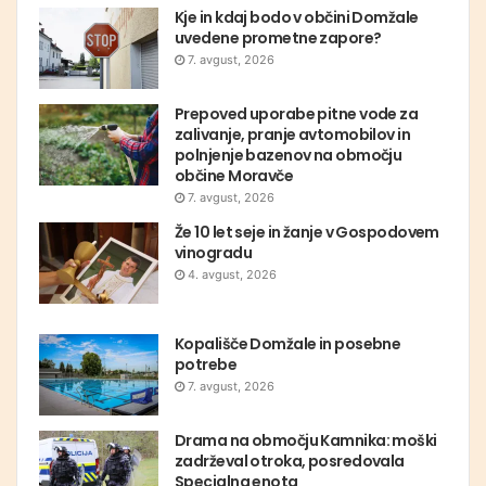
Kje in kdaj bodo v občini Domžale
uvedene prometne zapore?
7. avgust, 2026
Prepoved uporabe pitne vode za
zalivanje, pranje avtomobilov in
polnjenje bazenov na območju
občine Moravče
7. avgust, 2026
Že 10 let seje in žanje v Gospodovem
vinogradu
4. avgust, 2026
Kopališče Domžale in posebne
potrebe
7. avgust, 2026
Drama na območju Kamnika: moški
zadrževal otroka, posredovala
Specialna enota