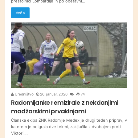
prestolnici Lombardije in po obetavni…
Več »
Uredništvo
26. januar, 2026
74
Radomljanke remizirale z nekdanjimi
madžarskimi prvakinjami
Članska ekipa ŽNK Radomlje Medex je drugi teden priprav, v
katerem je odigrala dve tekmi, zaključila z dvobojem proti
Viktorii…