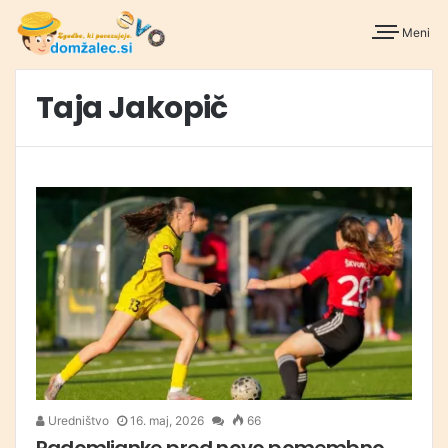
Meni
Taja Jakopič
Uredništvo
16. maj, 2026
66
Radomljanke pred novo pomembno