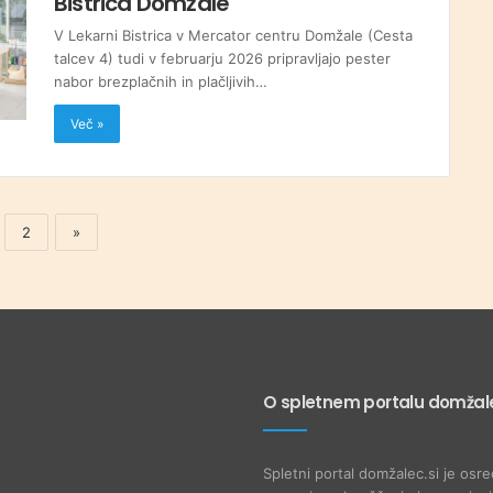
Bistrica Domžale
V Lekarni Bistrica v Mercator centru Domžale (Cesta
talcev 4) tudi v februarju 2026 pripravljajo pester
nabor brezplačnih in plačljivih…
Več »
2
»
O spletnem portalu domžale
Spletni portal domžalec.si je osre