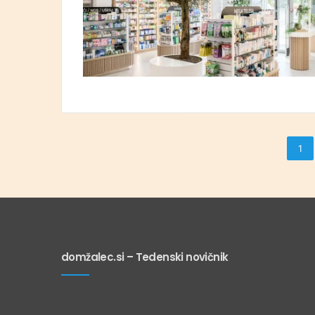
1
domžalec.si – Tedenski novičnik