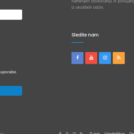
namenjen obveščanju in ponujanju
iz okoliških občin.
Sledite nam
i uporabe.
si
O nas
Uredništvo
Og