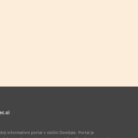
c.si
dnji informativni portal v občini Domžale. Portal je