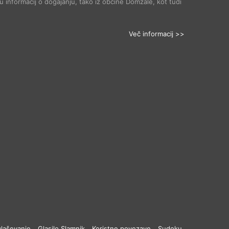
 informacij o dogajanju, tako iz občine Domžale, kot tudi
Več informacij >>
laševanje
Glasilo Slamnik
Koristne povezave
Sudoku