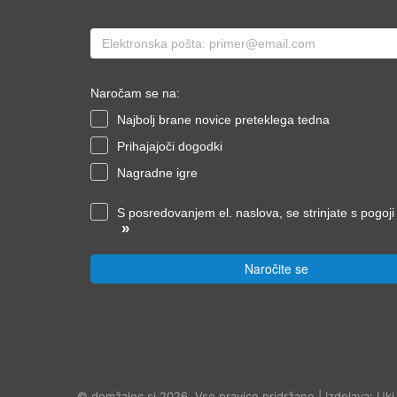
Naročam se na:
Najbolj brane novice preteklega tedna
Prihajajoči dogodki
Nagradne igre
S posredovanjem el. naslova, se strinjate s pogoj
»
Naročite se
© domžalec.si 2026, Vse pravice pridržane | Izdelava: Uki.