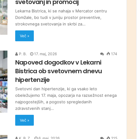
svetovanj in promocij
Lekarna Bistrica, ki se nahaja v Mercator centru
Domžale, bo tudi v juniju prostor preventive,
strokovnega svetovanja in skrbi za…
Več »
P. B.
17. maj, 2026
174
Napoved dogodkov v Lekarni
Bistrica ob svetovnem dnevu
hipertenzije
Svetovni dan hipertenzije, ki ga vsako leto
obeležujemo 17. maja, opozarja na razsežnost enega
najpogostejših, a pogosto spregledanih
zdravstvenih stanj…
Več »
K. B. Z.
6. maj, 2026
215