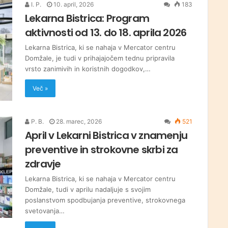
I. P.
10. april, 2026
183
Lekarna Bistrica: Program
aktivnosti od 13. do 18. aprila 2026
Lekarna Bistrica, ki se nahaja v Mercator centru
Domžale, je tudi v prihajajočem tednu pripravila
vrsto zanimivih in koristnih dogodkov,…
Več »
P. B.
28. marec, 2026
521
April v Lekarni Bistrica v znamenju
preventive in strokovne skrbi za
zdravje
Lekarna Bistrica, ki se nahaja v Mercator centru
Domžale, tudi v aprilu nadaljuje s svojim
poslanstvom spodbujanja preventive, strokovnega
svetovanja…