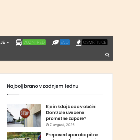
LPP
EVO
OSMRTNICE
JE
VOZNI RED
EVO
OSMRTNICE
VOZNI
Vnesite
RED
iskalni
niz
Najbolj brano v zadnjem tednu
Kje in kdaj bodo v občini
Domžale uvedene
prometne zapore?
7. avgust, 2026
Prepoved uporabe pitne