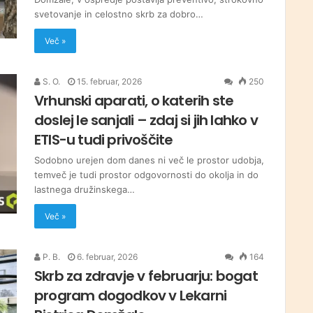
svetovanje in celostno skrb za dobro…
Več »
S. O.
15. februar, 2026
250
Vrhunski aparati, o katerih ste
doslej le sanjali – zdaj si jih lahko v
ETIS-u tudi privoščite
Sodobno urejen dom danes ni več le prostor udobja,
temveč je tudi prostor odgovornosti do okolja in do
lastnega družinskega…
Več »
P. B.
6. februar, 2026
164
Skrb za zdravje v februarju: bogat
program dogodkov v Lekarni