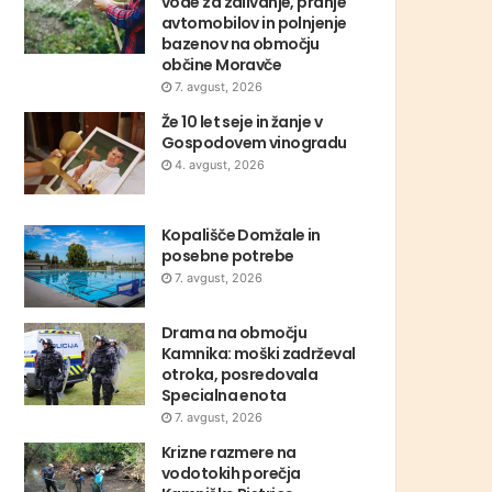
vode za zalivanje, pranje
avtomobilov in polnjenje
bazenov na območju
občine Moravče
7. avgust, 2026
Že 10 let seje in žanje v
Gospodovem vinogradu
4. avgust, 2026
Kopališče Domžale in
posebne potrebe
7. avgust, 2026
Drama na območju
Kamnika: moški zadrževal
otroka, posredovala
Specialna enota
7. avgust, 2026
Krizne razmere na
vodotokih porečja