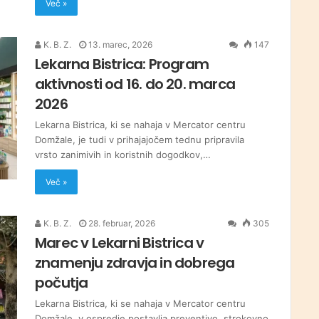
Več »
K. B. Z.
13. marec, 2026
147
Lekarna Bistrica: Program
aktivnosti od 16. do 20. marca
2026
Lekarna Bistrica, ki se nahaja v Mercator centru
Domžale, je tudi v prihajajočem tednu pripravila
vrsto zanimivih in koristnih dogodkov,…
Več »
K. B. Z.
28. februar, 2026
305
Marec v Lekarni Bistrica v
znamenju zdravja in dobrega
počutja
Lekarna Bistrica, ki se nahaja v Mercator centru
Domžale, v ospredje postavlja preventivo, strokovno