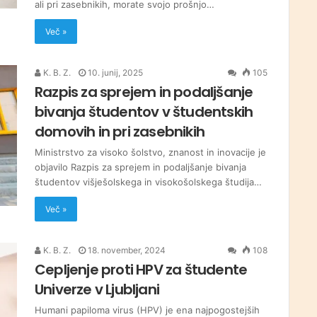
ali pri zasebnikih, morate svojo prošnjo…
Več »
K. B. Z.
10. junij, 2025
105
Razpis za sprejem in podaljšanje
bivanja študentov v študentskih
domovih in pri zasebnikih
Ministrstvo za visoko šolstvo, znanost in inovacije je
objavilo Razpis za sprejem in podaljšanje bivanja
študentov višješolskega in visokošolskega študija…
Več »
K. B. Z.
18. november, 2024
108
Cepljenje proti HPV za študente
Univerze v Ljubljani
Humani papiloma virus (HPV) je ena najpogostejših