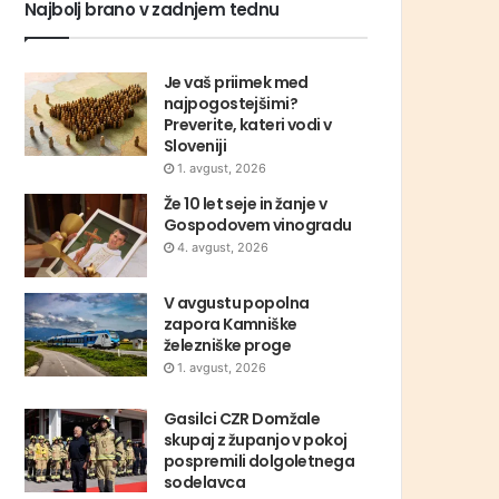
Najbolj brano v zadnjem tednu
Je vaš priimek med
najpogostejšimi?
Preverite, kateri vodi v
Sloveniji
1. avgust, 2026
Že 10 let seje in žanje v
Gospodovem vinogradu
4. avgust, 2026
V avgustu popolna
zapora Kamniške
železniške proge
1. avgust, 2026
Gasilci CZR Domžale
skupaj z županjo v pokoj
pospremili dolgoletnega
sodelavca