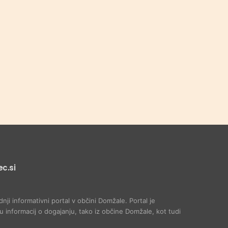
c.si
dnji informativni portal v občini Domžale. Portal je
 informacij o dogajanju, tako iz občine Domžale, kot tudi