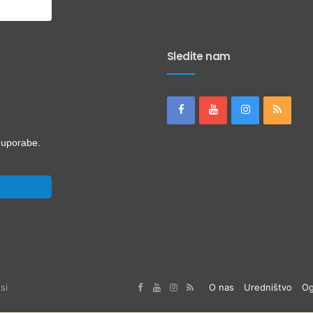
Sledite nam
i uporabe.
si
O nas
Uredništvo
Og