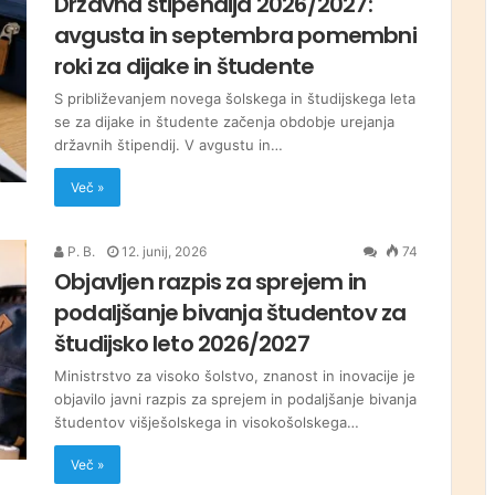
Državna štipendija 2026/2027:
avgusta in septembra pomembni
roki za dijake in študente
S približevanjem novega šolskega in študijskega leta
se za dijake in študente začenja obdobje urejanja
državnih štipendij. V avgustu in…
Več »
P. B.
12. junij, 2026
74
Objavljen razpis za sprejem in
podaljšanje bivanja študentov za
študijsko leto 2026/2027
Ministrstvo za visoko šolstvo, znanost in inovacije je
objavilo javni razpis za sprejem in podaljšanje bivanja
študentov višješolskega in visokošolskega…
Več »