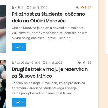
K. B. Z.
3. junij, 2026
1.127
Priložnost za študente: občasno
delo na Občini Moravče
Občina Moravče je objavila obvestilo o možnosti
vključitve študentov v občasno študentsko delo v
okviru nalog občinske uprave. Delo bo…
Več »
Rok Učakar Grašič
6. maj, 2026
156
Drugi četrtek v maju je rezerviran
za Škisovo tržnico
Končno bo nastopil 7. maj, dan, ko se prestolnica
spremeni v središče študentskega življenja.
Kardeljeva ploščad bo danes gostila več…
Več »