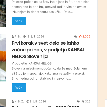
Poletne počitnice za številne dijake in študente niso
namenjene le oddihu, temveč tudi prvim delovnim
izkušnjam in dodatnemu zaslužku. Delo…
Več »
P. B.
13. julij, 2026
2.006
Prvi korak v svet dela se lahko
začne pri nas, v podjetju KANSAI
HELIOS Slovenija
V podjetju KANSAI HELIOS
Slovenija mladim omogočamo, da že med šolanjem
ali študijem spoznajo, kako znanje zaživi v praksi.
Smo mednarodno, stabilno in razvojno…
Več »
K. B. Z.
3. julij, 2026
325