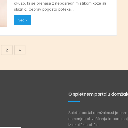
okužb, ki se prenaša z neposrednim stikom kože ali
sluznic. Čeprav pogosto poteka…
Več »
2
»
O spletnem portalu domžale
Spletni portal domžalec.si je osre
namenjen obveščanju in ponujanju
iz okoliških občin.