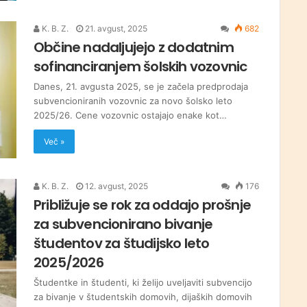
K. B. Z.
21. avgust, 2025
682
Občine nadaljujejo z dodatnim
sofinanciranjem šolskih vozovnic
Danes, 21. avgusta 2025, se je začela predprodaja
subvencioniranih vozovnic za novo šolsko leto
2025/26. Cene vozovnic ostajajo enake kot…
Več »
K. B. Z.
12. avgust, 2025
176
Približuje se rok za oddajo prošnje
za subvencionirano bivanje
študentov za študijsko leto
2025/2026
Študentke in študenti, ki želijo uveljaviti subvencijo
za bivanje v študentskih domovih, dijaških domovih