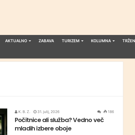
AKTUALNO
ZABAVA
TURIZEM
KOLUMNA
TRŽEN
K. B. Z.
31. julij, 2026
186
Počitnice ali služba? Vedno več
mladih izbere oboje