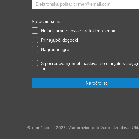
Naročam se na:
Najbolj brane novice preteklega tedna
Prihajajoči dogodki
Nagradne igre
S posredovanjem el. naslova, se strinjate s pogoj
»
Naročite se
© domžalec.si 2026, Vse pravice pridržane | Izdelava: Uki.