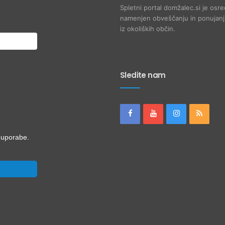
Spletni portal domžalec.si je osre
namenjen obveščanju in ponujanju
iz okoliških občin.
Sledite nam
i uporabe.