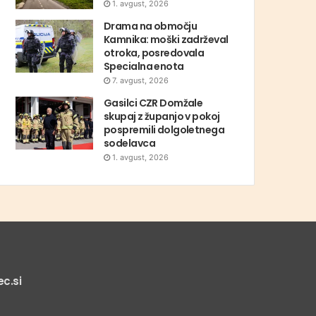
1. avgust, 2026
Drama na območju
Kamnika: moški zadrževal
otroka, posredovala
Specialna enota
7. avgust, 2026
Gasilci CZR Domžale
skupaj z županjo v pokoj
pospremili dolgoletnega
sodelavca
1. avgust, 2026
c.si