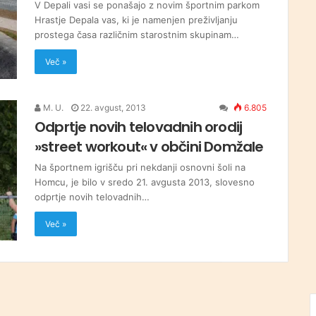
V Depali vasi se ponašajo z novim športnim parkom
Hrastje Depala vas, ki je namenjen preživljanju
prostega časa različnim starostnim skupinam…
Več »
M. U.
22. avgust, 2013
6.805
Odprtje novih telovadnih orodij
»street workout« v občini Domžale
Na športnem igrišču pri nekdanji osnovni šoli na
Homcu, je bilo v sredo 21. avgusta 2013, slovesno
odprtje novih telovadnih…
Več »