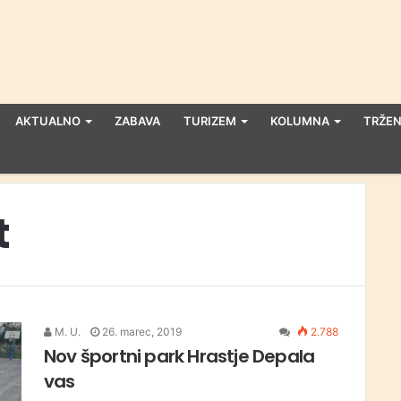
AKTUALNO
ZABAVA
TURIZEM
KOLUMNA
TRŽEN
t
M. U.
26. marec, 2019
2.788
Nov športni park Hrastje Depala
vas