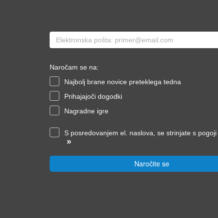
Naročam se na:
Najbolj brane novice preteklega tedna
Prihajajoči dogodki
Nagradne igre
S posredovanjem el. naslova, se strinjate s pogoj
»
Naročite se