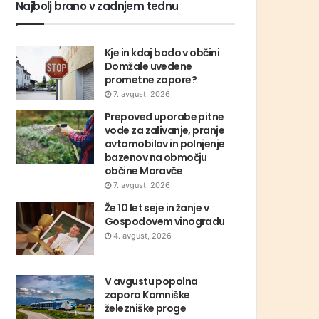
Najbolj brano v zadnjem tednu
Kje in kdaj bodo v občini
Domžale uvedene
prometne zapore?
7. avgust, 2026
Prepoved uporabe pitne
vode za zalivanje, pranje
avtomobilov in polnjenje
bazenov na območju
občine Moravče
7. avgust, 2026
Že 10 let seje in žanje v
Gospodovem vinogradu
4. avgust, 2026
V avgustu popolna
zapora Kamniške
železniške proge